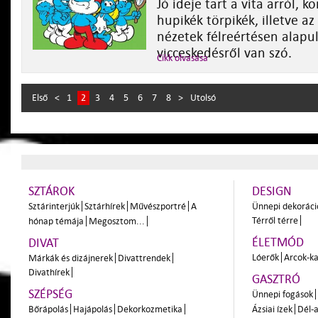
Jó ideje tart a vita arról, 
hupikék törpikék, illetve az
nézetek félreértésen alapul
vicceskedésről van szó.
Cikk olvasása
Első
<
1
2
3
4
5
6
7
8
>
Utolsó
SZTÁROK
DESIGN
Sztárinterjúk
Sztárhírek
Művészportré
A
Ünnepi dekoráci
Térről térre
hónap témája
Megosztom...
ÉLETMÓD
DIVAT
Lóerők
Arcok-ka
Márkák és dizájnerek
Divattrendek
Divathírek
GASZTRÓ
SZÉPSÉG
Ünnepi fogások
Bőrápolás
Hajápolás
Dekorkozmetika
Ázsiai ízek
Dél-a