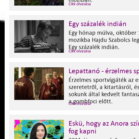
moziban.
Cikk olvasása
Egy százalék indián
Egy hónap múlva, október 1
mozikba Hajdu Szabolcs leg
Egy százalék indián.
Cikk olvasása
Lepattanó - érzelmes s
Érzelmes sportvígjáték az 
szeretetről, a kitartásról, é
sokunk által kedvelt fantas
a gombfoci előtt.
Cikk olvasása
Eskü, hogy az Anora sz
fog kapni