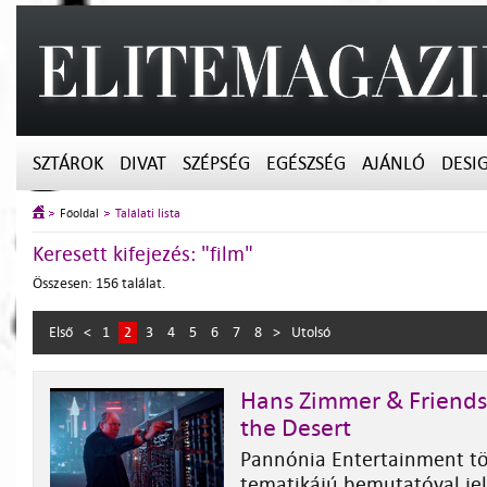
SZTÁROK
DIVAT
SZÉPSÉG
EGÉSZSÉG
AJÁNLÓ
DESI
Főoldal
Találati lista
Keresett kifejezés: "film"
Összesen: 156 találat.
Első
<
1
2
3
4
5
6
7
8
>
Utolsó
Hans Zimmer & Friends
the Desert
Pannónia Entertainment t
tematikájú bemutatóval jel