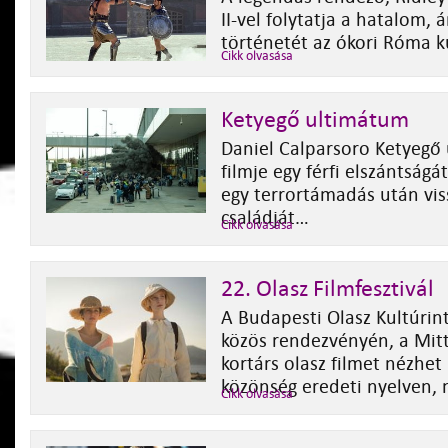
II-vel folytatja a hatalom,
történetét az ókori Róma ku
Cikk olvasása
Ketyegő ultimátum
Daniel Calparsoro Ketyegő
filmje egy férfi elszántság
egy terrortámadás után vi
családját…
Cikk olvasása
22. Olasz Filmfesztivál
A Budapesti Olasz Kultúrint
közös rendezvényén, a Mit
kortárs olasz filmet nézhet
közönség eredeti nyelven, m
Cikk olvasása