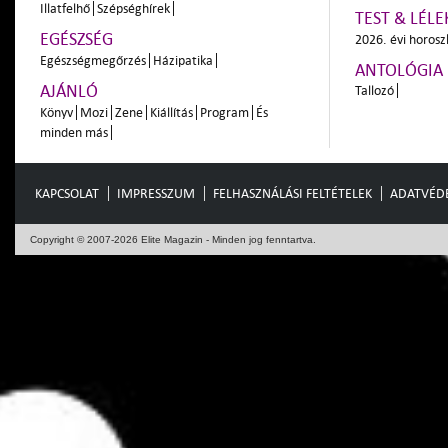
Illatfelhő
Szépséghírek
TEST & LÉLE
EGÉSZSÉG
2026. évi horos
Egészségmegőrzés
Házipatika
ANTOLÓGIA
AJÁNLÓ
Tallozó
Könyv
Mozi
Zene
Kiállítás
Program
És
minden más
KAPCSOLAT
IMPRESSZUM
FELHASZNÁLÁSI FELTÉTELEK
ADATVÉD
Copyright © 2007-2026 Elite Magazin - Minden jog fenntartva.