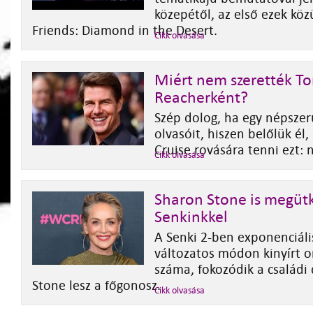
közepétől, az első ezek kö
Friends: Diamond in the Desert.
Cikk olvasása
Miért nem szerették To
Reacherként?
Szép dolog, ha egy népszer
olvasóit, hiszen belőlük él
Cruise rovására tenni ezt:
Cikk olvasása
Sharon Stone is megüt
Senkinkkel
A Senki 2-ben exponenciáli
változatos módon kinyírt o
száma, fokozódik a családi
Stone lesz a főgonosz.
Cikk olvasása