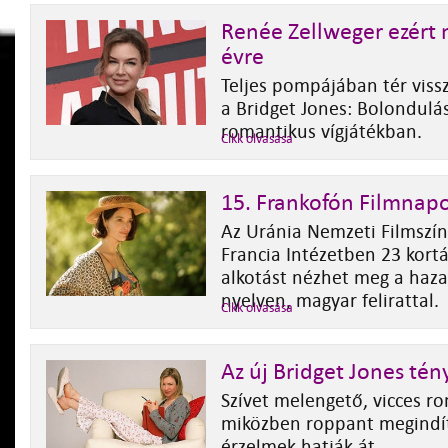
Renée Zellweger ezért 
évre
Teljes pompájában tér viss
a Bridget Jones: Bolondulá
romantikus vígjátékban.
Cikk olvasása
15. Frankofón Filmnap
Az Uránia Nemzeti Filmszí
Francia Intézetben 23 kort
alkotást nézhet meg a haza
nyelven, magyar felirattal.
Cikk olvasása
Az új Bridget Jones té
Szívet melengető, vicces ro
miközben roppant megindít
érzelmek hatják át.