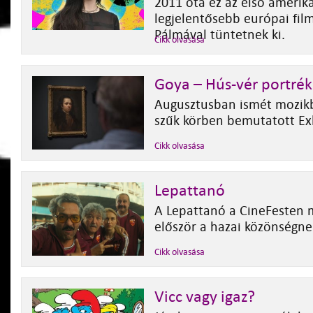
2011 óta ez az első amerika
legjelentősebb európai film
Pálmával tüntetnek ki.
Cikk olvasása
Goya – Hús-vér portrék
Augusztusban ismét mozik
szűk körben bemutatott Exh
Cikk olvasása
Lepattanó
A Lepattanó a CineFesten 
először a hazai közönségne
Cikk olvasása
Vicc vagy igaz?