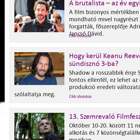
A brutalista – az év egy
A film bizonyos mértékben 
mondható mivel nagyrészt
forgatták, főszereplője Adr
Jancsó Dávid.
Cikk olvasása
Hogy kerül Keanu Reeve
sündisznó 3-ba?
Shadow a rosszabbik énje 
fontos ellenfél, ez lehet az
produkció eredeti változa
szólaltatja meg.
Cikk olvasása
13. Szemrevaló Filmfesz
Október 10-20. között 11 
alkotás és 7 közönségtalál