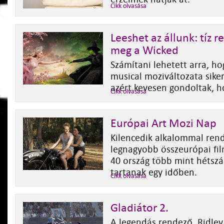
Cikk olvasása
Leeshet az állunk: tíz 
meg a Wicked
Számítani lehetett arra, h
musical moziváltozata siker
azért kevesen gondoltak, h
Cikk olvasása
Európai Art Mozi Nap
Kilencedik alkalommal rend
legnagyobb összeurópai fi
40 ország több mint hétszá
tartanak egy időben.
Cikk olvasása
Gladiátor 2.
A legendás rendező, Ridley