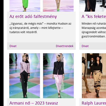
Az erőt adó falfestmény
A "kis feket
„Ugyanaz, de mégis más” – mondta Hudson az
Minden nő ruhatárá
új irányzatáról, amely – mint kifejtette –
Manapság azonban
tudatos volt részéről.
újragondolt válto
gasztronómiában.
Divat
Divattrendek
Divat
Armani nő – 2023 tavasz
Ralph Laure