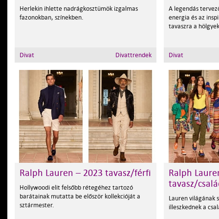
Herlekin ihlette nadrágkosztümök izgalmas
A legendás tervező
fazonokban, színekben.
energia és az insp
tavaszra a hölgye
Divat
Divattrendek
Divat
Ralph Lauren – 2023 tavasz/férfi
Ralph Laure
tavasz/csal
Hollywoodi elit felsőbb rétegéhez tartozó
barátainak mutatta be először kollekcióját a
Lauren világának s
sztármester.
illeszkednek a csa