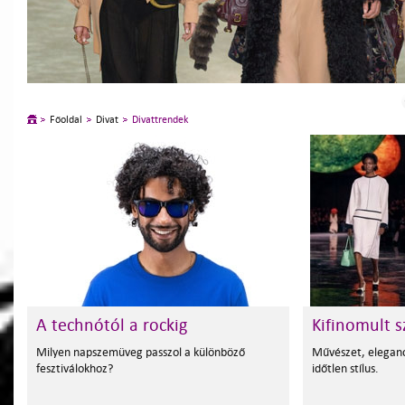
Főoldal
Divat
Divattrendek
A technótól a rockig
Kifinomult 
Milyen napszemüveg passzol a különböző
Művészet, eleganc
fesztiválokhoz?
időtlen stílus.