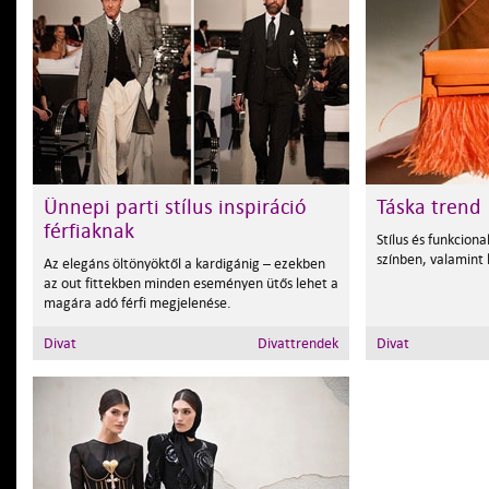
Ünnepi parti stílus inspiráció
Táska trend
férfiaknak
Stílus és funkcion
színben, valamint
Az elegáns öltönyöktől a kardigánig – ezekben
az out fittekben minden eseményen ütős lehet a
magára adó férfi megjelenése.
Divat
Divattrendek
Divat