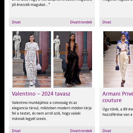
jól érezzék magukat…”
Divat
Divattrendek
Divat
Valentino – 2024 tavasz
Armani Privé
couture
Valentino munkájához a csinosság és az
elegancia társul, miközben modern módon tárja
Úgy tűnik, a 89 év
fel a testet, és nem arról szól, hogy valaki
hozzáférése van a f
másnak legyél szexis.
Divat
Divattrendek
Divat