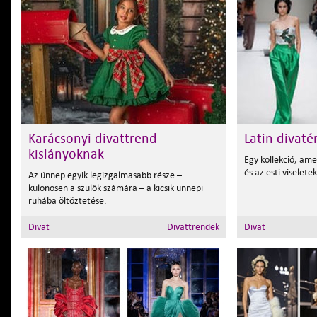
Karácsonyi divattrend
Latin divaté
kislányoknak
Egy kollekció, ame
és az esti viselete
Az ünnep egyik legizgalmasabb része –
különösen a szülők számára – a kicsik ünnepi
ruhába öltöztetése.
Divat
Divattrendek
Divat