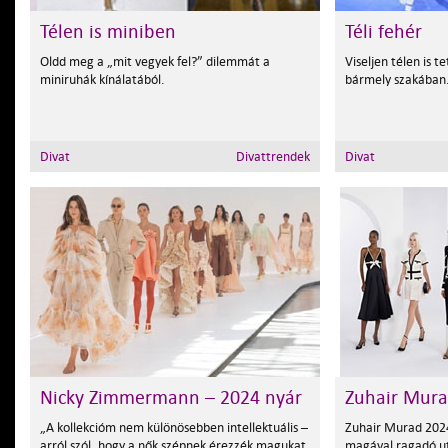
Télen is miniben
Téli fehér
Oldd meg a „mit vegyek fel?” dilemmát a
Viseljen télen is t
miniruhák kínálatából.
bármely szakában
Divat
Divattrendek
Divat
Nicky Zimmermann – 2024 nyár
Zuhair Mura
„A kollekcióm nem különösebben intellektuális –
Zuhair Murad 2024-
arról szól, hogy a nők szépnek érezzék magukat,
magával ragadó ut