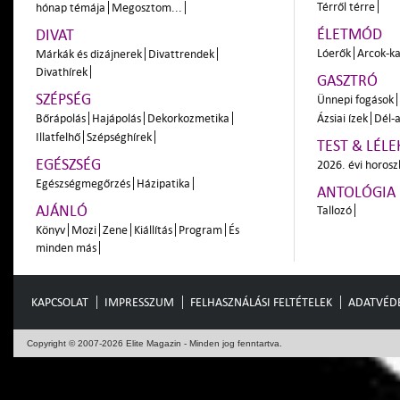
Térről térre
hónap témája
Megosztom...
ÉLETMÓD
DIVAT
Lóerők
Arcok-ka
Márkák és dizájnerek
Divattrendek
Divathírek
GASZTRÓ
SZÉPSÉG
Ünnepi fogások
Bőrápolás
Hajápolás
Dekorkozmetika
Ázsiai ízek
Dél-a
Illatfelhő
Szépséghírek
TEST & LÉLE
EGÉSZSÉG
2026. évi horos
Egészségmegőrzés
Házipatika
ANTOLÓGIA
AJÁNLÓ
Tallozó
Könyv
Mozi
Zene
Kiállítás
Program
És
minden más
KAPCSOLAT
IMPRESSZUM
FELHASZNÁLÁSI FELTÉTELEK
ADATVÉD
Copyright © 2007-2026 Elite Magazin - Minden jog fenntartva.