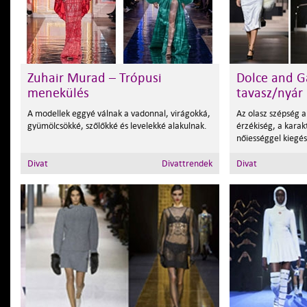
Zuhair Murad – Trópusi
Dolce and G
menekülés
tavasz/nyár
A modellek eggyé válnak a vadonnal, virágokká,
Az olasz szépség 
gyümölcsökké, szőlőkké és levelekké alakulnak.
érzékiség, a karak
nőiességgel kiegés
Divat
Divattrendek
Divat