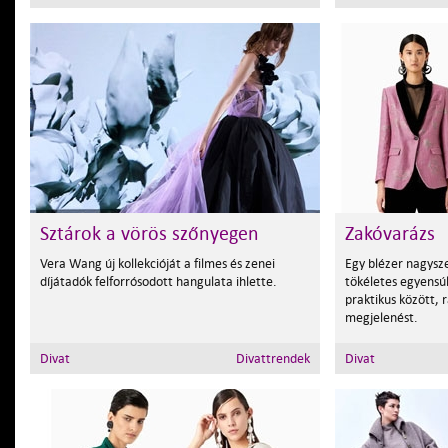
Sztárok a vörös szőnyegen
Zakóvarázs
Vera Wang új kollekcióját a filmes és zenei
Egy blézer nagysze
díjátadók felforrósodott hangulata ihlette.
tökéletes egyensúly
praktikus között, 
megjelenést.
Divat
Divattrendek
Divat