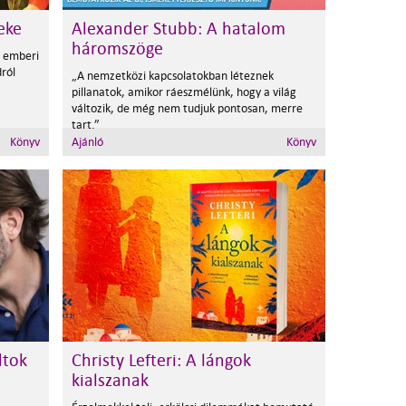
eke
Alexander Stubb: A hatalom
háromszöge
z emberi
dról
„A nemzetközi kapcsolatokban léteznek
pillanatok, amikor ráeszmélünk, hogy a világ
változik, de még nem tudjuk pontosan, merre
tart.”
Könyv
Ajánló
Könyv
dtok
Christy Lefteri: A lángok
kialszanak