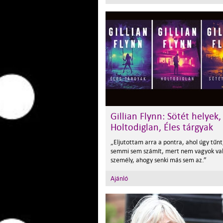
Gillian Flynn: Sötét helyek,
Holtodiglan, Éles tárgyak
„Eljutottam arra a pontra, ahol úgy tűnt
semmi sem számít, mert nem vagyok va
személy, ahogy senki más sem az.”
Ajánló