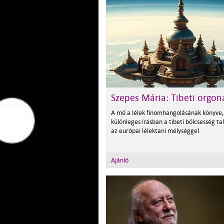
Szepes Mária: Tibeti orgon
A mű a lélek finomhangolásának könyve,
különleges írásban a tibeti bölcsesség ta
az európai lélektani mélységgel.
Ajánló