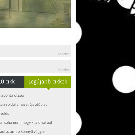
hirdetés
hirdetés
0 cikk
Legújabb cikkek
 naponta ötször
an zöldül a hazai újautópiac
velés
en soha nem megy ki a divatból
 autó, amire könnyű vágyni