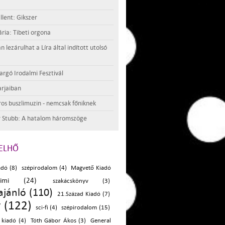
llent: Gikszer
ria: Tibeti orgona
lezárulhat a Líra által indított utolsó
argó Irodalmi Fesztivál
rjaiban
os buszlimuzin - nemcsak főniknek
 Stubb: A hatalom háromszöge
ELHŐ
adó (8)
szépirodalom (4)
Magvető Kiadó
rimi (24)
szakácskönyv (3)
ajánló (110)
21.Század Kiadó (7)
 (122)
sci-fi (4)
szépirodalom (15)
 kiadó (4)
Tóth Gábor Ákos (3)
General