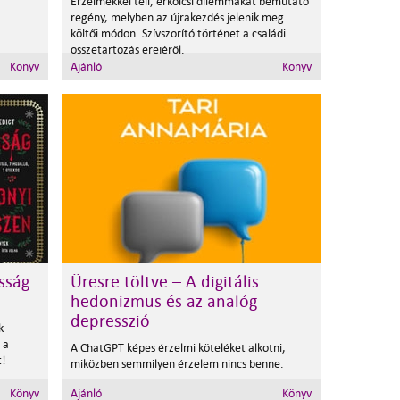
Érzelmekkel teli, erkölcsi dilemmákat bemutató
regény, melyben az újrakezdés jelenik meg
költői módon. Szívszorító történet a családi
összetartozás erejéről.
Könyv
Ajánló
Könyv
sság
Üresre töltve – A digitális
hedonizmus és az analóg
depresszió
k
 a
A ChatGPT képes érzelmi köteléket alkotni,
t!
miközben semmilyen érzelem nincs benne.
Könyv
Ajánló
Könyv