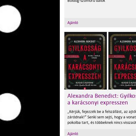
Boldog-szomorú dalok
Ajánló
Alexandra Benedict: Gyilko
a karácsonyi expresszen
„Kérjük, fejezzék be a felszállást, az ajtó
záródnak!” Senki sem sejti, hogy a vonat
pokolba tart, és többeknek nincs visszaú
Ajánló