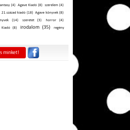
fantasy (4)
Agave Kiadó (8)
szerelem (4)
21.század kiadó (18)
Agave könyvek (8)
nyvek (14)
szeretet (3)
horror (4)
irodalom (35)
 Kiadó (8)
regény
s minket!