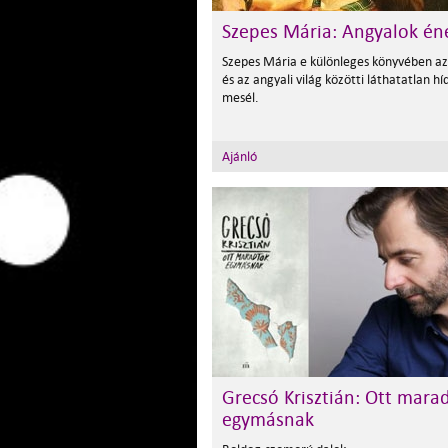
Szepes Mária: Angyalok én
Szepes Mária e különleges könyvében a
és az angyali világ közötti láthatatlan hí
mesél.
Ajánló
Grecsó Krisztián: Ott mara
egymásnak