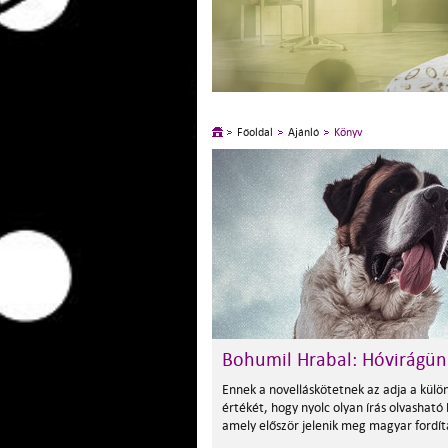
Főoldal
Ajánló
Könyv
Bohumil Hrabal: Hóvirágü
Ennek a novelláskötetnek az adja a külö
értékét, hogy nyolc olyan írás olvasható
amely először jelenik meg magyar fordí