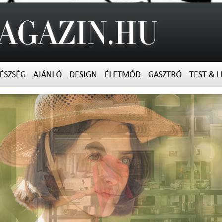
ÉSZSÉG
AJÁNLÓ
DESIGN
ÉLETMÓD
GASZTRÓ
TEST & L