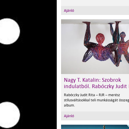
Ajánló
Nagy T. Katalin: Szobrok
indulatból. Rabóczky Judit 
Rabóczky Judit Rita – RJR – merész
stílusváltásokkal teli munkásságát össze
album.
Ajánló