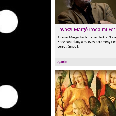
Tavaszi Margó Irodalmi Fes
15 éves Margó Irodalmi Fesztivál a Nobel
Krasznahorkait, a 80 éves Bereményit és
verset ünnepli.
Ajánló