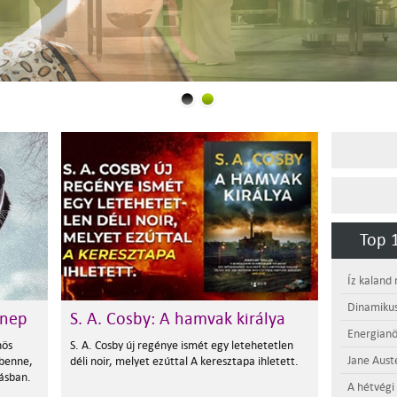
Top 1
Íz kaland
Dinamikus
nnep
S. A. Cosby: A hamvak királya
Energianö
nös
S. A. Cosby új regénye ismét egy letehetetlen
Jane Aust
 benne,
déli noir, melyet ezúttal A keresztapa ihletett.
tásban.
A hétvégi