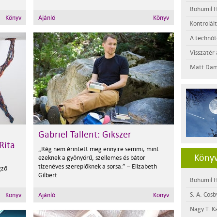
Bohumil H
Könyv
Ajánló
Könyv
Kontrolál
A technótó
Visszatér 
Matt Dam
Gabriel Tallent: Gikszer
Rita
„Rég nem érintett meg ennyire semmi, mint
Könyv
ezeknek a gyönyörű, szellemes és bátor
tizenéves szereplőknek a sorsa.” – Elizabeth
gző
Gilbert
Bohumil H
S. A. Cosb
Könyv
Ajánló
Könyv
Nagy T. K