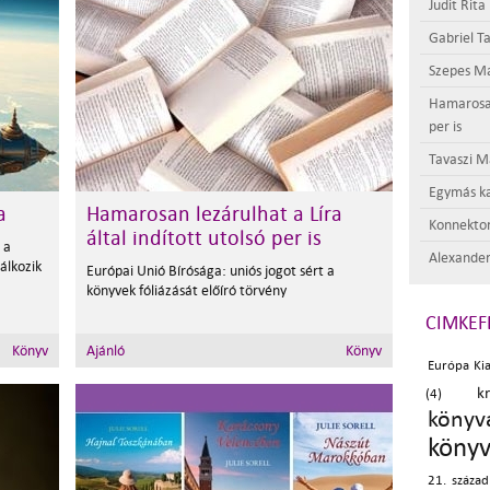
Judit Rita
Gabriel Ta
Szepes Má
Hamarosan 
per is
Tavaszi M
Egymás ka
a
Hamarosan lezárulhat a Líra
Konnektor
által indított utolsó per is
 a
Alexander
lálkozik
Európai Unió Bírósága: uniós jogot sért a
könyvek fóliázását előíró törvény
CIMKEF
Könyv
Ajánló
Könyv
Európa Ki
k
(4)
könyv
könyv
21. század