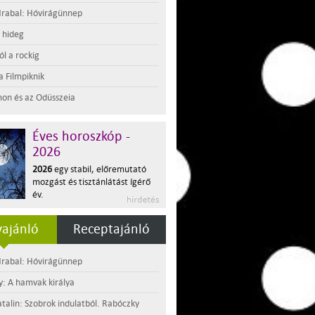
rabal: Hóvirágünnep
t hideg
l a rockig
a Filmpiknik
on és az Odüsszeia
Éves horoszkóp -
2026
2026
egy stabil, előremutató
mozgást és tisztánlátást ígérő
év.
ajánló
Receptajánló
rabal: Hóvirágünnep
y: A hamvak királya
atalin: Szobrok indulatból. Rabóczky