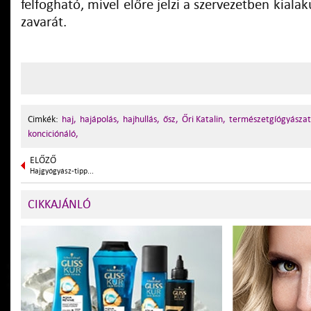
felfogható, mivel előre jelzi a szervezetben kiala
zavarát.
Cimkék:
haj,
hajápolás,
hajhullás,
ősz,
Őri Katalin,
természetgíógyászat
konciciónáló,
ELŐZŐ
Hajgyógyász-tipp...
CIKKAJÁNLÓ