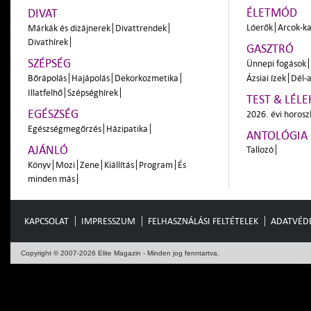
ÉLETMÓD
DIVAT
Lóerők
Arcok-ka
Márkák és dizájnerek
Divattrendek
Divathírek
GASZTRÓ
SZÉPSÉG
Ünnepi fogások
Bőrápolás
Hajápolás
Dekorkozmetika
Ázsiai ízek
Dél-a
Illatfelhő
Szépséghírek
TEST & LÉLE
EGÉSZSÉG
2026. évi horos
Egészségmegőrzés
Házipatika
ANTOLÓGIA
AJÁNLÓ
Tallozó
Könyv
Mozi
Zene
Kiállítás
Program
És
minden más
KAPCSOLAT
IMPRESSZUM
FELHASZNÁLÁSI FELTÉTELEK
ADATVÉD
Copyright © 2007-2026 Elite Magazin - Minden jog fenntartva.