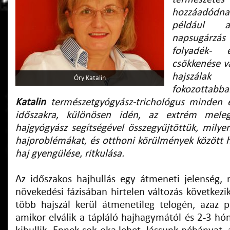
hozzáadódn
például 
napsugárzás
folyadék- 
csökkenése va
hajszál
Óry Katalin
fokozottabb
Katalin
természetgyógyász-trichológus minden é
időszakra, különösen idén, az extrém mele
hajgyógyász segítségével összegyűjtöttük, milye
hajproblémákat, és otthoni körülmények között 
haj gyengülése, ritkulása.
Az időszakos hajhullás egy átmeneti jelenség,
növekedési fázisában hirtelen változás következi
több hajszál kerül átmenetileg telogén, azaz p
amikor elválik a tápláló hajhagymától és 2-3 hó