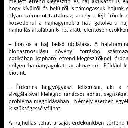
mellett étrend-kiegészítő és haj aktivátor is e
hogy kívülről és belülről is támogassuk hajunk 
olyan szérumot tartalmaz, amely a fejbőrön ker
közvetlenül a hajhagymákra hat, gátolva a hajh
hajhullás általában 6 hét alatt jelentősen csökke
– Fontos a haj belső táplálása. A hajvitamin
biohasznosulású növényi forrásból szárma
patikában kapható étrend-kiegészítőknél érd
milyen hatóanyagokat tartalmaznak. Például ke
biotint.
– Érdemes hajgyógyászt felkeresni, aki a h
vizsgálatával kielégítő tanácsot adhat, segítsége
probléma megoldásában. Némely esetben egyéb 
is szükségessé vállhat.
A hajhullás tehát a saját érdekünkben történő f