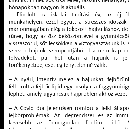
kihullik. Ennek sok oka lehet, lássunk néhányat,
hónapokban nagyon is aktuális.
– Elindult az iskolai tanítási év, az újbó
munkahelyen, ezzel együtt a stresszes időszak
már önmagában elég a fokozott hajhulláshoz, de 
tünet, hogy az ősz beköszöntével a gyümölcsök
visszaszorul, sőt lecsökken a vízfogyasztásunk is
szerv a hajunk szempontjából. Ha nem kap m
folyadékot, pár hét után a hajunk is jelz
törékenyebbé, esetleg fénytelenné válik.
– A nyári, intenzív meleg a hajunkat, fejbőrü
felborult a fejbőr lipid egyensúlya, a faggyúmiri
léphet, amely ugyancsak hajproblémákhoz vezeth
– A Covid óta jelentősen romlott a lelki állapo
fejbőrproblémák. Az idegrendszer és az immu
kevesebb az önmagunkra fordított idő. A