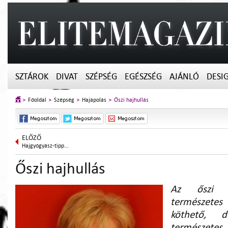
SZTÁROK
DIVAT
SZÉPSÉG
EGÉSZSÉG
AJÁNLÓ
DESI
Főoldal
Szépség
Hajápolás
Őszi hajhullás
ELŐZŐ
Hajgyógyász-tipp...
Őszi hajhullás
Az őszi 
természete
köthető,
természe