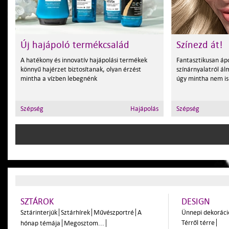
Új hajápoló termékcsalád
Színezd át!
A hatékony és innovatív hajápolási termékek
Fantasztikusan ápo
könnyű hajérzet biztosítanak, olyan érzést
színárnyalatról ál
mintha a vízben lebegnénk
úgy mintha nem is 
Szépség
Hajápolás
Szépség
SZTÁROK
DESIGN
Sztárinterjúk
Sztárhírek
Művészportré
A
Ünnepi dekoráci
Térről térre
hónap témája
Megosztom...