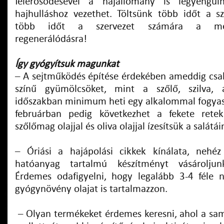
felerősödésével a hajállomány is legyengül
hajhulláshoz vezethet. Töltsünk több időt a s
több időt a szervezet számára a megf
regenerálódásra!
Így gyógyítsuk magunkat
– A sejtműködés építése érdekében ameddig csak
színű gyümölcsöket, mint a szőlő, szilva, á
időszakban minimum heti egy alkalommal fogyass
februárban pedig következhet a fekete retek
szőlőmag olajjal és oliva olajjal ízesítsük a salátái
– Óriási a hajápolási cikkek kínálata, nehéz
hatóanyag tartalmú készítményt vásároljun
Érdemes odafigyelni, hogy legalább 3-4 féle 
gyógynövény olajat is tartalmazzon.
– Olyan termékeket érdemes keresni, ahol a sa