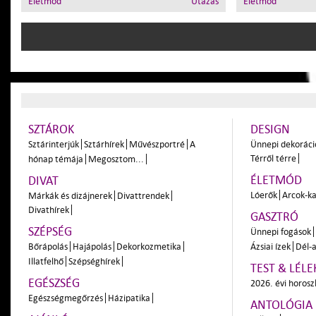
Életmód
Utazás
Életmód
SZTÁROK
DESIGN
Sztárinterjúk
Sztárhírek
Művészportré
A
Ünnepi dekoráci
Térről térre
hónap témája
Megosztom...
ÉLETMÓD
DIVAT
Lóerők
Arcok-ka
Márkák és dizájnerek
Divattrendek
Divathírek
GASZTRÓ
SZÉPSÉG
Ünnepi fogások
Bőrápolás
Hajápolás
Dekorkozmetika
Ázsiai ízek
Dél-a
Illatfelhő
Szépséghírek
TEST & LÉLE
EGÉSZSÉG
2026. évi horos
Egészségmegőrzés
Házipatika
ANTOLÓGIA