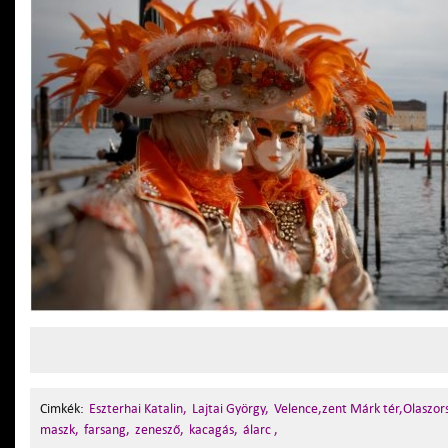
Cimkék:
Eszterhai Katalin,
Lajtai György,
Velence,zent Márk tér,Olaszor
maszk,
farsang,
zenesző,
kacagás,
álarc ,