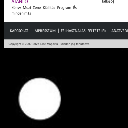
AJÁNLÓ
Tallozó
Könyv
Mozi
Zene
Kiállítás
Program
És
minden más
KAPCSOLAT
IMPRESSZUM
FELHASZNÁLÁSI FELTÉTELEK
ADATVÉD
Copyright © 2007-2026 Elite Magazin - Minden jog fenntartva.