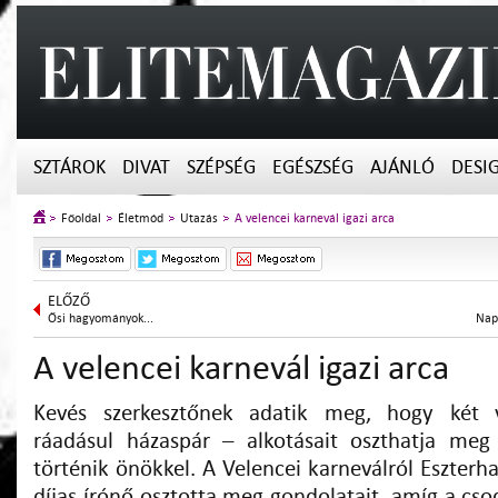
SZTÁROK
DIVAT
SZÉPSÉG
EGÉSZSÉG
AJÁNLÓ
DESI
Főoldal
Életmód
Utazás
A velencei karnevál igazi arca
ELŐZŐ
Ősi hagyományok...
Naps
A velencei karnevál igazi arca
Kevés szerkesztőnek adatik meg, hogy két v
ráadásul házaspár – alkotásait oszthatja meg
történik önökkel. A Velencei karneválról Eszterha
díjas írónő osztotta meg gondolatait, amíg a csod