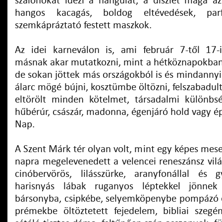
szalonokat idézi a hangulat, a díszlet maga az
hangos kacagás, boldog eltévedések, parf
szemkápráztató festett maszkok.
Az idei karneválon is, ami február 7-től 17-
másnak akar mutatkozni, mint a hétköznapokban
de sokan jöttek más országokból is és mindannyi
álarc mögé bújni, kosztümbe öltözni, felszabadult
eltörölt minden kötelmet, társadalmi különbsé
hűbérúr, császár, madonna, égenjáró hold vagy 
Nap.
A Szent Márk tér olyan volt, mint egy képes mes
napra megelevenedett a velencei reneszánsz vilá
cinóbervörös, lilásszürke, aranyfonállal és 
harisnyás lábak ruganyos léptekkel jönne
bársonyba, csipkébe, selyemköpenybe pompázó 
prémekbe öltöztetett fejedelem, bibliai szegé