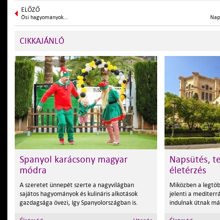
ELŐZŐ
Ősi hagyományok...
Naps
CIKKAJÁNLÓ
Spanyol karácsony magyar
Napsütés, t
módra
életérzés
A szeretet ünnepét szerte a nagyvilágban
Miközben a legtö
sajátos hagyományok és kulináris alkotások
jelenti a mediter
gazdagsága övezi, így Spanyolországban is.
indulnak útnak más