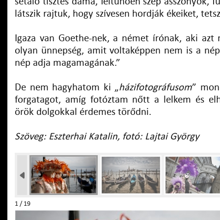
sétáló tisztes dáma, feltűnően szép asszonyok, 
látszik rajtuk, hogy szívesen hordják ékeiket, te
Igaza van Goethe-nek, a német írónak, aki azt
olyan ünnepség, amit voltaképpen nem is a né
nép adja magamagának.”
De nem hagyhatom ki „
házifotográfusom
” mon
forgatagot, amíg fotóztam nőtt a lelkem és el
örök dolgokkal érdemes törődni.
Szöveg: Eszterhai Katalin, fotó: Lajtai György
1 / 19