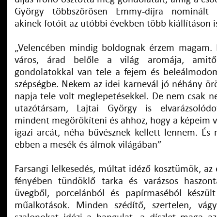
György többszörösen Emmy-díjra nominált op
akinek fotóit az utóbbi években több kiállításon 
„Velencében mindig boldognak érzem magam. 
város, árad belőle a világ aromája, amitő
gondolatokkal van tele a fejem és beleálmod
szépségbe. Nekem az idei karnevál jó néhány 
napja tele volt meglepetésekkel. De nem csak n
utazótársam, Lajtai György is elvarázsolódo
mindent megörökíteni és ahhoz, hogy a képeim vi
igazi arcát, néha bűvésznek kellett lennem. És 
ebben a mesék és álmok világában”
Farsangi lelkesedés, múltat idéző kosztümök, az
fényében tündöklő tarka és varázsos haszonta
üvegből, porcelánból és papírmaséból készül
műalkotások. Minden szédítő, szertelen, vágy