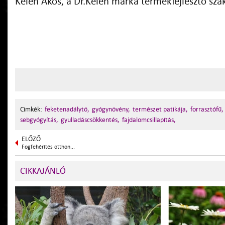
Kelen Ákos, a Dr.Kelen márka termékfejlesztő sza
Cimkék:
feketenadálytó,
gyógynövény,
természet patikája,
forrasztófű,
sebgyógyítás,
gyulladáscsökkentés,
fajdalomcsillapítás,
ELŐZŐ
Fogfehérítés otthon...
CIKKAJÁNLÓ