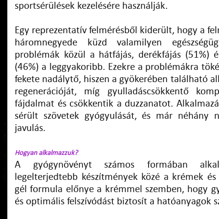
sportsérülések kezelésére használják.
Egy reprezentatív felmérésből kiderült, hogy a fe
háromnegyede küzd valamilyen egészségüg
problémák közül a hátfájás, derékfájás (51%) és
(46%) a leggyakoribb. Ezekre a problémákra töké
fekete nadálytő, hiszen a gyökerében található all
regenerációját, míg gyulladáscsökkentő kom
fájdalmat és csökkentik a duzzanatot. Alkalmazá
sérült szövetek gyógyulását, és már néhány n
javulás.
Hogyan alkalmazzuk?
A gyógynövényt számos formában alka
legelterjedtebb készítmények közé a krémek és 
gél formula előnye a krémmel szemben, hogy g
és optimális felszívódást biztosít a hatóanyagok 