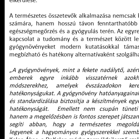
elkerülése.
A természetes összetevők alkalmazása nemcsak k
számára, hanem hosszú távon fenntarthatóbb
egészségmegőrzés és a gyógyulás terén. Az egyr
kapcsolat a tudomány és a természet között le
gyógynövényeket modern kutatásokkal támas
megbízható és hatékony alternatívaként szolgálh
„A gyógynövények, mint a fekete nadálytő, azért
emberek egyre inkább visszatérnek azok
módszerekhez, amelyek évszázadokon keres
hatékonyságukat. A gyógynövény hatóanyagainak
és standardizálása biztosítja a készítmények eg
hatékonyságát. Emellett nem csupán tüneti 
hanem a megelőzésben is fontos szerepet játszan
segíti abban, hogy a természetes megoldá
legyenek a hagyományos gyógyszerekkel sze