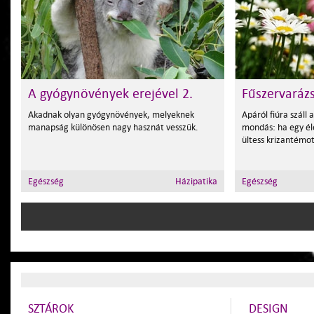
A gyógynövények erejével 2.
Fűszervaráz
Akadnak olyan gyógynövények, melyeknek
Apáról fiúra száll 
manapság különösen nagy hasznát vesszük.
mondás: ha egy éle
ültess krizantémot
Egészség
Házipatika
Egészség
SZTÁROK
DESIGN