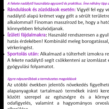
A fekete nadálytő használata egyszerű és praktikus. Íme néhány tipp 
Rándulások és zúzódások esetén:
Vigyél fel egy 
nadálytő alapú krémet vagy gélt a sérült területr
alkalommal! Finoman masszírozd be, hogy a ha
könnyebben felszívódjanak.
Ízületi fájdalmakra
:
Használd rendszeresen a gyu
hatás érdekében! Kombináld meleg borogatással,
vérkeringést.
Sportolás után:
Alkalmazd a túlterhelt izmokra re
A fekete nadálytő segít csökkenteni az izomlázat é
gyógyulási folyamatot.
Egyre népszerűbbek a természetes megoldások
Az utóbbi években jelentős növekedés figyelhe
alapanyagokat tartalmazó termékek iránti ker
között szerepel az egészségre és a környe
odafigyelés, valamint a hagyományos orvosl