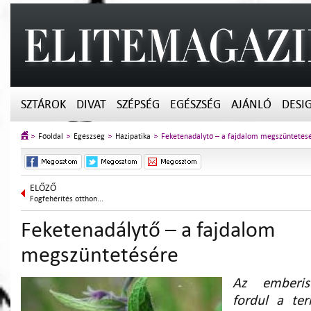
SZTÁROK
DIVAT
SZÉPSÉG
EGÉSZSÉG
AJÁNLÓ
DESI
Főoldal
Egészség
Házipatika
Feketenadálytő – a fajdalom megszüntetés
ELŐZŐ
Fogfehérítés otthon...
Feketenadálytő – a fajdalom
megszüntetésére
Az emberis
fordul a ter