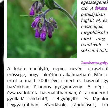
egészségéne
szó. A
fekete
patikájában
foglalt el, é
használjuk
megoldásokat
most meg k
rendkívüli
sokszínű hatá
Természetes gyógy
A fekete nadálytő, népies nevén forrasztóf
erőssége, hogy sokrétűen alkalmazható. Már a 
erről a majd 2000 éve ismert és használt g
hazánkban őshonos gyógynövény. A népi 
évszázadok óta használatban van, és a modern 
gyulladáscsökkentő, sebgyógyító és fájdalom
Leggyakrabban zúzódások, rándulások, ízü