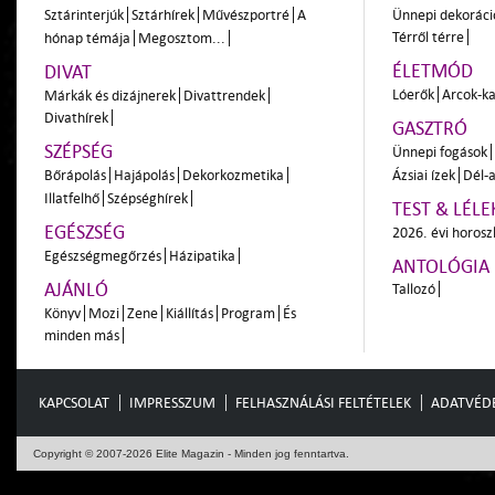
Sztárinterjúk
Sztárhírek
Művészportré
A
Ünnepi dekoráci
Térről térre
hónap témája
Megosztom...
ÉLETMÓD
DIVAT
Lóerők
Arcok-ka
Márkák és dizájnerek
Divattrendek
Divathírek
GASZTRÓ
SZÉPSÉG
Ünnepi fogások
Bőrápolás
Hajápolás
Dekorkozmetika
Ázsiai ízek
Dél-a
Illatfelhő
Szépséghírek
TEST & LÉLE
EGÉSZSÉG
2026. évi horos
Egészségmegőrzés
Házipatika
ANTOLÓGIA
AJÁNLÓ
Tallozó
Könyv
Mozi
Zene
Kiállítás
Program
És
minden más
KAPCSOLAT
IMPRESSZUM
FELHASZNÁLÁSI FELTÉTELEK
ADATVÉD
Copyright © 2007-2026 Elite Magazin - Minden jog fenntartva.