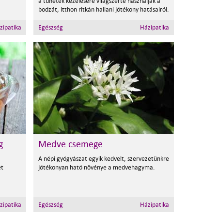
a tünetek kezelésére világszerte használják a
bodzát, itthon ritkán hallani jótékony hatásairól.
zipatika
Egészség
Házipatika
g
Medve csemege
A népi gyógyászat egyik kedvelt, szervezetünkre
et
jótékonyan ható növénye a medvehagyma.
zipatika
Egészség
Házipatika