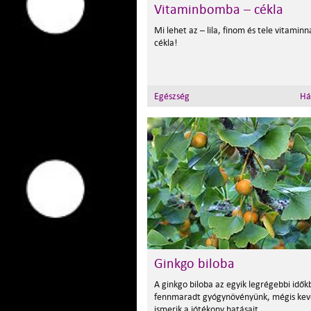
Vitaminbomba – cékla
Mi lehet az – lila, finom és tele vitaminn
cékla!
Egészség
Há
Ginkgo biloba
A ginkgo biloba az egyik legrégebbi idők
fennmaradt gyógynövényünk, mégis kev
ismerik a jótékony hatásait.