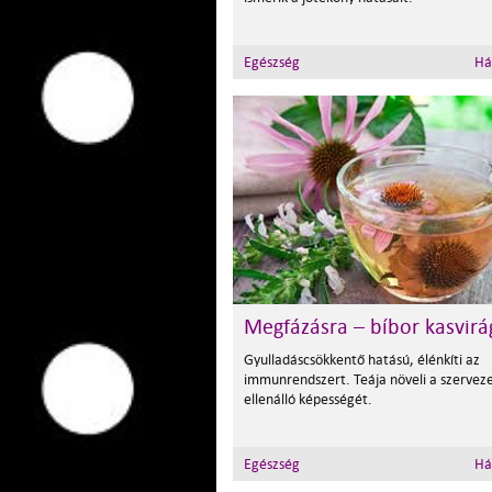
Egészség
Há
Megfázásra – bíbor kasvirá
Gyulladáscsökkentő hatású, élénkíti az
immunrendszert. Teája növeli a szervez
ellenálló képességét.
Egészség
Há