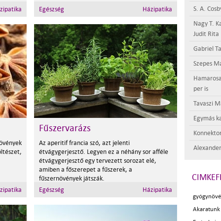
S. A. Cosb
zipatika
Egészség
Házipatika
Nagy T. K
Judit Rita
Gabriel Ta
Szepes Má
Hamarosan 
per is
Tavaszi M
Egymás ka
Fűszervarázs
Konnektor
növények
Az aperitif francia szó, azt jelenti
Alexander
ltészet,
étvágygerjesztő. Legyen ez a néhány sor afféle
étvágygerjesztő egy tervezett sorozat elé,
amiben a főszerepet a fűszerek, a
CIMKEF
fűszernövények játszák.
zipatika
Egészség
Házipatika
gyógynövé
Akaratunk