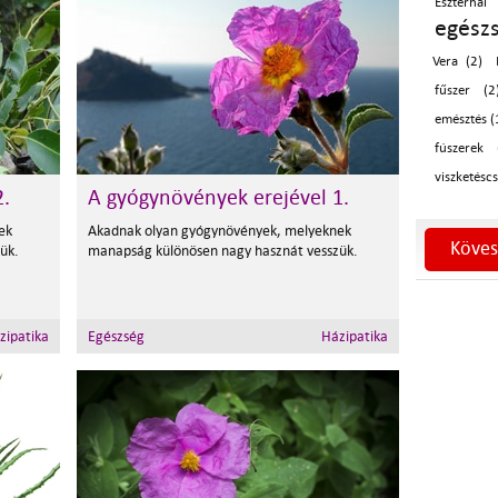
Eszterha
egész
Vera (2)
fűszer (2
emésztés (
fúszerek 
viszketéscs
2.
A gyógynövények erejével 1.
ek
Akadnak olyan gyógynövények, melyeknek
Köves
ük.
manapság különösen nagy hasznát vesszük.
zipatika
Egészség
Házipatika