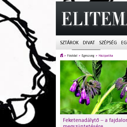
SZTÁROK
DIVAT
SZÉPSÉG
EG
Főoldal
Egészség
Házipatika
Feketenadálytő – a fajdal
megszüntetésére