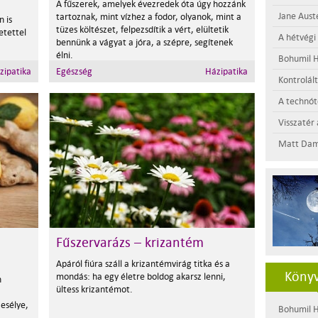
A fűszerek, amelyek évezredek óta úgy hozzánk
Jane Aust
tartoznak, mint vízhez a fodor, olyanok, mint a
n is
tüzes költészet, felpezsdítik a vért, elültetik
retettel
A hétvégi
bennünk a vágyat a jóra, a szépre, segítenek
élni.
Bohumil H
zipatika
Egészség
Házipatika
Kontrolál
A technótó
Visszatér 
Matt Dam
Fűszervarázs – krizantém
Apáról fiúra száll a krizantémvirág titka és a
Könyv
mondás: ha egy életre boldog akarsz lenni,
n
ültess krizantémot.
esélye,
Bohumil H