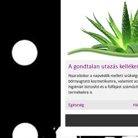
A gondtalan utazás kellékei 
Nyaraláskor a napvédők mellett szükség
bőrnyugtató kozmetikumra, valamint az
higiéniát biztosító és a fülfájást száműző
termékekre is
Egészség
Há