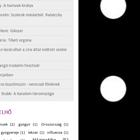
y: A hamvak királya
atalin: Szobrok indulatból. Rabóczky
llent: Gikszer
ria: Tibeti orgona
lezárulhat a Líra által indított utolsó
argó Irodalmi Fesztivál
rjaiban
os buszlimuzin - nemcsak főniknek
 Stubb: A hatalom háromszöge
ELHŐ
nyek (2)
gyógyír (1)
Oroszország (1)
 gyógyereje (1)
lekvár (1)
influenza (1)