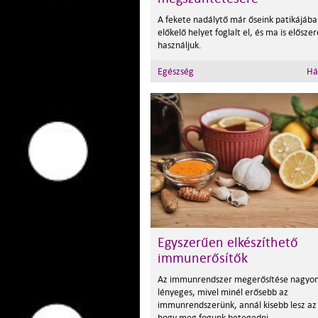
A fekete nadálytő már őseink patikájába
előkelő helyet foglalt el, és ma is elősze
használjuk.
Egészség
Há
Egyszerűen elkészíthető
immunerősítők
Az immunrendszer megerősítése nagyo
lényeges, mivel minél erősebb az
immunrendszerünk, annál kisebb lesz az 
hogy meg fogunk betegedni.