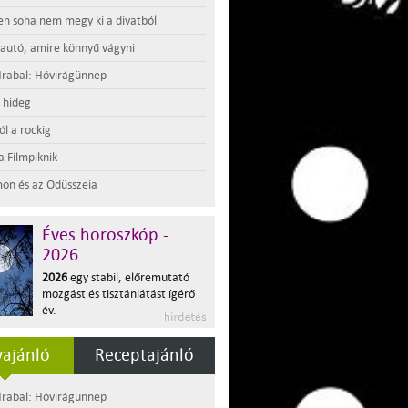
en soha nem megy ki a divatból
 autó, amire könnyű vágyni
rabal: Hóvirágünnep
t hideg
l a rockig
a Filmpiknik
on és az Odüsszeia
Éves horoszkóp -
2026
2026
egy stabil, előremutató
mozgást és tisztánlátást ígérő
év.
ajánló
Receptajánló
rabal: Hóvirágünnep