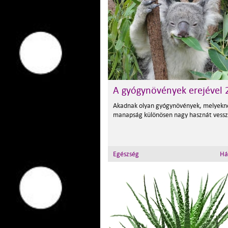
A gyógynövények erejével 
Akadnak olyan gyógynövények, melyekn
manapság különösen nagy hasznát vessz
Egészség
Há