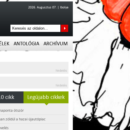
2026. Augusztus 07. | Ibolya
ÉLEK
ANTOLÓGIA
ARCHÍVUM
hirdetés
hirdetés
0 cikk
Legújabb cikkek
 naponta ötször
an zöldül a hazai újautópiac
velés