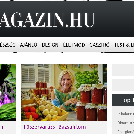
ÉSZSÉG
AJÁNLÓ
DESIGN
ÉLETMÓD
GASZTRÓ
TEST & L
Top 1
Íz kaland
Dinamikus
om
Fűszervarázs -Bazsalikom
Energianö