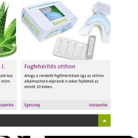
I.
Fogfehérítés otthon
ünk lesz
Ahogy a rendelői fogfehérítések úgy az otthon
 intim
alkalmazható eljárások is sokat fejlődtek az
elmúlt 10 évben.
zipatika
Egészség
Házipatika