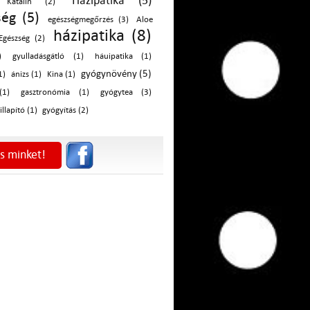
Házipatika (5)
i Katalin (2)
ség (5)
egészségmegőrzés (3)
Aloe
házipatika (8)
Egészség (2)
)
gyulladásgátló (1)
háuipatika (1)
gyógynövény (5)
1)
ánizs (1)
Kina (1)
(1)
gasztronómia (1)
gyógytea (3)
illapító (1)
gyógyítás (2)
s minket!