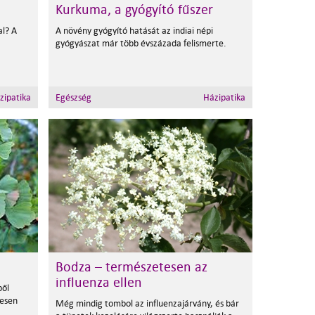
Kurkuma, a gyógyító fűszer
al? A
A növény gyógyító hatását az indiai népi
gyógyászat már több évszázada felismerte.
zipatika
Egészség
Házipatika
Bodza – természetesen az
influenza ellen
ből
esen
Még mindig tombol az influenzajárvány, és bár