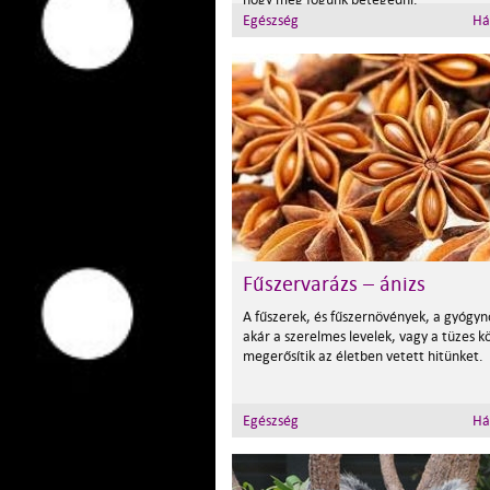
Egészség
Há
Fűszervarázs – ánizs
A fűszerek, és fűszernövények, a gyógy
akár a szerelmes levelek, vagy a tüzes kö
megerősítik az életben vetett hitünket.
Egészség
Há