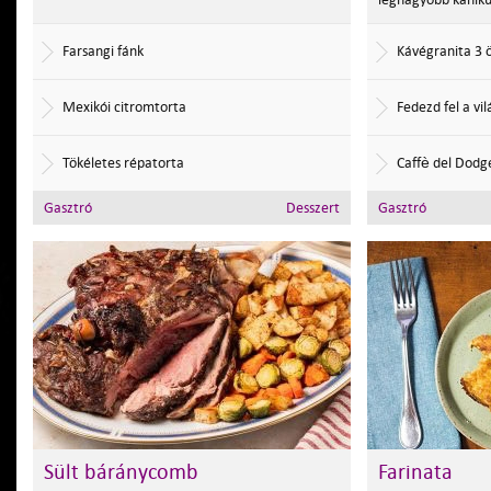
Farsangi fánk
Kávégranita 3 
Mexikói citromtorta
Fedezd fel a vi
Tökéletes répatorta
Caffè del Dodg
Gasztró
Desszert
Gasztró
Sült báránycomb
Farinata