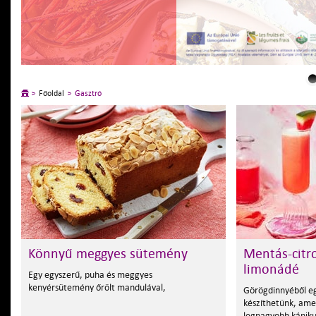
Főoldal
Gasztró
Könnyű meggyes sütemény
Mentás-citr
limonádé
Egy egyszerű, puha és meggyes
kenyérsütemény őrölt mandulával,
Görögdinnyéből eg
készíthetünk, amely
legnagyobb kániku