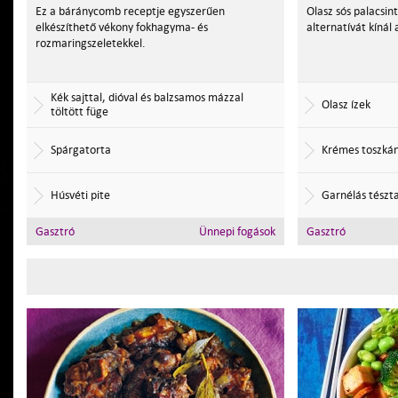
Ez a báránycomb receptje egyszerűen
Olasz sós palacsint
elkészíthető vékony fokhagyma- és
alternatívát kínál
rozmaringszeletekkel.
Kék sajttal, dióval és balzsamos mázzal
Olasz ízek
töltött füge
Spárgatorta
Krémes toszkán
Húsvéti pite
Garnélás tészt
Gasztró
Ünnepi fogások
Gasztró