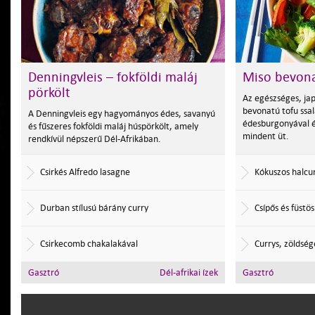
Denningvleis – fokföldi maláj
Miso bevona
pörkölt
Az egészséges, jap
bevonatú tofu ssal
A Denningvleis egy hagyományos édes, savanyú
édesburgonyával 
és fűszeres fokföldi maláj húspörkölt, amely
mindent üt.
rendkívül népszerű Dél-Afrikában.
Csirkés Alfredo lasagne
Kókuszos halcur
Durban stílusú bárány curry
Csípős és füstös
Csirkecomb chakalakával
Currys, zöldség
Gasztró
Dél-afrikai ízek
Gasztró