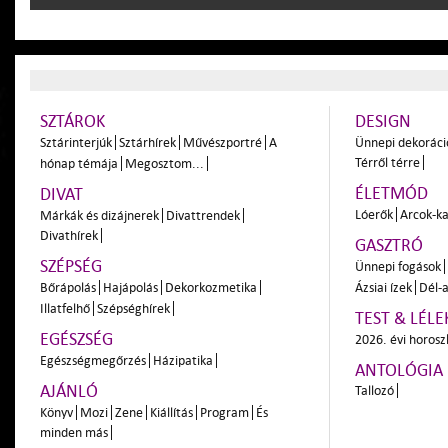
SZTÁROK
DESIGN
Sztárinterjúk
Sztárhírek
Művészportré
A
Ünnepi dekoráci
Térről térre
hónap témája
Megosztom...
ÉLETMÓD
DIVAT
Lóerők
Arcok-ka
Márkák és dizájnerek
Divattrendek
Divathírek
GASZTRÓ
SZÉPSÉG
Ünnepi fogások
Bőrápolás
Hajápolás
Dekorkozmetika
Ázsiai ízek
Dél-a
Illatfelhő
Szépséghírek
TEST & LÉLE
EGÉSZSÉG
2026. évi horos
Egészségmegőrzés
Házipatika
ANTOLÓGIA
AJÁNLÓ
Tallozó
Könyv
Mozi
Zene
Kiállítás
Program
És
minden más