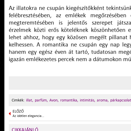
Az illatokra ne csupán kiegészítőkként tekintsün
felébresztésében, az emlékek megőrzésében
megteremtésében is jelentős szerepet játsz
érzelmek közti erős köteléknek köszönhetően eg
lehet ahhoz, hogy egy közösen megélt pillanat h
kelhessen. A romantika ne csupán egy nap leg
hanem egy egész éven át tartó, tudatosan megé
igazán emlékezetes percek nem a dátumokon mú
Cimkék:
illat,
parfüm,
Avon,
romantika,
intimitás,
aroma,
párkapcsolat
ELŐZŐ
Az időtlen elegancia...
CIKKAJÁNLÓ