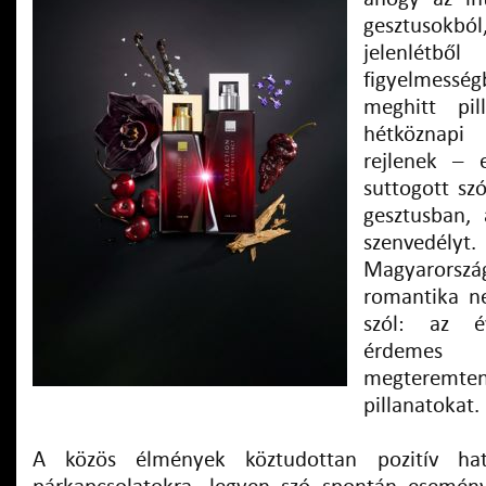
gesztusokbó
jelenlétbő
figyelmessé
meghitt pi
hétközna
rejlenek – 
suttogott sz
gesztusban, 
szenved
Magyarország
romantika n
szól: az 
érdemes
megterem
pillanatokat.
A közös élmények köztudottan pozitív hat