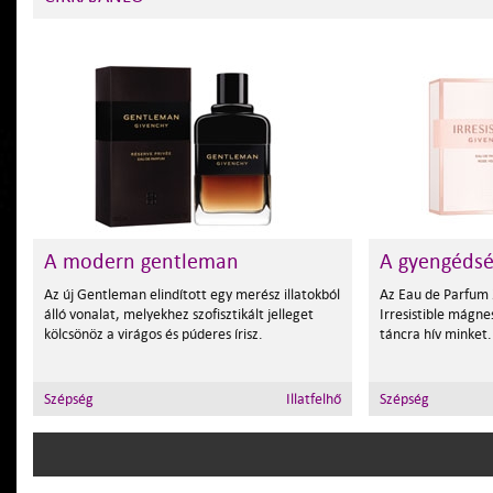
A modern gentleman
A gyengédsé
Az új Gentleman elindított egy merész illatokból
Az Eau de Parfum 
álló vonalat, melyekhez szofisztikált jelleget
Irresistible mágne
kölcsönöz a virágos és púderes írisz.
táncra hív minket.
Szépség
Illatfelhő
Szépség