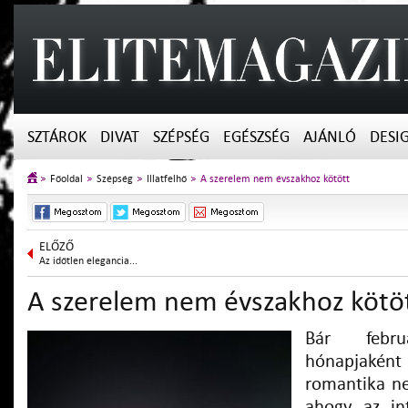
SZTÁROK
DIVAT
SZÉPSÉG
EGÉSZSÉG
AJÁNLÓ
DESI
Főoldal
Szépség
Illatfelhő
A szerelem nem évszakhoz kötött
ELŐZŐ
Az időtlen elegancia...
A szerelem nem évszakhoz kötö
Bár febr
hónapjaként 
romantika n
ahogy az in