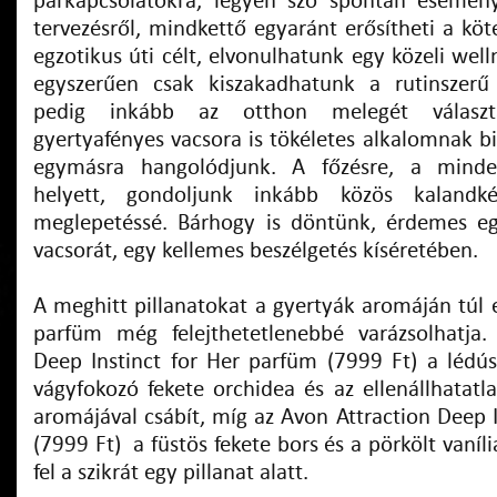
párkapcsolatokra, legyen szó spontán esemény
tervezésről, mindkettő egyaránt erősítheti a köt
egzotikus úti célt, elvonulhatunk egy közeli well
egyszerűen csak kiszakadhatunk a rutinszer
pedig inkább az otthon melegét válasz
gyertyafényes vacsora is tökéletes alkalomnak b
egymásra hangolódjunk. A főzésre, a minde
helyett, gondoljunk inkább közös kalandké
meglepetéssé. Bárhogy is döntünk, érdemes eg
vacsorát, egy kellemes beszélgetés kíséretében.
A meghitt pillanatokat a gyertyák aromáján túl 
parfüm még felejthetetlenebbé varázsolhatja.
Deep Instinct for Her parfüm (7999 Ft)
a lédús
vágyfokozó fekete orchidea és az ellenállhatatl
aromájával csábít, míg az Avon Attraction Deep I
(7999 Ft)
a
füstös fekete bors és a pörkölt vaníli
fel a szikrát egy pillanat alatt.