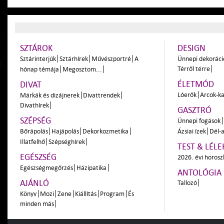
SZTÁROK
DESIGN
Sztárinterjúk
Sztárhírek
Művészportré
A
Ünnepi dekoráci
Térről térre
hónap témája
Megosztom...
ÉLETMÓD
DIVAT
Lóerők
Arcok-ka
Márkák és dizájnerek
Divattrendek
Divathírek
GASZTRÓ
SZÉPSÉG
Ünnepi fogások
Bőrápolás
Hajápolás
Dekorkozmetika
Ázsiai ízek
Dél-a
Illatfelhő
Szépséghírek
TEST & LÉLE
EGÉSZSÉG
2026. évi horos
Egészségmegőrzés
Házipatika
ANTOLÓGIA
AJÁNLÓ
Tallozó
Könyv
Mozi
Zene
Kiállítás
Program
És
minden más