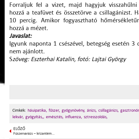
Forraljuk fel a vizet, majd hagyjuk visszahűlni
hozzá a teafüvet és összetörve a csillagánizst. H
10 percig. Amikor fogyasztható hőmérsékletűr
hozzá a mézet.
Javaslat:
Igyunk naponta 1 csészével, betegség esetén 3 c
nem ajánlott.
S
zöveg: Eszterhai Katalin, fotó: Lajtai György
Cimkék:
háuipatika,
fűszer,
gyógynövény,
ánizs,
csillagánizs,
gasztronó
lekvár,
gyógyítás,,
emésztés,
influenza,
sztresszoldás,
ELŐZŐ
Fűszervarázs – krizantém...