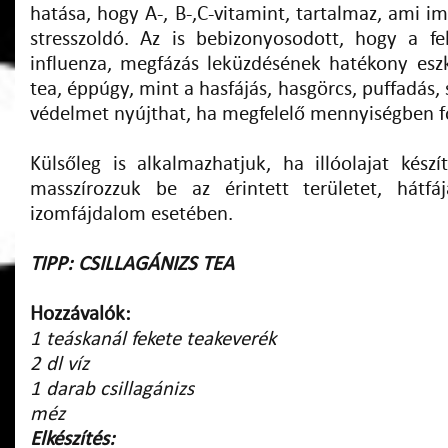
hatása, hogy A-, B-,C-vitamint, tartalmaz, ami 
stresszoldó. Az is bebizonyosodott, hogy a fels
influenza, megfázás leküzdésének hatékony eszk
tea, éppúgy, mint a hasfájás, hasgörcs, puffadás,
védelmet nyújthat, ha megfelelő mennyiségben f
Külsőleg is alkalmazhatjuk, ha illóolajat készí
masszírozzuk be az érintett területet, hátfá
izomfájdalom esetében.
TIPP:
CSILLAGÁNIZS TEA
Hozzávalók:
1 teáskanál fekete teakeverék
2 dl víz
1 darab csillagánizs
méz
Elkészítés: