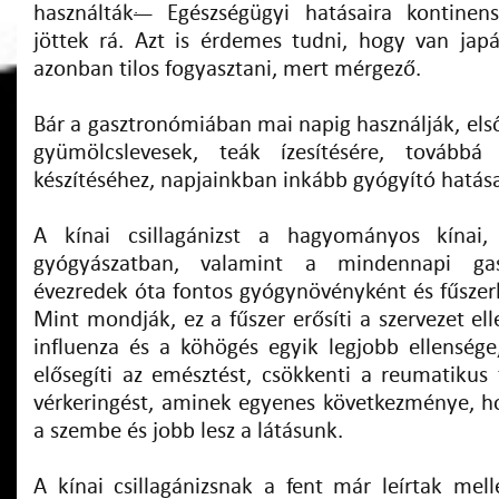
.
használták
Egészségügyi hatásaira kontinen
jöttek rá. Azt is érdemes tudni, hogy van japán
azonban tilos fogyasztani, mert mérgező.
Bár a gasztronómiában mai napig használják, el
gyümölcslevesek, teák ízesítésére, továbbá
készítéséhez, napjainkban inkább gyógyító hatása
A kínai csillagánizst a hagyományos kínai,
gyógyászatban, valamint a mindennapi ga
évezredek óta fontos gyógynövényként és fűszer
Mint mondják, ez a fűszer erősíti a szervezet ell
influenza és a köhögés egyik legjobb ellensége,
elősegíti az emésztést, csökkenti a reumatikus 
vérkeringést, aminek egyenes következménye, ho
a szembe és jobb lesz a látásunk.
A kínai csillagánizsnak a fent már leírtak mell