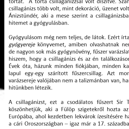
tortát. A torta csillagánizzsal volt díszítve. S
csillagánizs több volt, mint dekoráció, üzenet vo
Ánizstündér, aki a mese szerint a csillagánizsba
hitemet a gyógyulásban.
Gyógyulásom még nem teljes, de látok. Ezért í
gyógyereje
könyvemet, amiben olvashatnak nemc
de nagyon sok más gyógynövény, fűszer varázsla
hiszem, hogy a csillagánizs és az én találkozás
Évek óta, házunk minden fiókjában, minden k
lapul egy-egy szárított fűszercsillag. Azt m
varázsereje valójában nem a talizmánban van, h
hitünkben létezik.
A csillagánizst, ezt a csodálatos fűszert Si
köszönhetjük, aki a Fülöp szigetekről hozta 
Európába, ahol kezdetben lekvárok ízesítésére h
a cári Oroszországban – igaz már a 17. században