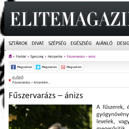
SZTÁROK
DIVAT
SZÉPSÉG
EGÉSZSÉG
AJÁNLÓ
DESI
Főoldal
Egészség
Házipatika
Fűszervarázs – ánizs
ELŐZŐ
Fűszervarázs – krizantém...
Fűszervarázs – ánizs
A fűszerek, 
gyógynövény
levelek, vag
megerősítik