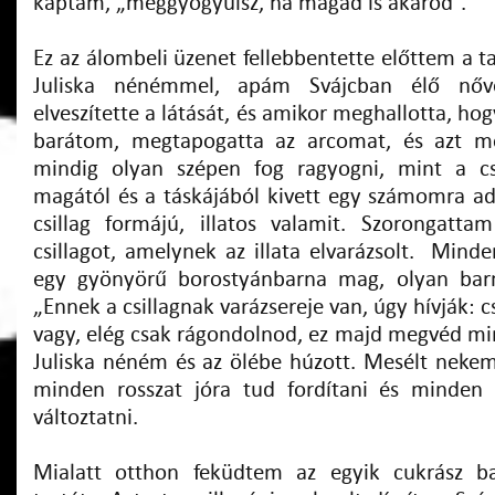
kaptam, „meggyógyulsz, ha magad is akarod”.
Ez az álombeli üzenet fellebbentette előttem a t
Juliska nénémmel, apám Svájcban élő nővér
elveszítette a látását, és amikor meghallotta, ho
barátom, megtapogatta az arcomat, és azt m
mindig olyan szépen fog ragyogni, mint a csi
magától és a táskájából kivett egy számomra ad
csillag formájú, illatos valamit. Szorongatt
csillagot, amelynek az illata elvarázsolt. Mind
egy gyönyörű borostyánbarna mag, olyan bar
„Ennek a csillagnak varázsereje van, úgy hívják: c
vagy, elég csak rágondolnod, ez majd megvéd min
Juliska néném és az ölébe húzott. Mesélt nekem 
minden rosszat jóra tud fordítani és minden 
változtatni.
Mialatt otthon feküdtem az egyik cukrász b