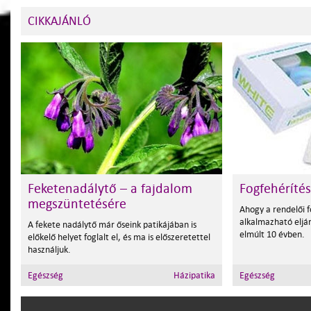
CIKKAJÁNLÓ
Feketenadálytő – a fajdalom
Fogfehéríté
megszüntetésére
Ahogy a rendelői 
alkalmazható eljár
A fekete nadálytő már őseink patikájában is
elmúlt 10 évben.
előkelő helyet foglalt el, és ma is előszeretettel
használjuk.
Egészség
Házipatika
Egészség