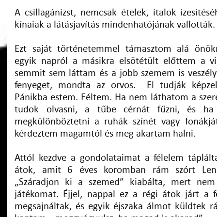
A csillagánizst, nemcsak ételek, italok ízesítés
kínaiak a látásjavítás mindenhatójának vallották.
Ezt saját történetemmel támasztom alá önökn
egyik napról a másikra elsötétült előttem a 
semmit sem láttam és a jobb szemem is veszély
fenyeget, mondta az orvos. El tudják képzel
Pánikba estem. Féltem. Ha nem láthatom a szer
tudok olvasni, a tűbe cérnát fűzni, és 
megkülönböztetni a ruhák színét vagy fonákjá
kérdeztem magamtól és meg akartam halni.
Attól kezdve a gondolataimat a félelem táplált
átok, amit 6 éves koromban rám szórt Lenc
„Száradjon ki a szemed” kiabálta, mert ne
játékomat. Éjjel, nappal ez a régi átok járt a 
megsajnáltak, és egyik éjszaka álmot küldtek 