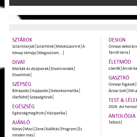
SZTÁROK
DESIGN
Sztárinterjúk
Sztárhírek
Művészportré
A
Ünnepi dekoráci
Térről térre
hónap témája
Megosztom...
ÉLETMÓD
DIVAT
Lóerők
Arcok-ka
Márkák és dizájnerek
Divattrendek
Divathírek
GASZTRÓ
SZÉPSÉG
Ünnepi fogások
Bőrápolás
Hajápolás
Dekorkozmetika
Ázsiai ízek
Dél-a
Illatfelhő
Szépséghírek
TEST & LÉLE
EGÉSZSÉG
2026. évi horos
Egészségmegőrzés
Házipatika
ANTOLÓGIA
AJÁNLÓ
Tallozó
Könyv
Mozi
Zene
Kiállítás
Program
És
minden más