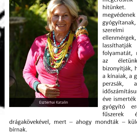
hitünket
megvédenek 
gyógyítanak
szerelmi 
ellenmérge
lassíthat
folyamatát, 
az életün
bizonyítják,
a kínaiak, a 
perzsák, 
időszámításu
éve ismerték
Eszterhai Katalin
gyógyító e
fűszerek 
drágakövekével, mert – ahogy mondták – külö
bírnak.