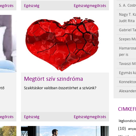
S. A. Cosb
egőrzés
Egészség
Egészségmegőrzés
Nagy T. K
Judit Rita
Gabriel Ta
Szepes Má
Hamarosan 
per is
Tavaszi M
Egymás ka
Megtört szív szindróma
Konnektor
ető
Szakításkor valóban összetörhet a szívünk?
Alexander
CIMKEF
egőrzés
Egészség
Egészségmegőrzés
légkondici
(10)
anya