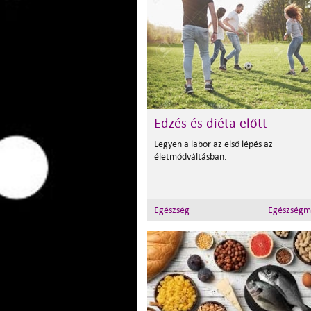
Edzés és diéta előtt
Legyen a labor az első lépés az
életmódváltásban.
Egészség
Egészségm