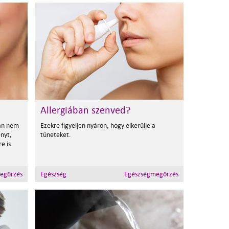
Allergiában szenved?
ban nem
Ezekre figyeljen nyáron, hogy elkerülje a
ényt,
tüneteket.
e is.
egőrzés
Egészség
Egészségmegőrzés