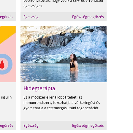
bebizonyították, hogy védik a szív- és érrendszer
egészségét.
egőrzés
Egészség
Egészségmegőrzés
Hidegterápia
 inzulin
Ez a módszer ellenállóbbá teheti az
immunrendszert, fokozhatja a vérkeringést és
gyorsíthatja a testmozgás utáni regenerációt.
egőrzés
Egészség
Egészségmegőrzés