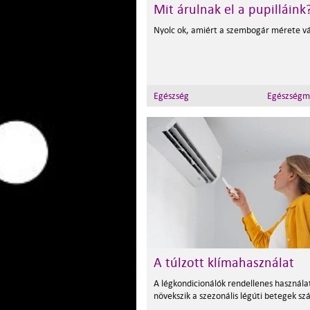
Mit árulnak el a pupilláink
Nyolc ok, amiért a szembogár mérete v
Egészség
Egészségm
A túlzott klímahasználat
A légkondicionálók rendellenes használa
növekszik a szezonális légúti betegek s