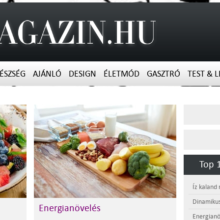
ÉSZSÉG
AJÁNLÓ
DESIGN
ÉLETMÓD
GASZTRÓ
TEST & L
Top 1
Íz kaland
Dinamikus
Energianövelés
Energianö