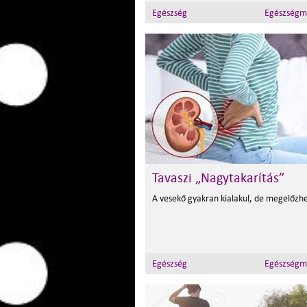
Egészség
Egészségm
Tavaszi „Nagytakarítás”
A vesekő gyakran kialakul, de megelőzh
Egészség
Egészségm