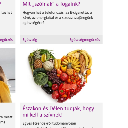
?
Mit „szólnak” a fogaink?
áltozhat
Hogyan hat a telefonozás, az E-cigaretta, a
kávé, az energiaital és a stressz szájüregünk
egészségére?
egőrzés
Egészség
Egészségmegőrzés
Északon és Délen tudják, hogy
mi kell a szívnek!
ta miatt
záma.
Egyes étrendekről tudományosan