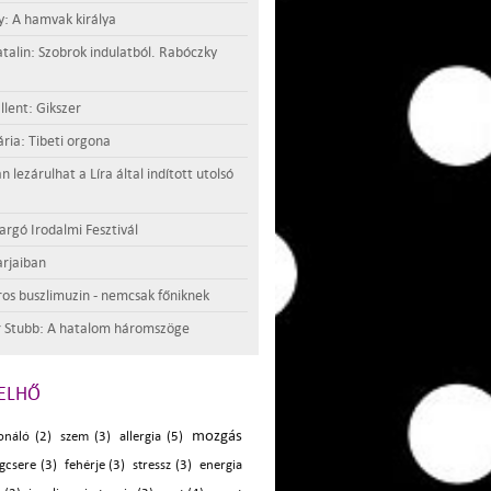
y: A hamvak királya
atalin: Szobrok indulatból. Rabóczky
llent: Gikszer
ria: Tibeti orgona
lezárulhat a Líra által indított utolsó
argó Irodalmi Fesztivál
rjaiban
os buszlimuzin - nemcsak főniknek
 Stubb: A hatalom háromszöge
ELHŐ
mozgás
onáló (2)
szem (3)
allergia (5)
gcsere (3)
fehérje (3)
stressz (3)
energia