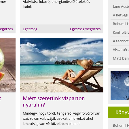
emes
Aktivitást fokozó, energianövelő ételek és
Jane Aust
italok.
A hétvégi
Bohumil H
egőrzés
Egészség
Egészségmegőrzés
Kontrolál
A technótó
Visszatér 
Matt Dam
k
Miért szeretünk vízparton
nyaralni?
Könyv
Mindegy, hogy tóról, tengerről vagy folyóról van
szó, sokan választják azokat a helyeket ahol
lehetőség van víz közelében pihenni.
Bohumil H