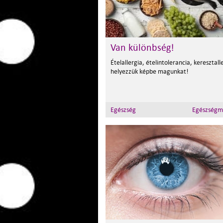
Van különbség!
Ételallergia, ételintolerancia, keresztall
helyezzük képbe magunkat!
Egészség
Egészségm