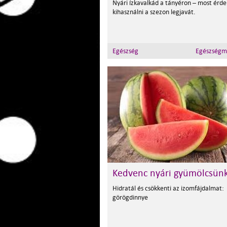
Nyári ízkavalkád a tányéron – most érd
kihasználni a szezon legjavát.
Egészség
Egészségm
Kedvenc nyári gyümölcsün
Hidratál és csökkenti az izomfájdalmat:
görögdinnye