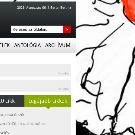
2026. Augusztus 06. | Berta, Bettina
ÉLEK
ANTOLÓGIA
ARCHÍVUM
hirdetés
hirdetés
0 cikk
Legújabb cikkek
 naponta ötször
an zöldül a hazai újautópiac
velés