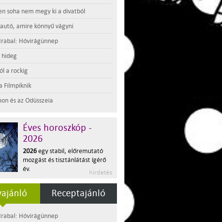
en soha nem megy ki a divatból
 autó, amire könnyű vágyni
rabal: Hóvirágünnep
t hideg
l a rockig
a Filmpiknik
on és az Odüsszeia
Éves horoszkóp -
2026
2026
egy stabil, előremutató
mozgást és tisztánlátást ígérő
év.
ajánló
Receptajánló
rabal: Hóvirágünnep