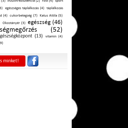
 (3)
inzulinrezisztencia (2)
rost (4)
sport
3)
egészséges táplálkozás (4)
táplálkozás
d (4)
cukorbetegség (7)
Katus Attila (5)
egészség (46)
)
Okostányér (3)
zségmegőrzés (52)
gészségközpont (13)
vitamin (4)
9)
s minket!