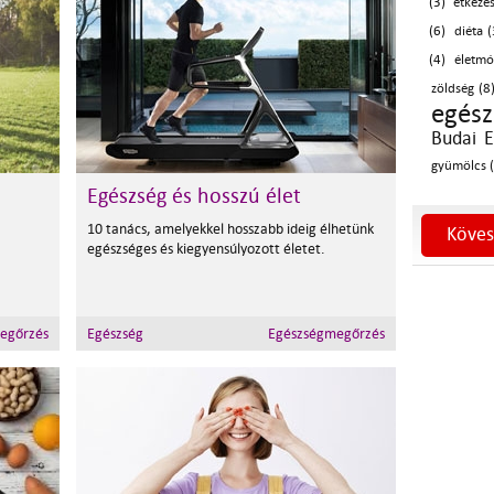
(3)
étkezés
(6)
diéta (
(4)
életmó
zöldség (8
egés
Budai E
gyümölcs (
Egészség és hosszú élet
10 tanács, amelyekkel hosszabb ideig élhetünk
Köves
egészséges és kiegyensúlyozott életet.
egőrzés
Egészség
Egészségmegőrzés