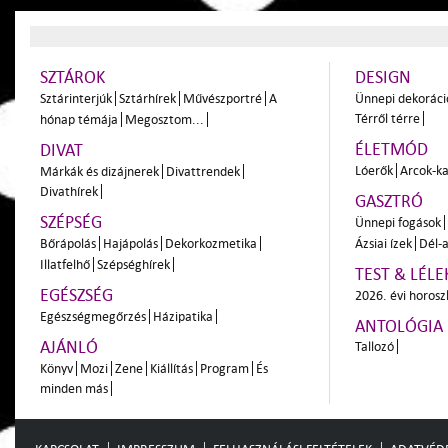
SZTÁROK
DESIGN
Sztárinterjúk
Sztárhírek
Művészportré
A
Ünnepi dekoráci
Térről térre
hónap témája
Megosztom...
ÉLETMÓD
DIVAT
Lóerők
Arcok-ka
Márkák és dizájnerek
Divattrendek
Divathírek
GASZTRÓ
SZÉPSÉG
Ünnepi fogások
Bőrápolás
Hajápolás
Dekorkozmetika
Ázsiai ízek
Dél-a
Illatfelhő
Szépséghírek
TEST & LÉLE
EGÉSZSÉG
2026. évi horos
Egészségmegőrzés
Házipatika
ANTOLÓGIA
AJÁNLÓ
Tallozó
Könyv
Mozi
Zene
Kiállítás
Program
És
minden más