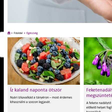
Főoldal
Egészség
Íz kaland naponta ötször
Feketenadál
megszüntet
Nyári ízkavalkád a tányéron – most érdemes
kihasználni a szezon legjavát.
A fekete nadálytő 
előkelő helyet fogl
használjuk.