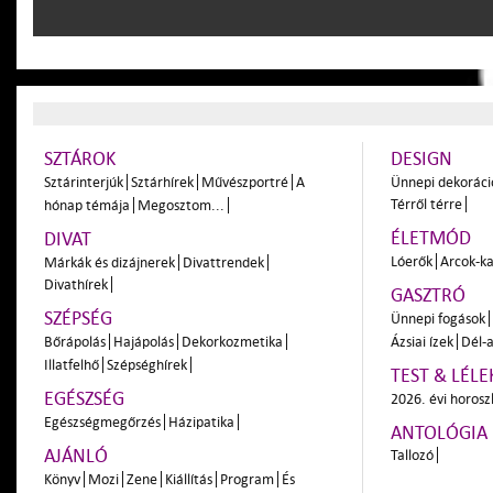
SZTÁROK
DESIGN
Sztárinterjúk
Sztárhírek
Művészportré
A
Ünnepi dekoráci
Térről térre
hónap témája
Megosztom...
ÉLETMÓD
DIVAT
Lóerők
Arcok-ka
Márkák és dizájnerek
Divattrendek
Divathírek
GASZTRÓ
SZÉPSÉG
Ünnepi fogások
Bőrápolás
Hajápolás
Dekorkozmetika
Ázsiai ízek
Dél-a
Illatfelhő
Szépséghírek
TEST & LÉLE
EGÉSZSÉG
2026. évi horos
Egészségmegőrzés
Házipatika
ANTOLÓGIA
AJÁNLÓ
Tallozó
Könyv
Mozi
Zene
Kiállítás
Program
És