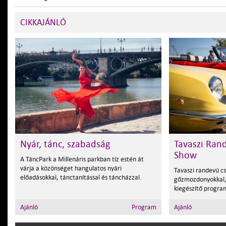
CIKKAJÁNLÓ
Nyár, tánc, szabadság
Tavaszi Ran
Show
A TáncPark a Millenáris parkban tíz estén át
várja a közönséget hangulatos nyári
Tavaszi randevú c
előadásokkal, tánctanítással és táncházzal.
gőzmozdonyokkal,
kiegészítő progra
Ajánló
Program
Ajánló