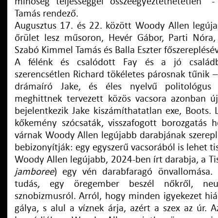
minőség teljességgel összeegyeztethetetlen” 
Tamás rendező.
Augusztus 17. és 22. között Woody Allen legújab
őrület lesz műsoron, Hevér Gábor, Parti Nóra,
Szabó Kimmel Tamás és Balla Eszter főszereplésév
A félénk és csalódott Fay és a jó családb
szerencsétlen Richard tökéletes párosnak tűnik –
drámaíró Jake, és éles nyelvű politológus 
meghittnek tervezett közös vacsora azonban új
bejelentkezik Jake kiszámíthatatlan exe, Boots. L
kőkemény szócsaták, visszafogott borozgatás h
várnak Woody Allen legújabb darabjának szereplő
bebizonyítják: egy egyszerű vacsorából is lehet tis
Woody Allen legújabb, 2024-ben írt darabja, a Tis
jamboree
) egy vén darabfaragó önvallomása. F
tudás, egy öregember beszél nőkről, neuróz
sznobizmusról. Arról, hogy minden igyekezet hiá
gálya, s alul a víznek árja, azért a szex az úr. A