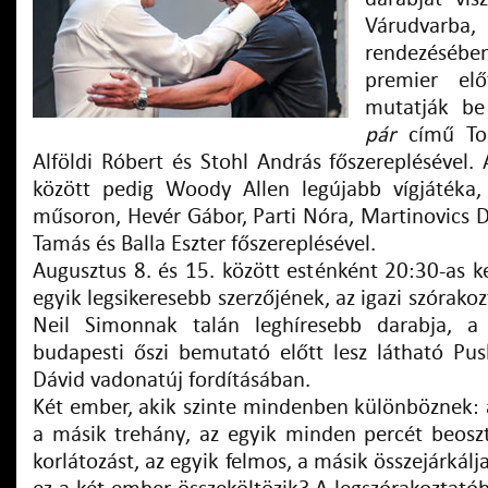
Várudvarb
rendezésébe
premier elő
mutatják b
pár
című Tony
Alföldi Róbert és Stohl András főszereplésével.
között pedig Woody Allen legújabb vígjátéka
műsoron, Hevér Gábor, Parti Nóra, Martinovics 
Tamás és Balla Eszter főszereplésével.
Augusztus 8. és 15. között esténként 20:30-as k
egyik legsikeresebb szerzőjének, az igazi szórako
Neil Simonnak talán leghíresebb darabja, 
budapesti őszi bemutató előtt lesz látható P
Dávid vadonatúj fordításában.
Két ember, akik szinte mindenben különböznek: 
a másik trehány, az egyik minden percét beosz
korlátozást, az egyik felmos, a másik összejárkál