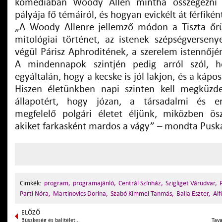
komédiában Woody Allen mintha összegezni 
pályája fő témáiról, és hogyan evickélt át férfikén
„A Woody Allenre jellemző módon a Tiszta őrü
mitológiai történet, az istenek szépségversenye
végül Párisz Aphroditének, a szerelem istennőjé
A mindennapok szintjén pedig arról szól, 
egyáltalán, hogy a kecske is jól lakjon, és a káp
Hiszen életünkben napi szinten kell megküzd
állapotért, hogy józan, a társadalmi és er
megfelelő polgári életet éljünk, miközben ös
akiket farkasként mardos a vágy” – mondta Pus
Cimkék:
program,
programajánló,
Centrál Színház,
Szigliget Várudvar,
Parti Nóra,
Martinovics Dorina,
Szabó Kimmel Tanmás,
Balla Eszter,
Alf
ELŐZŐ
Büszkeség és balítélet...
Tava