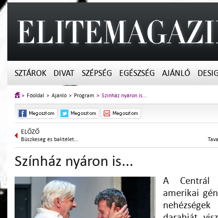
SZTÁROK
DIVAT
SZÉPSÉG
EGÉSZSÉG
AJÁNLÓ
DESI
Főoldal
Ajánló
Program
Színház nyáron is...
ELŐZŐ
Büszkeség és balítélet...
Tava
Színház nyáron is...
A Centrál 
amerikai gén
nehézségek
darabját vis