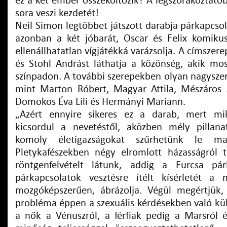
ez a két ember összeköltözik? A legszórakoztatób
sora veszi kezdetét!
Neil Simon legtöbbet játszott darabja párkapcsol
azonban a két jóbarát, Oscar és Felix komiku
ellenállhatatlan vígjátékká varázsolja. A címszer
és Stohl Andrást láthatja a közönség, akik mos
színpadon. A további szerepekben olyan nagyszer
mint Marton Róbert, Magyar Attila, Mészáros 
Domokos Éva Lili és Hermányi Mariann.
„Azért ennyire sikeres ez a darab, mert m
kicsordul a nevetéstől, aközben mély pillana
komoly életigazságokat szűrhetünk le 
Pletykafészekben négy elromlott házasságról 
röntgenfelvételt látunk, addig a Furcsa p
párkapcsolatok vesztésre ítélt kísérletét a
mozgóképszerűen, ábrázolja. Végül megértjük
probléma éppen a szexuális kérdésekben való k
a nők a Vénuszról, a férfiak pedig a Marsról é