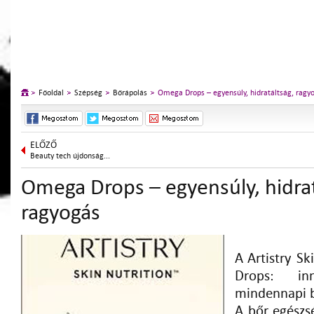
Főoldal
Szépség
Bőrápolás
Omega Drops – egyensúly, hidratáltság, ragy
ELŐZŐ
Beauty tech újdonság...
Omega Drops – egyensúly, hidrat
ragyogás
A Artistry S
Drops: in
mindennapi 
A bőr egészs