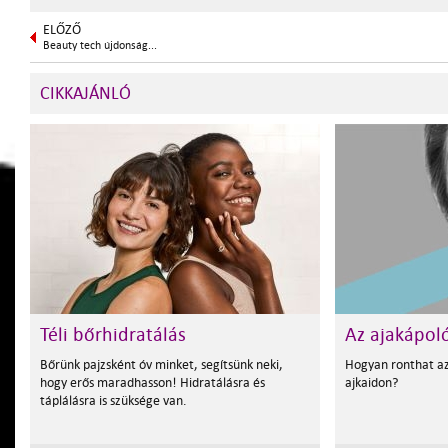
ELŐZŐ
Beauty tech újdonság...
CIKKAJÁNLÓ
Téli bőrhidratálás
Az ajakápol
Bőrünk pajzsként óv minket, segítsünk neki,
Hogyan ronthat az
hogy erős maradhasson! Hidratálásra és
ajkaidon?
táplálásra is szüksége van.