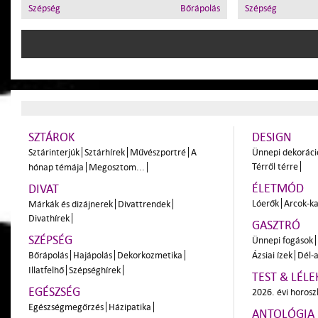
Szépség
Bőrápolás
Szépség
SZTÁROK
DESIGN
Sztárinterjúk
Sztárhírek
Művészportré
A
Ünnepi dekoráci
Térről térre
hónap témája
Megosztom...
ÉLETMÓD
DIVAT
Lóerők
Arcok-ka
Márkák és dizájnerek
Divattrendek
Divathírek
GASZTRÓ
SZÉPSÉG
Ünnepi fogások
Bőrápolás
Hajápolás
Dekorkozmetika
Ázsiai ízek
Dél-a
Illatfelhő
Szépséghírek
TEST & LÉLE
EGÉSZSÉG
2026. évi horos
Egészségmegőrzés
Házipatika
ANTOLÓGIA