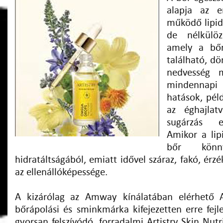
alapja az e
működő lipidg
de nélkülöz
amely a bőr
található, dö
nedvesség 
mindennapi
hatások, pél
az éghajlat
sugárzás e
Amikor a lip
bőr könny
hidratáltságából, emiatt idővel száraz, fakó, érz
az ellenállóképessége.
A kizárólag az Amway kínálatában elérhető
bőrápolási és sminkmárka kifejezetten erre fejl
gyorsan felszívódó, forradalmi Artistry Skin Nu