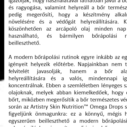
igazolják, hogy használatával láthatóan javul a 
és ragyogása, valamint helyreáll a bőr természe
pedig megerősíti, hogy a készítmény alkal
növelésére és a védőgát helyreállítására. 
köszönhetően az arcápoló olaj minden nap
használható, és bármilyen bőrápolási r
beilleszthető.
A modern bőrápolási rutinok egyre inkább az eg
igényeit helyezik előtérbe. Napjainkban nem 
felvitelét javasolják, hanem a bőr ala
helyreállítására és a valós, mindennapi ig
koncentrálnak. Ebben a szemléletben lényeges sz
olajoknak, melyek abban kiemelkedőek, hogy c
bőrt, miközben megerősítik a bőr természetes véd
során az Artistry Skin Nutrition™ Omega Drops s
figyeljünk önmagunkra: ez a könnyű, mégis 
egyszerűen beilleszthető a modern bőrápolás