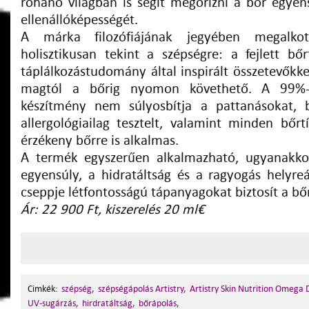
rohanó világban is segít megőrizni a bőr egyens
ellenállóképességét.
A márka filozófiájának jegyében megalk
holisztikusan tekint a szépségre: a fejlett b
táplálkozástudomány által inspirált összetevőkk
magtól a bőrig nyomon követhető. A 99%-
készítmény nem súlyosbítja a pattanásokat, b
allergológiailag tesztelt, valamint minden bőrt
érzékeny bőrre is alkalmas.
A termék egyszerűen alkalmazható, ugyanakkor
egyensúly, a hidratáltság és a ragyogás helyre
cseppje létfontosságú tápanyagokat biztosít a bő
Ár: 22 900 Ft, kiszerelés 20 ml€
Cimkék:
szépség,
szépségápolás Artistry,
Artistry Skin Nutrition Omega 
UV-sugárzás,
hirdratáltság,
bőrápolás,