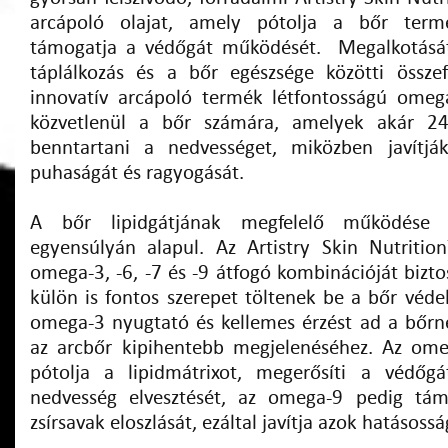
arcápoló olajat, amely pótolja a bőr termés
támogatja a védőgát működését. Megalkotását
táplálkozás és a bőr egészsége közötti összef
innovatív arcápoló termék létfontosságú omega-
közvetlenül a bőr számára, amelyek akár 24
benntartani a nedvességet, miközben javítjá
puhaságát és ragyogását.
A bőr lipidgátjának megfelelő működése a
egyensúlyán alapul. Az Artistry Skin Nutrit
omega-3, -6, -7 és -9 átfogó kombinációját bizto
külön is fontos szerepet töltenek be a bőr véde
omega-3 nyugtató és kellemes érzést ad a bőrnek
az arcbőr kipihentebb megjelenéséhez. Az om
pótolja a lipidmátrixot, megerősíti a védőgá
nedvesség elvesztését, az omega-9 pedig tá
zsírsavak eloszlását, ezáltal javítja azok hatásossá