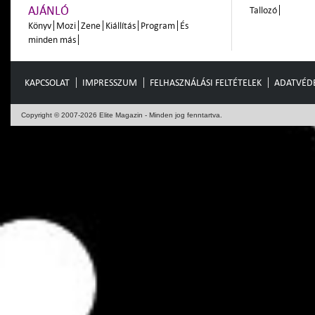
AJÁNLÓ
Tallozó
Könyv
Mozi
Zene
Kiállítás
Program
És
minden más
KAPCSOLAT
IMPRESSZUM
FELHASZNÁLÁSI FELTÉTELEK
ADATVÉD
Copyright © 2007-2026 Elite Magazin - Minden jog fenntartva.