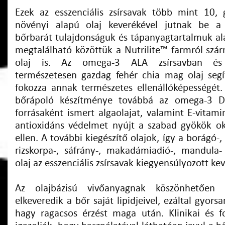
Ezek az esszenciális zsírsavak több mint 10,
növényi alapú olaj keverékével jutnak be a
bőrbarát tulajdonságuk és tápanyagtartalmuk ala
megtalálható közöttük a Nutrilite™ farmról szá
olaj is. Az omega-3 ALA zsírsavban és 
természetesen gazdag fehér chia mag olaj segít
fokozza annak természetes ellenállóképességét. 
bőrápoló készítménye továbbá az omega-3 
forrásaként ismert algaolajat, valamint E-vitami
antioxidáns védelmet nyújt a szabad gyökök oko
ellen. A további kiegészítő olajok, így a borágó-,
rizskorpa-, sáfrány-, makadámiadió-, mandula- 
olaj az esszenciális zsírsavak kiegyensúlyozott kev
Az olajbázisú vivőanyagnak köszönhetőe
elkeveredik a bőr saját lipidjeivel, ezáltal gyor
hagy ragacsos érzést maga után. Klinikai és fo