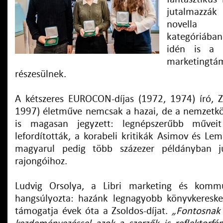
jutalmazzá
novella 
kategóriába
idén is a L
marketingtá
részesülnek.
A kétszeres EUROCON-díjas (1972, 1974) író, 
1997) életműve nemcsak a hazai, de a nemzetköz
is magasan jegyzett: legnépszerűbb műveit
lefordították, a korabeli kritikák Asimov és Le
magyarul pedig több százezer példányban j
rajongóihoz.
Ludvig Orsolya, a Libri marketing és kommu
hangsúlyozta: hazánk legnagyobb könyvkereske
támogatja évek óta a Zsoldos-díjat.
„Fontosnak 