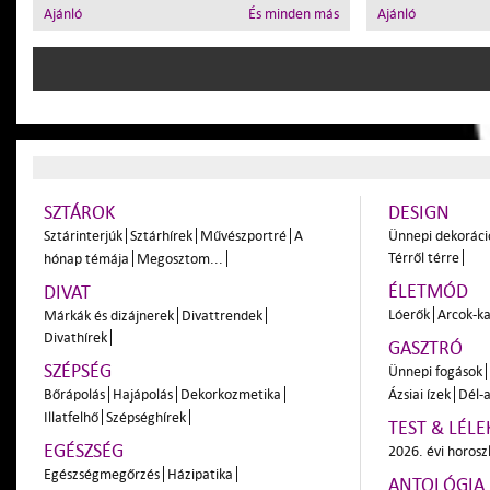
Ajánló
És minden más
Ajánló
SZTÁROK
DESIGN
Sztárinterjúk
Sztárhírek
Művészportré
A
Ünnepi dekoráci
Térről térre
hónap témája
Megosztom...
ÉLETMÓD
DIVAT
Lóerők
Arcok-ka
Márkák és dizájnerek
Divattrendek
Divathírek
GASZTRÓ
SZÉPSÉG
Ünnepi fogások
Bőrápolás
Hajápolás
Dekorkozmetika
Ázsiai ízek
Dél-a
Illatfelhő
Szépséghírek
TEST & LÉLE
EGÉSZSÉG
2026. évi horos
Egészségmegőrzés
Házipatika
ANTOLÓGIA