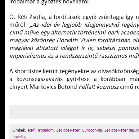
irodalmár a győztes novelláról.
O. Réti Zsófia, a fordítások egyik zsűritagja így 
műről:
„Az idei év legjobb idegennyelvű regén
című műve egy alternatív történelmi dark academ
magyar közönség Horváth Vivien fordításában ol
mágiával átitatott világot ír le, sebészi ponto
imperializmus és a rendszerszintű rasszizmus mű
A shortlistre került regényekre az olvasóközönség
a közönségszavazás győztese a korábban már
elnyert Markovics Botond
Felfalt kozmosz
című re
Cimkék:
sci-fi,
irodalom,
Zsoldos Péter,
Eurocon-díj,
Zsoldos Péter díjLib
novella,