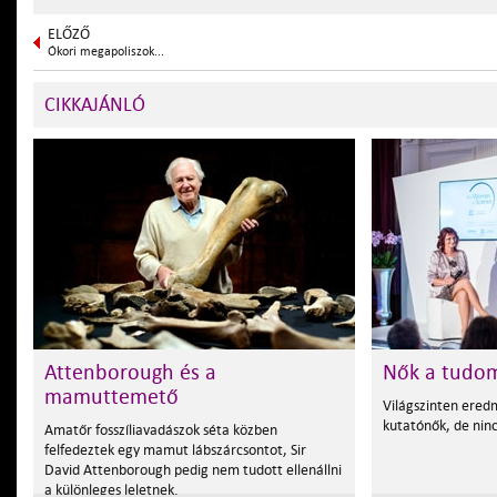
ELŐZŐ
Ókori megapoliszok...
CIKKAJÁNLÓ
Attenborough és a
Nők a tudo
mamuttemető
Világszinten ere
kutatónők, de nin
Amatőr fosszíliavadászok séta közben
felfedeztek egy mamut lábszárcsontot, Sir
David Attenborough pedig nem tudott ellenállni
a különleges leletnek.