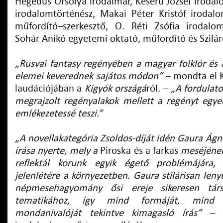
Hegedűs Orsolya irodalmár, Keserű József irodal
irodalomtörténész, Makai Péter Kristóf iroda
műfordító–szerkesztő, O. Réti Zsófia irodalo
Sohár Anikó egyetemi oktató, műfordító és Szilár
„Rusvai fantasy regényében a magyar folklór és
elemei keverednek sajátos módon”
– mondta el K
laudációjában a
Kígyók országá
ról. – „
A fordulato
megrajzolt regényalakok mellett a regényt egye
emlékezetessé teszi.”
„A novellakategória Zsoldos-díját idén Gaura Ág
írása nyerte, mely a
Piroska és a farkas
meséjének 
reflektál korunk egyik égető problémájára,
jelenlétére a környezetben. Gaura stilárisan len
népmesehagyomány ősi ereje sikeresen társ
tematikához, így mind formáját, mind 
mondanivalóját tekintve kimagasló írás”
–