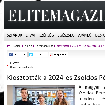
SZTÁROK
DIVAT
SZÉPSÉG
EGÉSZSÉG
AJÁNLÓ
DESI
Főoldal
Ajánló
És minden más
Kiosztották a 2024-es Zsoldos Péter-díjat
ELŐZŐ
Ókori megapoliszok...
Kiosztották a 2024-es Zsoldos Pé
A magyar sci
Zsoldos Péter
minden é
fantasztikus