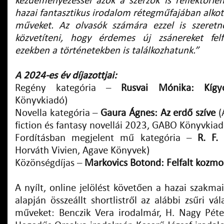
kezdeményezéssel azok a szerzők is reflektorfén
hazai fantasztikus irodalom rétegműfajában alk
műveket. Az olvasók számára ezzel is szeretn
közvetíteni, hogy érdemes új zsánereket felf
ezekben a történetekben is találkozhatunk.”
A 2024-es év díjazottjai:
Regény kategória –
Rusvai Mónika: Kíg
Könyvkiadó)
Novella kategória –
Gaura Ágnes: Az erdő szíve
(
fiction és fantasy novellái 2023, GABO Könyvkiad
Fordításban megjelent mű kategória –
R. F.
Horváth Vivien, Agave Könyvek)
Közönségdíjas –
Markovics Botond: Felfalt kozm
A nyílt, online jelölést követően a hazai szakma
alapján összeállt shortlistről az alábbi zsűri vál
műveket: Benczik Vera irodalmár, H. Nagy Péte