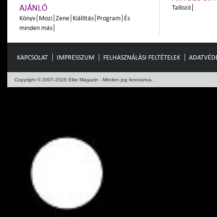
AJÁNLÓ
Tallozó
Könyv
Mozi
Zene
Kiállítás
Program
És
minden más
KAPCSOLAT
IMPRESSZUM
FELHASZNÁLÁSI FELTÉTELEK
ADATVÉD
Copyright © 2007-2026 Elite Magazin - Minden jog fenntartva.