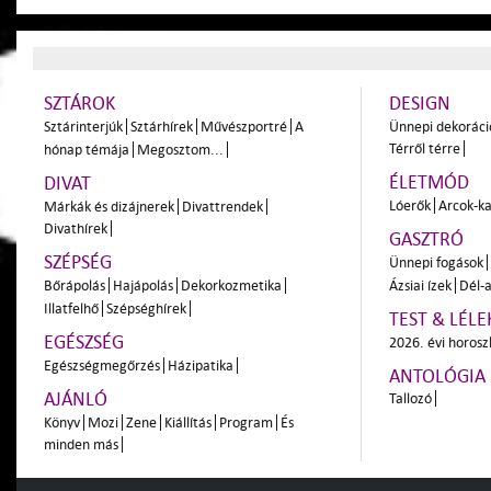
SZTÁROK
DESIGN
Sztárinterjúk
Sztárhírek
Művészportré
A
Ünnepi dekoráci
Térről térre
hónap témája
Megosztom...
ÉLETMÓD
DIVAT
Lóerők
Arcok-ka
Márkák és dizájnerek
Divattrendek
Divathírek
GASZTRÓ
SZÉPSÉG
Ünnepi fogások
Bőrápolás
Hajápolás
Dekorkozmetika
Ázsiai ízek
Dél-a
Illatfelhő
Szépséghírek
TEST & LÉLE
EGÉSZSÉG
2026. évi horos
Egészségmegőrzés
Házipatika
ANTOLÓGIA
AJÁNLÓ
Tallozó
Könyv
Mozi
Zene
Kiállítás
Program
És
minden más