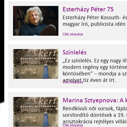
Esterházy Péter 75
Esterházy Péter K
ossuth- és
magyar író, publicista
idén
Cikk olvasása
Színlelés
„Ez színlelés. Ez egy nagy il
modern regény egy történe
köntösében” – mondja a sz
amelyet tíz éven át írt.
Cikk olvasása
Marina Sztyepnova: A 
Rendkívüli női sorsok, fáj
sorsfordító döntések a 19. 
arisztokrácia rejtélyes villá
Cikk olvasása