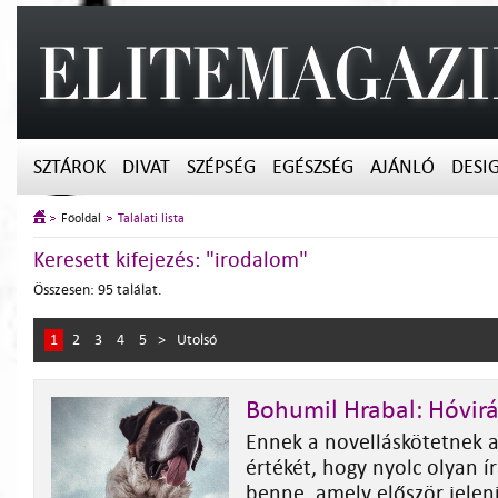
SZTÁROK
DIVAT
SZÉPSÉG
EGÉSZSÉG
AJÁNLÓ
DESI
Főoldal
Találati lista
Keresett kifejezés: "irodalom"
Összesen: 95 találat.
1
2
3
4
5
>
Utolsó
Bohumil Hrabal: Hóvi
Ennek a novelláskötetnek a
értékét, hogy nyolc olyan í
benne, amely először jele