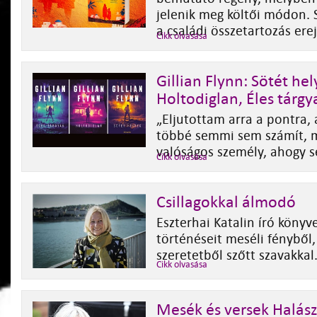
jelenik meg költői módon. S
a családi összetartozás erej
Cikk olvasása
Gillian Flynn: Sötét hel
Holtodiglan, Éles tárgy
„Eljutottam arra a pontra, 
többé semmi sem számít, 
valóságos személy, ahogy s
Cikk olvasása
Csillagokkal álmodó
Eszterhai Katalin író könyv
történéseit meséli fényből, 
szeretetből szőtt szavakkal
Cikk olvasása
Mesék és versek Halász