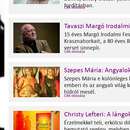
fordításban.
Cikk olvasása
Tavaszi Margó Irodalmi
15 éves Margó Irodalmi Fes
Krasznahorkait, a 80 éves 
verset ünnepli.
Cikk olvasása
Szepes Mária: Angyalo
Szepes Mária e különleges
emberi és az angyali világ k
hídról mesél.
Cikk olvasása
Christy Lefteri: A lángo
Érzelmekkel teli, erkölcsi 
bemutató regény, melyben 