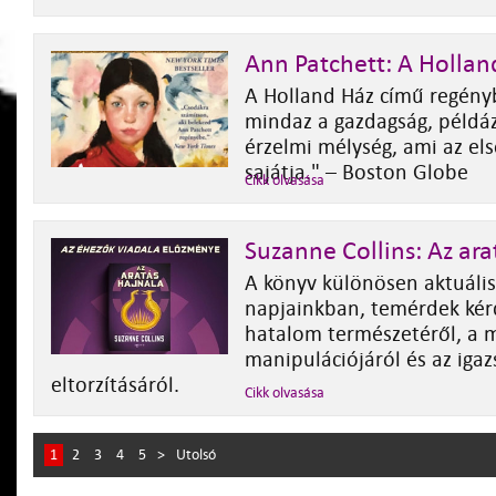
Ann Patchett: A Hollan
A Holland Ház című regén
mindaz a gazdagság, példá
érzelmi mélység, ami az el
sajátja." – Boston Globe
Cikk olvasása
Suzanne Collins: Az ara
A könyv különösen aktuáli
napjainkban, temérdek kérd
hatalom természetéről, a 
manipulációjáról és az igaz
eltorzításáról.
Cikk olvasása
1
2
3
4
5
>
Utolsó