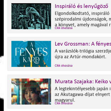
Inspiráló és lenyűgöző
Elgondolkodtató, inspiráló
szépirodalmi újdonságok, 
a könyvet, amely magával r
Cikk olvasása
Lev Grossman: A fényes
A varázslók-trilógia szerzőj
újra az Artúr-mondakört.
Cikk olvasása
Murata Szajaka: Keiko 
A legtekintélyesebb japán 
az Akutagawa-díjat elnyert 
magyarul.
Cikk olvasása