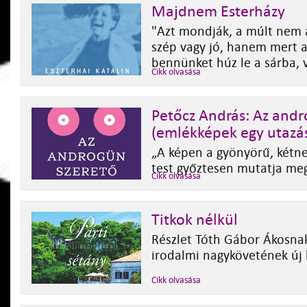
Majdnem Esterházy
"Azt mondják, a múlt nem a
szép vagy jó, hanem mert 
bennünket húz le a sárba, v
Cikk olvasása
Petőcz András: Az andr
(emlékképek egy utazá
„A képen a gyönyörű, kétn
test győztesen mutatja me
Cikk olvasása
Titkok nélkül
Részlet Tóth Gábor Ákosnak
irodalmi nagykövetének új
Cikk olvasása