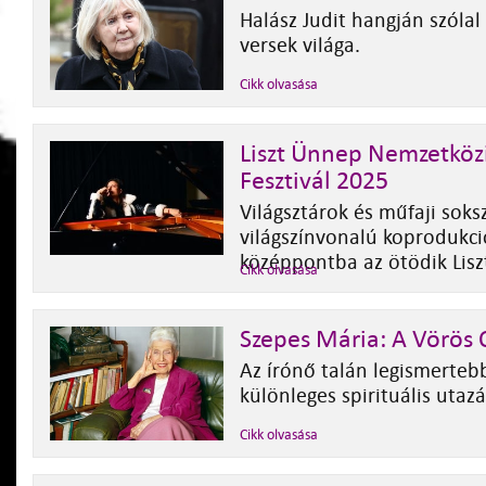
Halász Judit hangján szóla
versek világa.
Cikk olvasása
Liszt Ünnep Nemzetközi
Fesztivál 2025
Világsztárok és műfaji soks
világszínvonalú koprodukci
középpontba az ötödik Lis
Cikk olvasása
Szepes Mária: A Vörös 
Az írónő talán legismerteb
különleges spirituális utazá
Cikk olvasása