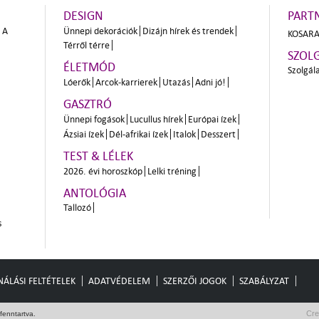
DESIGN
PART
A
Ünnepi dekorációk
Dizájn hírek és trendek
KOSARA
Térről térre
SZOL
ÉLETMÓD
Szolgál
Lóerők
Arcok-karrierek
Utazás
Adni jó!
GASZTRÓ
Ünnepi fogások
Lucullus hírek
Európai ízek
Ázsiai ízek
Dél-afrikai ízek
Italok
Desszert
TEST & LÉLEK
2026. évi horoszkóp
Lelki tréning
ANTOLÓGIA
Tallozó
s
ÁLÁSI FELTÉTELEK
ADATVÉDELEM
SZERZŐI JOGOK
SZABÁLYZAT
Cre
fenntartva.