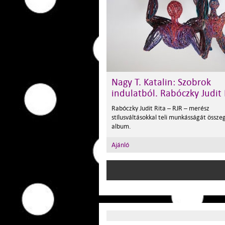
Nagy T. Katalin: Szobrok
indulatból. Rabóczky Judit 
Rabóczky Judit Rita – RJR – merész
stílusváltásokkal teli munkásságát össze
album.
Ajánló