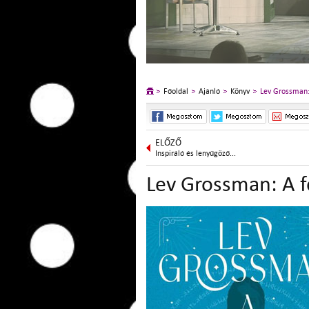
Főoldal
Ajánló
Könyv
Lev Grossman:
ELŐZŐ
Inspiráló és lenyűgöző...
Lev Grossman: A f