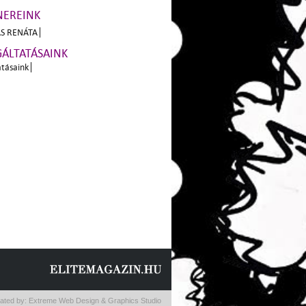
NEREINK
S RENÁTA
GÁLTATÁSAINK
atásaink
ated by:
Extreme Web Design & Graphics Studio