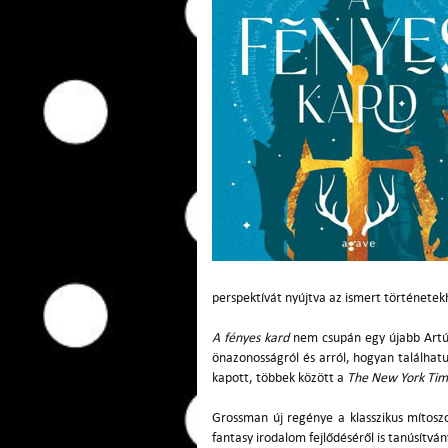
perspektívát nyújtva az ismert történetek
A fényes kard
nem csupán egy újabb Artúr
önazonosságról és arról, hogyan találhat
kapott, többek között a
The New York Tim
Grossman új regénye a klasszikus mítoszo
fantasy irodalom fejlődéséről is tanúsítvány