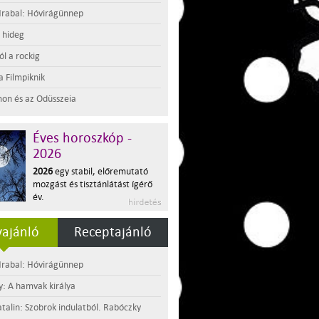
rabal: Hóvirágünnep
t hideg
l a rockig
a Filmpiknik
on és az Odüsszeia
Éves horoszkóp -
2026
2026
egy stabil, előremutató
mozgást és tisztánlátást ígérő
év.
ajánló
Receptajánló
rabal: Hóvirágünnep
y: A hamvak királya
atalin: Szobrok indulatból. Rabóczky