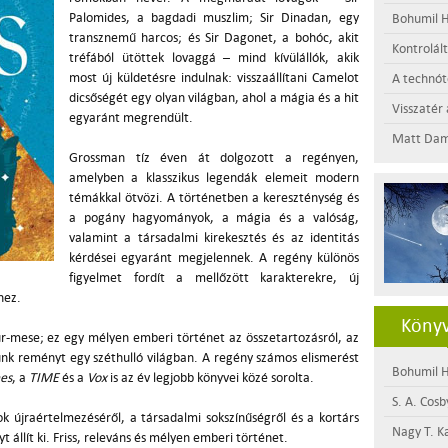
Palomides, a bagdadi muszlim; Sir Dinadan, egy
Bohumil H
transznemű harcos; és Sir Dagonet, a bohóc, akit
Kontrolál
tréfából ütöttek lovaggá – mind kívülállók, akik
most új küldetésre indulnak: visszaállítani Camelot
A technótó
dicsőségét egy olyan világban, ahol a mágia és a hit
Visszatér 
egyaránt megrendült.
Matt Dam
Grossman tíz éven át dolgozott a regényen,
amelyben a klasszikus legendák elemeit modern
témákkal ötvözi. A történetben a kereszténység és
a pogány hagyományok, a mágia és a valóság,
valamint a társadalmi kirekesztés és az identitás
kérdései egyaránt megjelennek. A regény különös
figyelmet fordít a mellőzött karakterekre, új
hez.
Könyv
-mese; ez egy mélyen emberi történet az összetartozásról, az
unk reményt egy széthulló világban. A regény számos elismerést
Bohumil H
es
, a
TIME
és a
Vox
is az év legjobb könyvei közé sorolta.
S. A. Cosb
k újraértelmezéséről, a társadalmi sokszínűségről és a kortárs
Nagy T. K
t állít ki. Friss, releváns és mélyen emberi történet.