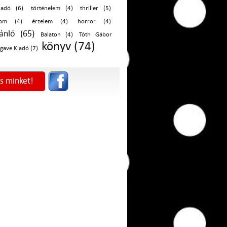
iadó (6)
történelem (4)
thriller (5)
lom (4)
érzelem (4)
horror (4)
ánló (65)
Balaton (4)
Tóth Gábor
könyv (74)
gave Kiadó (7)
s minket!