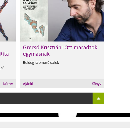
Grecsó Krisztián: Ott maradtok
Rita
egymásnak
Boldog-szomorú dalok
gző
Könyv
Ajánló
Könyv