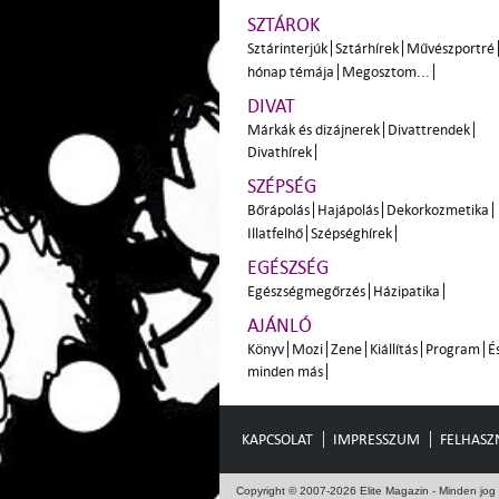
SZTÁROK
Sztárinterjúk
Sztárhírek
Művészportré
hónap témája
Megosztom...
DIVAT
Márkák és dizájnerek
Divattrendek
Divathírek
SZÉPSÉG
Bőrápolás
Hajápolás
Dekorkozmetika
Illatfelhő
Szépséghírek
EGÉSZSÉG
Egészségmegőrzés
Házipatika
AJÁNLÓ
Könyv
Mozi
Zene
Kiállítás
Program
É
minden más
KAPCSOLAT
IMPRESSZUM
FELHASZN
Copyright © 2007-2026 Elite Magazin - Minden jog 