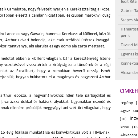
Judit Rita
ezik Camelotba, hogy felvételt nyerjen a Kerekasztal tagjai közé,
Gabriel Ta
 korábban elesett a camlanni csatában, és csupán maroknyi lovag
Szepes Má
Hamarosan 
nt Lancelot vagy Gawain, hanem a Kerekasztal különcei, köztük
per is
t, Arthur udvari bolondja, akit csak tréfából ütöttek lovaggá.
Tavaszi M
kori tanítványa, aki elárulta és egy domb alá zárta mesterét.
Egymás ka
amelotot ebben a kibillent világban: bár a kereszténység Istene
Konnektor
 vezetésével visszatértek a királyságba a tündérek és a régi
atniuk az Excaliburt, hogy a romokban heverő ország ismét
Alexander
ejteniük, hogyan bukhatott el a magányos és nagyszerű Arthur
CIMKEF
 arthuri eposza, a hagyományokhoz hűen tele párbajokkal és
al, varázskardokkal és halászkirályokkal. Ugyanakkor esendő és
regény (
 annak ellenére próbálják meggyógyítani széttört világukat, hogy
Agave Kö
ir
(16)
krimi (16
 15 évig főállású munkatársa és könyvkritikusa volt a TIME-nak,
Alexandra 