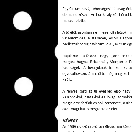
Egy Collum nevű, tehetséges ifjú lovag érk
de már elkésett: Arthur király két héttel
maradt életben.
A túlélők azonban nem legendás hősök, mi
Sir Palomides, a szaracén, és Sir Dagone
Mellettük pedig csak Nimue áll, Merlin egy
Rájuk hárul a feladat, hogy újjáépítsék C
magára hagyta Britanniát, Morgan le Fay
istenségek. A lovagoknak fel kell kut
egyesülhessen, ám előtte még meg kell f
király.
A fényes kard az új évezred első nagy
kalandokkal, csatákkal és lovagi tornákk
mégis erős férfiak és nők története, akik
őket magukat is megtörte az élet.
NÉVJEGY
Az 1969-es születésű
Lev Grossman
közel