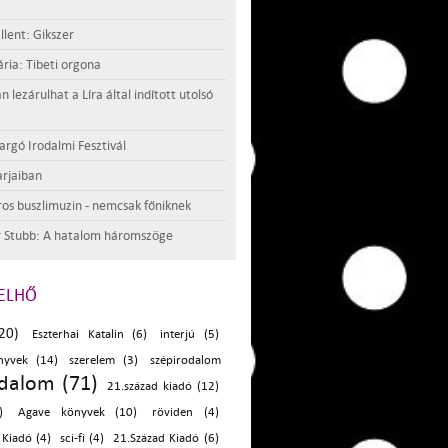
llent: Gikszer
ria: Tibeti orgona
lezárulhat a Líra által indított utolsó
argó Irodalmi Fesztivál
rjaiban
os buszlimuzin - nemcsak főniknek
 Stubb: A hatalom háromszöge
ELHŐ
20)
Eszterhai Katalin (6)
interjú (5)
nyvek (14)
szerelem (3)
szépirodalom
odalom (71)
21.század kiadó (12)
)
Agave könyvek (10)
röviden (4)
Kiadó (4)
sci-fi (4)
21.Század Kiadó (6)