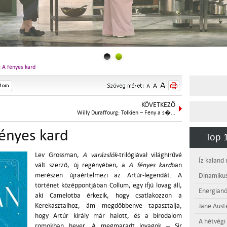
 A fényes kard
KÖVETKEZŐ
Willy Duraffourg: Tolkien – Fény a s�...
ényes kard
Top 1
Lev Grossman,
A varázslók
-trilógiával világhírűvé
Íz kaland
vált szerző, új regényében, a
A fényes
kard
ban
merészen újraértelmezi az Artúr-legendát. A
Dinamikus
történet középpontjában Collum, egy ifjú lovag áll,
Energianö
aki Camelotba érkezik, hogy csatlakozzon a
Kerekasztalhoz, ám megdöbbenve tapasztalja,
Jane Aust
hogy Artúr király már halott, és a birodalom
A hétvégi
romokban hever. A megmaradt lovagok – Sir