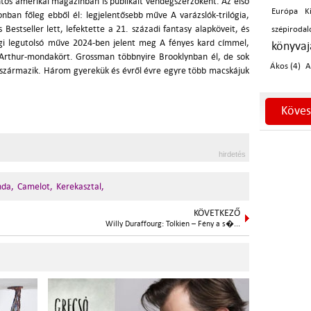
entős amerikai magazinban is publikált vendégszerzőként. Az első
Európa K
nban főleg ebből él: legjelentősebb műve A varázslók-trilógia,
estseller lett, lefektette a 21. századi fantasy alapköveit, és
szépiroda
igi legutolsó műve 2024-ben jelent meg A fényes kard címmel,
könyvaj
Arthur-mondakört. Grossman többnyire Brooklynban él, de sok
Ákos (4)
A
e származik. Három gyerekük és évről évre egyre több macskájuk
Köves
hirdetés
nda,
Camelot,
Kerekasztal,
KÖVETKEZŐ
Willy Duraffourg: Tolkien – Fény a s�...