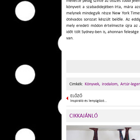
mellette pedig szinte az összes többi jel
könyveit a szabadidejében írta, mára azo
melynek mindegyik része New York Times B
ötévados sorozat készült belőle. Az edd
mely eredeti módon értelmezte újra az 
időt tölt Sydney-ben is, ahonnan feleség
van.
Cimkék:
Könyvek,
irodalom,
Artúr-lege
ELŐZŐ
Inspiráló és lenyűgöző...
CIKKAJÁNLÓ