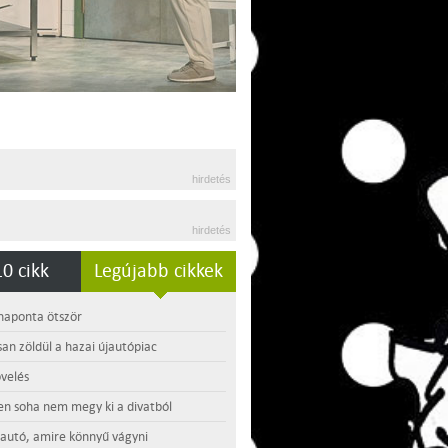
hirdetés
hirdetés
0 cikk
Legújabb cikkek
 naponta ötször
an zöldül a hazai újautópiac
velés
en soha nem megy ki a divatból
 autó, amire könnyű vágyni