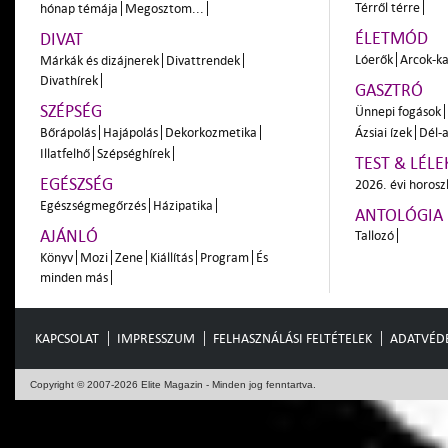
Térről térre
hónap témája
Megosztom...
ÉLETMÓD
DIVAT
Lóerők
Arcok-ka
Márkák és dizájnerek
Divattrendek
Divathírek
GASZTRÓ
SZÉPSÉG
Ünnepi fogások
Bőrápolás
Hajápolás
Dekorkozmetika
Ázsiai ízek
Dél-a
Illatfelhő
Szépséghírek
TEST & LÉLE
EGÉSZSÉG
2026. évi horos
Egészségmegőrzés
Házipatika
ANTOLÓGIA
AJÁNLÓ
Tallozó
Könyv
Mozi
Zene
Kiállítás
Program
És
minden más
KAPCSOLAT
IMPRESSZUM
FELHASZNÁLÁSI FELTÉTELEK
ADATVÉD
Copyright © 2007-2026 Elite Magazin - Minden jog fenntartva.