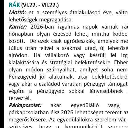
RÁK
(VI.22. - VII.22.)
Mottó:
ez a személyes átalakulásod éve, vált
lehetőségek megragadása.
Karrier:
2026-ban izgalmas napok várnak r
hónapban olyan érzésed lehet, mintha ködben
között. De ezek csak ugródeszkák, amelyek me
Július után felível a szakmai utad, új lehető
ajtódon. Ha vállalkozó vagy készülj fel iz
kialakítására és stratégiai befektetésekre. Ebb
olyan módon szárnyalhat, amilyet soha nem 
Pénzügyeid jól alakulnak, akár befektetésekrő
vagy akár a családod váratlan pénzügyi támogatá
végére a pénzügyeid sokkal fényesebbnek 
terveztél.
Párkapcsolat:
akár egyedülálló vagy, ak
párkapcsolatban élsz 2026 lehetőséget teremt az
megerősítésére. Az egyedülállókra szerelem vár,
szükséges, hogy a kommunikációt szuperer