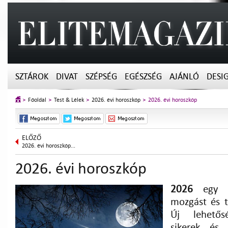
SZTÁROK
DIVAT
SZÉPSÉG
EGÉSZSÉG
AJÁNLÓ
DESI
Főoldal
Test & Lélek
2026. évi horoszkóp
2026. évi horoszkóp
ELŐZŐ
2026. évi horoszkóp...
2026. évi horoszkóp
2026
egy st
mozgást és ti
Új lehetős
sikerek és 