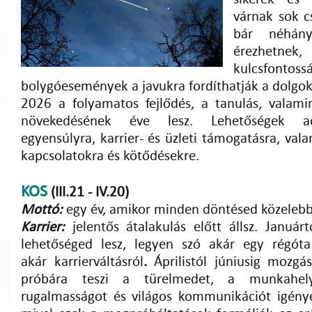
várnak sok cs
bár néhány
érezhet
kulcsfontoss
bolygóesemények a javukra fordíthatják a dolgok
2026 a folyamatos fejlődés, a tanulás, valamin
növekedésének éve lesz. Lehetőségek a
egyensúlyra, karrier- és üzleti támogatásra, vala
kapcsolatokra és kötődésekre.
KOS
(III.21 - IV.20)
Mottó:
egy év, amikor minden döntésed közelebb v
Karrier:
jelentős átalakulás előtt állsz. Január
lehetőséged lesz, legyen szó akár egy régóta 
akár
karrierváltásról
.
Áprilistól júniusig mozgás
próbára teszi a türelmedet, a munkahely
rugalmasságot és világos kommunikációt igény