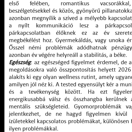
első felében, romantikus vacsorákkal,
beszélgetésekkel és közös, gyönyörű pillanatokka
azonban megnyílik a szíved a mélyebb kapcsolato
a nyílt kommunikáció lesz a párkapcsol
párkapcsolatban élőknek ez az év szerete
megbékélést hoz. Gyermekáldás, vagy unoka érk
Ősszel némi problémák adódhatnak pénzügye
azonban év végére helyreáll a stabilitás, a béke.
Egészség
: az egészséged figyelmet érdemel, de 
megoldásokra való összpontosítás helyett 2026
alakíts ki egy olyan wellness rutint, amely ugyano
amilyen jól néz ki. A tested egyensúlyt kér a mun
és a tevékenység között. Ha ezt figyele
energikusabbá válsz és összhangba kerülnek a
mentális szükségleteid. Gyomorproblémák va
jelentkezhet, de ne hagyd figyelmen kívül 
ízületekkel kapcsolatos problémákat, különösen 
ilyen problémákkal.