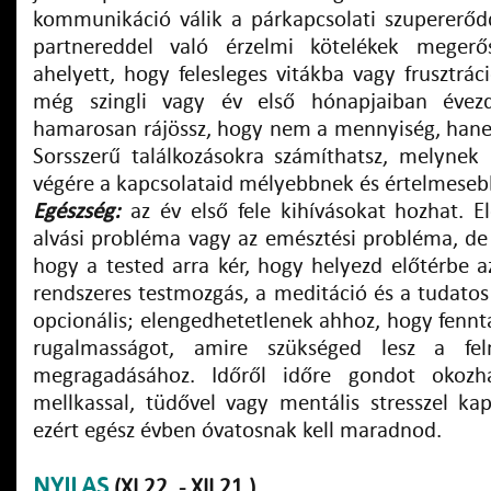
kommunikáció válik a párkapcsolati szupererőd
partnereddel való érzelmi kötelékek megerősí
ahelyett, hogy felesleges vitákba vagy frusztrá
még szingli vagy év első hónapjaiban évezd
hamarosan rájössz, hogy nem a mennyiség, han
Sorsszerű találkozásokra számíthatsz, melynek
végére a kapcsolataid mélyebbnek és értelmeseb
Egészség:
az év első fele kihívásokat hozhat. El
alvási probléma vagy az emésztési probléma, de 
hogy a tested arra kér, hogy helyezd előtérbe 
rendszeres testmozgás, a meditáció és a tudato
opcionális; elengedhetetlenek ahhoz, hogy fennta
rugalmasságot, amire szükséged lesz a fel
megragadásához. Időről időre gondot okozh
mellkassal, tüdővel vagy mentális stresszel ka
ezért egész évben óvatosnak kell maradnod.
NYILAS
(XI.22. - XII.21.)