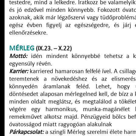
testedre, mind a lelkedre. Iratkozz be valamelyi
és jó edzővel minden könnyebb. Fokozott óvato
azoknak, akik már légzőszervi vagy tüdőproblémá
egész évben figyelj az egészségedre, és járj 
ellenőrzésekre.
MÉRLEG
(IX.23. – X.22)
Mottó:
idén mindent könnyebbé tehetsz a k
egyensúly révén.
Karrier:
karriered hamarosan felfelé ível. A csillago
teremtenek a növekedéshez és az elismerés
könnyedén áramlanak feléd. Lehet, hogy
döntésedet alaposan mérlegelned kell, de bízz a
minden oldalt meglátsz, és megtalálod a tökéle
végére egy harmonikus, munka-magánélet k
remekművet alkotsz majd. Pénzügyeid bölcs befe
óvatosságod miatt ragyogóan alakulnak
Párkapcsolat:
a szingli Mérleg szerelmi élete har