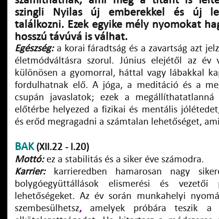
szingli Nyilas új emberekkel és új le
találkozni. Ezek egyike mély nyomokat ha
hosszú távúvá is válhat.
Egészség:
a korai fáradtság és a zavartság azt jel
életmódváltásra szorul. Június elejétől az év 
különösen a gyomorral, háttal vagy lábakkal k
fordulhatnak elő. A jóga, a meditáció és a m
csupán javaslatok; ezek a megállíthatatlanná
előtérbe helyezed a fizikai és mentális jólétedet
és erőd megragadni a számtalan lehetőséget, ami
BAK
(XII.22 - I.20)
Mottó:
ez a stabilitás és a siker éve számodra.
Karrier:
karrieredben hamarosan nagy sikere
bolygóegyüttállások elismerési és vezetői 
lehetőségeket. Az év során munkahelyi nyomás
szembesülhetsz
,
amelyek próbára teszik a 