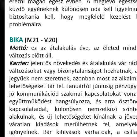
érezni magad egész évben. A meglévő egészs
küzdő egyéneknek különösen oda kell figyelniük
biztosítania kell, hogy megfelelő kezelést 
problémáira.
BIKA
(IV.21 - V.20)
Mottó:
ez az átalakulás éve, az életed minde
változás előtt áll.
Karrier:
jelentős növekedés és átalakulás vár rád.
változásokat vagy bizonytalanságot hozhatnak, a
jegyűek nem szeretnek, azonban most az alkal
lehetőségeket tár fel. Januártól júniusig pénzügyi
jó kommunikációd szakmai kapcsolatokat vonz 
együttműködést hangsúlyozza, és arra ösztön
kapcsolataidat, különösen nemzetközi szint
alakulnak, és új lehetőségeket kínálnak a jöved
váratlan kiadások merülhetnek fel, amelye
igényelnek. Bár kihívások várhatóak, a csill