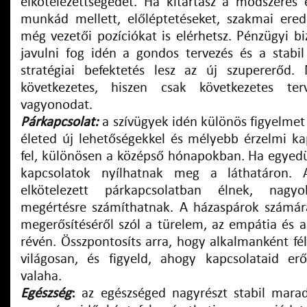
elkötelezettségedet. Ha kitartasz a módszeres
munkád mellett, előléptetéseket, szakmai ere
még vezetői pozíciókat is elérhetsz. Pénzügyi b
javulni fog idén a gondos tervezés és a stabi
stratégiai befektetés lesz az új szupererőd.
következetes, hiszen csak következetes ter
vagyonodat.
Párkapcsolat:
a szívügyek idén különös figyelmet
életed új lehetőségekkel és mélyebb érzelmi kap
fel, különösen a középső hónapokban. Ha egyedül
kapcsolatok nyílhatnak meg a láthatáron. 
elkötelezett párkapcsolatban élnek, nagy
megértésre számíthatnak. A házaspárok számár
megerősítéséről szól a türelem, az empátia és 
révén. Összpontosíts arra, hogy alkalmanként fé
világosan, és figyeld, ahogy kapcsolataid er
valaha.
Egészség
:
az egészséged nagyrészt stabil mar