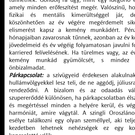
tűnhetnek. Gondolj rá úgy, mint egy idegőrlő é
amely minden erőfeszítést megér. Valószínű, h
fizikai és mentális kimerültséggel jár, 
köszönhetően az év végére megérdemelt sike
elismerést kapsz a kemény munkádért. Pén
hónapjaiban zavarosnak tűnnek, azonban az év 
jövedelmeid és év végéig folyamatosan javulni 
karriered felívelésének. Ha türelmes vagy, az é
kemény munkád gyümölcsét, s mindez t
önbizalmadat.
Párkapcsolat:
a szívügyeid érdekesen alakulnak
hullámvölgyekkel lesz teli, de ne aggódj, július
rendeződni. A bizalom és az odaadás váli
szupererőddé különösen, ha párkapcsolatban élsz
és megértéssel minden a helyére kerül, és vé
harmóniát, amire vágytál. A szingli Oroszlán
esélye találkozni egy olyan személlyel, aki telj
kezdetben lehetnek nehézségek ez egy ko