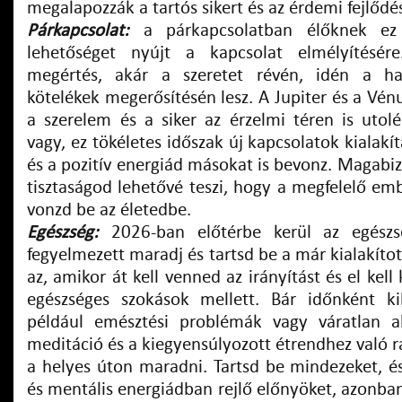
megalapozzák a tartós sikert és az érdemi fejlődés
Párkapcsolat:
a párkapcsolatban élőknek e
lehetőséget nyújt a kapcsolat elmélyítésé
megértés, akár a szeretet révén, idén a h
kötelékek megerősítésén lesz. A Jupiter és a Vén
a szerelem és a siker az érzelmi téren is utolé
vagy, ez tökéletes időszak új kapcsolatok kialakí
és a pozitív energiád másokat is bevonz. Magabi
tisztaságod lehetővé teszi,
hogy a megfelelő emb
vonzd be az életedbe.
Egészség:
2026-ban előtérbe kerül az egészs
fegyelmezett maradj és tartsd be a már kialakított
az, amikor át kell venned az irányítást és el kel
egészséges szokások mellett. Bár időnként ki
például emésztési problémák vagy váratlan a
meditáció és a kiegyensúlyozott étrendhez való 
a helyes úton maradni. Tartsd be mindezeket, és 
és mentális energiádban rejlő előnyöket, azonba