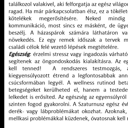
találkozol valakivel, aki felforgatja az egész vilá
ragad. Ha már párkapcsolatban élsz, ez a tökélet
kötelékek megerősítésére. Neked mindi
kommunikáció, most sincs ez másként, de ügyel
beszélj. A házaspárok számára láthatáron va
növekedés. Ez egy remek időszak a tervek m
családi célok felé vezető lépések megtételére.
Egészség
: érzelmi stressz vagy ingadozás várható
segítenek az öngondoskodás kialakításra. Az 
kell tenned! A rendszeres testmozgás,
kiegyensúlyozott étrend a legfontosabbak an
csúcsformában legyél. A wellness rutinod bet
betegségeket kerülheted el, hanem a tested
lelkedet is erősíted. Az egészség az egyensúlyról
szinten fogod gyakorolni. A Szaturnusz egész év
derék- vagy lábproblémákat okozhat. Azoknak,
mellkasi problémákkal küzdenek, óvatosnak kell