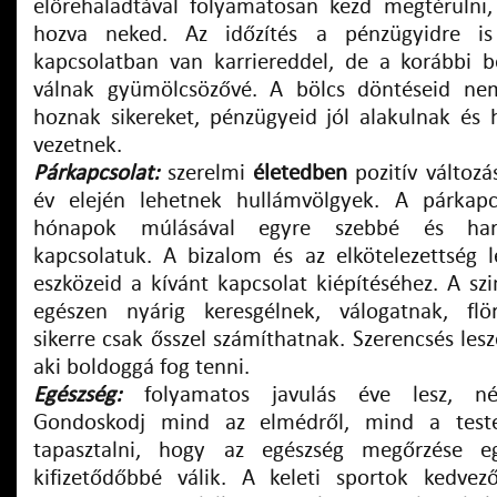
előrehaladtával folyamatosan kezd megtérülni, 
hozva neked. Az időzítés a pénzügyidre is 
kapcsolatban van karriereddel, de a korábbi b
válnak gyümölcsözővé. A bölcs döntéseid ne
hoznak sikereket, pénzügyeid jól alakulnak és h
vezetnek.
Párkapcsolat:
szerelmi
életedben
pozitív változá
év elején lehetnek hullámvölgyek. A párkap
hónapok múlásával egyre szebbé és har
kapcsolatuk. A bizalom és az elkötelezettség 
eszközeid a kívánt kapcsolat kiépítéséhez. A sz
egészen nyárig keresgélnek, válogatnak, flö
sikerre csak ősszel számíthatnak. Szerencsés lesze
aki boldoggá fog tenni.
Egészség:
folyamatos javulás éve lesz, ném
Gondoskodj mind az elmédről, mind a teste
tapasztalni, hogy az egészség megőrzése 
kifizetődőbbé válik. A keleti sportok kedv