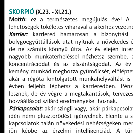
SKORPIÓ
(X.23. - XI.21.)
Mottó:
ez a természetes megújulás éve! A b
lehetőségek tökéletes viharával a sikerhez vezetn
Karrier:
karriered hamarosan a bizonyítási 
bolygóegyüttállások utat nyitnak a növekedés és
de ne számíts könnyű útra. Az év elején inte
nagyobb munkaterheléssel nézhetsz szembe, 
koncentrációdat és az elszántságodat. Az é
kemény munkád meghozza gyümölcsét, előlépteté
akár a régóta fontolgatott munkahelyváltást i
évben feljebb léphetsz a karrieredben. Pénz
lesznek, de év végre a megtakarítások, tervezés
hozzáállásod szilárd eredményeket hoznak.
Párkapcsolat:
akár szingli vagy, akár párkapcsola
idén némi plusztörődést igényelnek. Eleinte a s
kapcsolatok talán növekedési nehézségeken menn
jön képbe az érzelmi intelligenciád. A tü