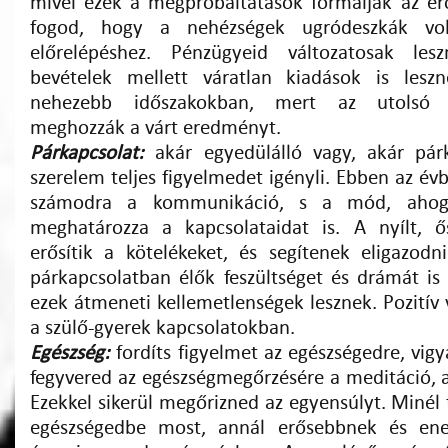
mivel ezek a megpróbáltatások formálják az erő
fogod, hogy a nehézségek ugródeszkák vol
előrelépéshez. Pénzügyeid változatosak les
bevételek mellett váratlan kiadások is leszn
nehezebb időszakokban, mert az utolsó 
meghozzák a várt eredményt.
Párkapcsolat:
akár egyedülálló vagy, akár párk
szerelem teljes figyelmedet igényli. Ebben az é
számodra a kommunikáció, s a mód, ahogy
meghatározza a kapcsolataidat is. A nyílt, ő
erősítik a kötelékeket, és segítenek eligazod
párkapcsolatban élők feszültséget és drámát is
ezek átmeneti kellemetlenségek lesznek. Pozitív
a szülő-gyerek kapcsolatokban.
Egészség:
fordíts figyelmet az egészségedre, vigyá
fegyvered az egészségmegőrzésére a meditáció, a
Ezekkel sikerül megőrizned az egyensúlyt. Minél 
egészségedbe most, annál erősebbnek és ene