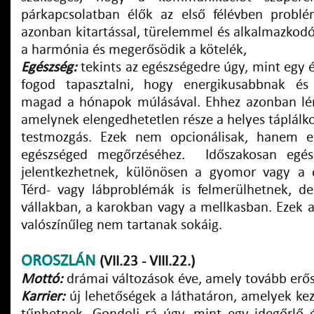
párkapcsolatban élők az első félévben problé
azonban kitartással, türelemmel és alkalmazkodó
a harmónia és megerősödik a kötelék,
Egészség:
tekints az egészségedre úgy, mint egy ér
fogod tapasztalni, hogy energikusabbnak és
magad a hónapok múlásával. Ehhez azonban lény
amelynek elengedhetetlen része a helyes táplálko
testmozgás. Ezek nem opcionálisak, hanem e
egészséged megőrzéséhez. Időszakosan egés
jelentkezhetnek, különösen a gyomor vagy a d
Térd- vagy lábproblémák is felmerülhetnek, d
vállakban, a karokban vagy a mellkasban. Ezek
valószínűleg nem tartanak sokáig.
OROSZLÁN
(VII.23 - VIII.22.)
Mottó:
drámai változások éve, amely tovább erős
Karrier:
új lehetőségek a láthatáron, amelyek ke