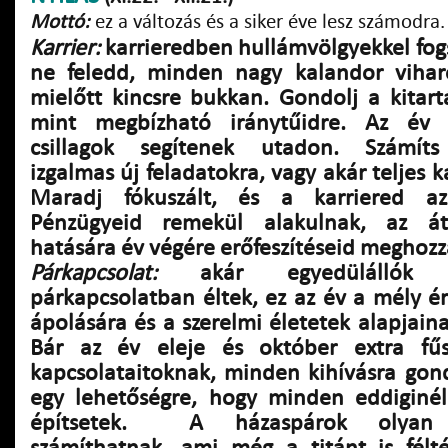
Mottó:
ez a változás és a siker éve lesz számodra.
Karrier:
karrieredben hullámvölgyekkel fog
ne feledd, minden nagy kalandor vihar
mielőtt kincsre bukkan. Gondolj a kitart
mint megbízható iránytűidre. Az év 
csillagok segítenek utadon. Számíts 
izgalmas új feladatokra, vagy akár teljes ka
Maradj fókuszált, és a karriered az
Pénzügyeid remekül alakulnak, az át
hatására év végére erőfeszítéseid meghoz
Párkapcsolat:
akár egyedülállók v
párkapcsolatban éltek, ez az év a mély é
ápolására és a szerelmi életetek alapjain
Bár az év eleje és október extra fű
kapcsolataitoknak, minden kihívásra gond
egy lehetőségre, hogy minden eddiginé
építsetek. A házaspárok olyan kö
számíthatnak, ami még a titánt is fél