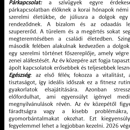
Párkapcsolat:
a szívügyek egyre érdekes
párkapcsolatban élőknek a korai hónapok némi
szerelmi életükbe, de júliusra a dolgok eg
rendeződnek. A bizalom és az odaadás les
szupererőd. A türelem és a megértés sokat se
megteremtésében a családi életedben. Szin
második felében alakulnak kedvezően a dolgok
egy szerelmi történet főszereplője, amely végre
zenei aláfestését. Az év közepére azt fogja tapaszt
ápolt kapcsolatok erősebbek és teljesebbek leszn
Egészség
: az első félév, fokozza a vitalitást
tisztaságot, így ideális időszak ez a fitnesz rut
gyakorlatok elsajátítására. Azonban stres
előfordulhat, ami egyensúlyt igényel medi
megnyilvánulások révén. Az év közepétől figy
fáradtságra vagy a kisebb problémákra
gyomorbántalmakat okozhat. Ezt kiegyensúly
fegyelemmel lehet a legjobban kezelni. 2026 végé