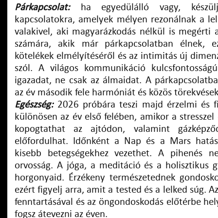
Párkapcsolat:
ha egyedülálló vagy, készülj 
kapcsolatokra, amelyek mélyen rezonálnak a lelk
valakivel, aki magyarázkodás nélkül is megérti 
számára, akik már párkapcsolatban élnek, e
kötelékek elmélyítéséről és az intimitás új dimen
szól. A világos kommunikáció kulcsfontosság
igazadat, ne csak az álmaidat. A párkapcsolatb
az év második fele harmóniát és közös törekvések
Egészség:
2026 próbára teszi majd érzelmi és fi
különösen az év első felében, amikor a stresszel
kopogtathat az ajtódon, valamint gázképződ
előfordulhat. Időnként a Nap és a Mars hatás
kisebb betegségekhez vezethet. A pihenés n
orvosság. A jóga, a meditáció és a holisztikus 
horgonyaid. Érzékeny természetednek gondosko
ezért figyelj arra, amit a tested és a lelked súg. 
fenntartásával és az öngondoskodás előtérbe hel
fogsz átevezni az éven.