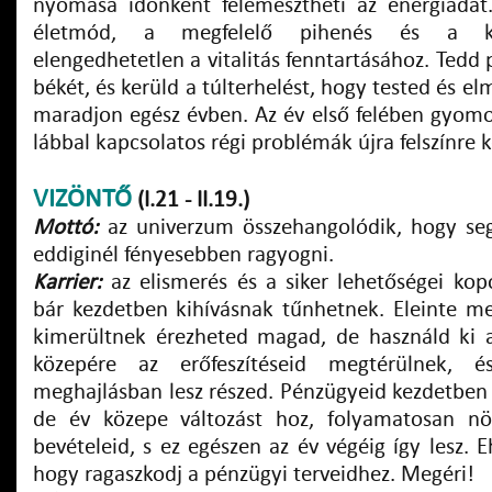
nyomása időnként felemésztheti az energiádat
életmód, a megfelelő pihenés és a k
elengedhetetlen a vitalitás fenntartásához. Tedd 
békét, és kerüld a túlterhelést, hogy tested és e
maradjon egész évben. Az év első felében gyomor
lábbal kapcsolatos régi problémák újra felszínre 
VIZÖNTŐ
(I.21 - II.19.)
Mottó:
az univerzum összehangolódik, hogy se
eddiginél fényesebben ragyogni.
Karrier:
az elismerés és a siker lehetőségei kop
bár kezdetben kihívásnak tűnhetnek. Eleinte men
kimerültnek érezheted magad, de használd ki a
közepére az erőfeszítéseid megtérülnek, 
meghajlásban lesz részed. Pénzügyeid kezdetben
de év közepe változást hoz, folyamatosan n
bevételeid, s ez egészen az év végéig így lesz. E
hogy ragaszkodj a pénzügyi terveidhez. Megéri!