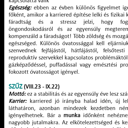
kapcsolattá válik
Egészség:
ebben az évben különös figyelmet igé
főként, amikor a karriered építése lelki és fizikai
fáradtság és a stressz jelzi, hogy fog
öngondoskodásról és az egyensúly megterem
kompenzáld a fáradságot! Több zöldség és mozgás
egészséged. Különös óvatossággal kell eljárni
szenvednek fejfájástól, hátfájástól, felsőtes
reproduktív szervekkel kapcsolatos problémáktól
gázképződéssel, puffadással vagy emésztési pr
fokozott óvatosságot igényel.
SZŰZ
(VIII.23 - IX.22)
Mottó:
ez a stabilitás és az egyensúly éve lesz s
Karrier:
karriered jó irányba halad idén, új l
láthatáron, azonban mindezek kezdetben némi
igényelhetnek. Bár a
munka
időnként nehéznek
nagyobb jutalmakra. Az elkötelezettséged és 