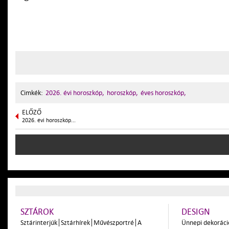
Cimkék:
2026. évi horoszkóp,
horoszkóp,
éves horoszkóp,
ELŐZŐ
2026. évi horoszkóp...
SZTÁROK
DESIGN
Sztárinterjúk
Sztárhírek
Művészportré
A
Ünnepi dekoráci