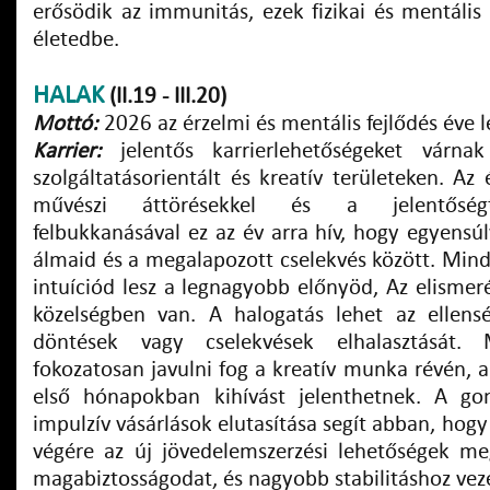
erősödik az immunitás, ezek fizikai és mentális 
életedbe.
HALAK
(II.19 - III.20)
Mottó:
2026 az érzelmi és mentális fejlődés éve 
Karrier:
jelentős karrierlehetőségeket várna
szolgáltatásorientált és kreatív területeken. Az 
művészi áttörésekkel és a jelentőségt
felbukkanásával ez az év arra hív, hogy egyensú
álmaid és a megalapozott cselekvés között. Min
intuíciód lesz a legnagyobb előnyöd, Az elismeré
közelségben van. A halogatás lehet az ellens
döntések vagy cselekvések elhalasztását.
fokozatosan javulni fog a kreatív munka révén, a
első hónapokban kihívást jelenthetnek. A go
impulzív vásárlások elutasítása segít abban, hogy
végére az új jövedelemszerzési lehetőségek me
magabiztosságodat, és nagyobb stabilitáshoz vez