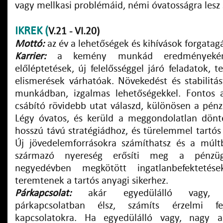
vagy mellkasi problémáid, némi óvatosságra lesz 
IKREK
(
V.21 - VI.20)
Mottó:
az év a lehetőségek és kihívások forgatagát
Karrier:
a kemény munkád eredményeként
előléptetések, új felelősséggel járó feladatok, 
elismerések várhatóak. Növekedést és stabilitás
munkádban, izgalmas lehetőségekkel. Fontos
csábító rövidebb utat válaszd, különösen a pénz
Légy óvatos, és kerüld a meggondolatlan dönt
hosszú távú stratégiádhoz, és türelemmel tartós s
Új jövedelemforrásokra számíthatsz és a múltb
származó nyereség erősíti meg a pénzüg
negyedévben megkötött ingatlanbefektetése
teremtenek a tartós anyagi sikerhez.
Párkapcsolat:
akár egyedülálló vagy, ak
párkapcsolatban élsz, számíts érzelmi f
kapcsolatokra. Ha egyedülálló vagy, nagy a