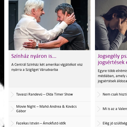
Színház nyáron is...
Jogsegély psz
jogsértések
A Centrál Színház két amerikai vígjátékot visz
nyárra a Szigliget Várudvarba
Egyre több elrémis
médiában, amely a
jogsértések áldoza
Tavaszi Randevú – Olda Timer Show
Nem csak hiszti
Movie Night – Mahó Andrea & Kovács
Mi is az a Vale
Gábor
Fazekas István – Ámokfutó idők
Elég jó szülősé