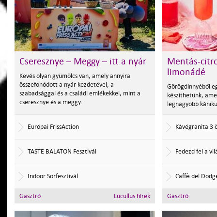
Cseresznye – Meggy – itt a nyár
Mentás-citr
limonádé
Kevés olyan gyümölcs van, amely annyira
összefonódott a nyár kezdetével, a
Görögdinnyéből eg
szabadsággal és a családi emlékekkel, mint a
készíthetünk, amely
cseresznye és a meggy.
legnagyobb kániku
Európai FrissAction
Kávégranita 3 
TASTE BALATON Fesztivál
Fedezd fel a vi
Indoor Sörfesztivál
Caffè del Dodg
Gasztró
Lucullus hírek
Gasztró