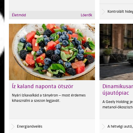
Kontrolált hide
Egészség
Egészségmegőrzés
Íz kaland naponta ötször
Dinamikusan
újautópiac
Nyári ízkavalkád a tányéron – most érdemes
kihasználni a szezon legjavát.
A Geely Holding je
metanol-ökosziszt
Energianövelés
A hétvégi autó