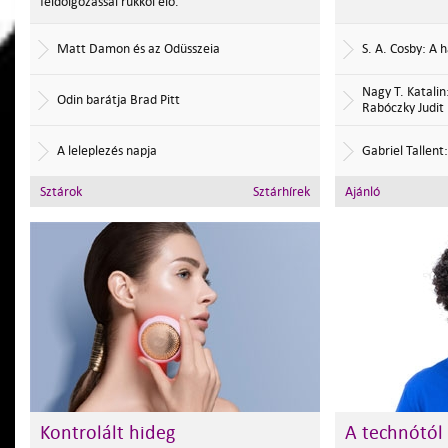
feldolgozással rukkol elő.
Matt Damon és az Odüsszeia
S. A. Cosby: A 
Nagy T. Katalin
Odin barátja Brad Pitt
Rabóczky Judit 
A leleplezés napja
Gabriel Tallent
Sztárok
Sztárhírek
Ajánló
Kontrolált hideg
A technótól 