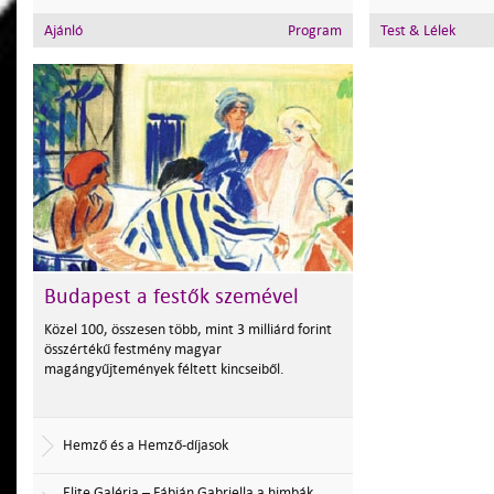
Ajánló
Program
Test & Lélek
Budapest a festők szemével
Közel 100, összesen több, mint 3 milliárd forint
összértékű festmény magyar
magángyűjtemények féltett kincseiből.
Hemző és a Hemző-díjasok
Elite Galéria – Fábián Gabriella a himbák