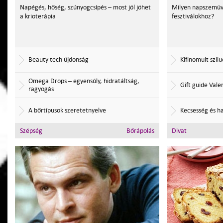
Napégés, hőség, szúnyogcsípés – most jól jöhet
Milyen napszemüv
a krioterápia
fesztiválokhoz?
Beauty tech újdonság
Kifinomult szi
Omega Drops – egyensúly, hidratáltság,
Gift guide Vale
ragyogás
A bőrtípusok szeretetnyelve
Kecsesség és h
Szépség
Bőrápolás
Divat