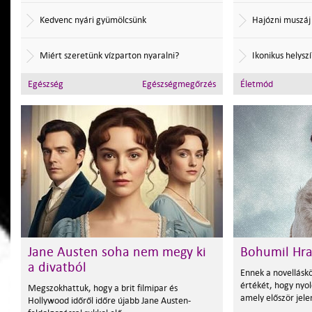
Kedvenc nyári gyümölcsünk
Hajózni muszáj
Miért szeretünk vízparton nyaralni?
Ikonikus helysz
Egészség
Egészségmegőrzés
Életmód
Jane Austen soha nem megy ki
Bohumil Hra
a divatból
Ennek a novelláskö
értékét, hogy nyol
Megszokhattuk, hogy a brit filmipar és
amely először jel
Hollywood időről időre újabb Jane Austen-