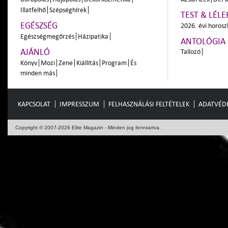
Illatfelhő
Szépséghírek
TEST & LÉLE
EGÉSZSÉG
2026. évi horos
Egészségmegőrzés
Házipatika
ANTOLÓGIA
AJÁNLÓ
Tallozó
Könyv
Mozi
Zene
Kiállítás
Program
És
minden más
KAPCSOLAT
IMPRESSZUM
FELHASZNÁLÁSI FELTÉTELEK
ADATVÉD
Copyright © 2007-2026 Elite Magazin - Minden jog fenntartva.