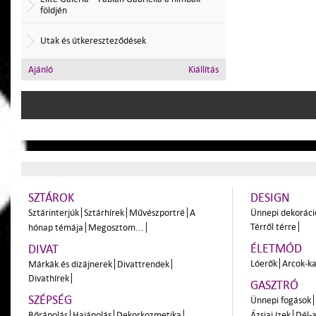
földjén
Utak és útkereszteződések
Ajánló
Kiállítás
SZTÁROK
DESIGN
Sztárinterjúk
Sztárhírek
Művészportré
A
Ünnepi dekoráci
Térről térre
hónap témája
Megosztom...
ÉLETMÓD
DIVAT
Lóerők
Arcok-ka
Márkák és dizájnerek
Divattrendek
Divathírek
GASZTRÓ
SZÉPSÉG
Ünnepi fogások
Bőrápolás
Hajápolás
Dekorkozmetika
Ázsiai ízek
Dél-a