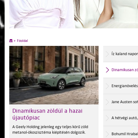
Főoldal
Íz kaland napo
Dinamikusan zö
Energianövelés
Jane Austen so
Energianövelés
A hétvégi autó
Aktivitást fokozó, energianövelő ételek és
italok.
Bohumil Hraba