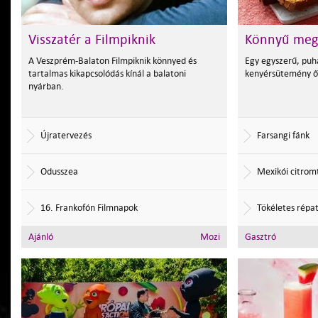
Visszatér a Filmpiknik
Könnyű meg
A Veszprém-Balaton Filmpiknik könnyed és
Egy egyszerű, pu
tartalmas kikapcsolódás kínál a balatoni
kenyérsütemény ő
nyárban.
Újratervezés
Farsangi fánk
Odusszea
Mexikói citrom
16. Frankofón Filmnapok
Tökéletes répa
Ajánló
Mozi
Gasztró