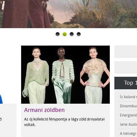
Top 1
Íz kaland
Dinamikus
Armani zöldben
Energianö
ő
Az új kollekció fénypontja a lágy zöld árnyalatai
Jane Aust
voltak.
A hétvégi