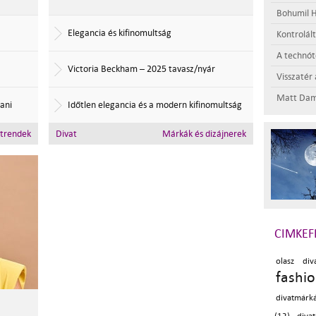
Bohumil H
Elegancia és kifinomultság
Kontrolál
A technótó
Victoria Beckham – 2025 tavasz/nyár
Visszatér 
Matt Dam
ani
Időtlen elegancia és a modern kifinomultság
ttrendek
Divat
Márkák és dizájnerek
CIMKEF
olasz div
fashi
divatmárk