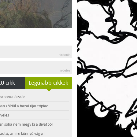
hirdetés
hirdetés
0 cikk
Legújabb cikkek
 naponta ötször
an zöldül a hazai újautópiac
velés
en soha nem megy ki a divatból
 autó, amire könnyű vágyni