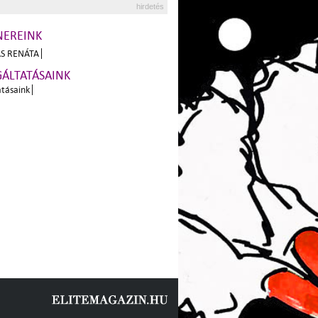
hirdetés
NEREINK
S RENÁTA
GÁLTATÁSAINK
atásaink