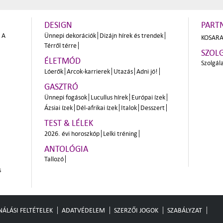
DESIGN
PART
A
Ünnepi dekorációk
Dizájn hírek és trendek
KOSARA
Térről térre
SZOL
ÉLETMÓD
Szolgál
Lóerők
Arcok-karrierek
Utazás
Adni jó!
GASZTRÓ
Ünnepi fogások
Lucullus hírek
Európai ízek
Ázsiai ízek
Dél-afrikai ízek
Italok
Desszert
TEST & LÉLEK
2026. évi horoszkóp
Lelki tréning
ANTOLÓGIA
Tallozó
s
ÁLÁSI FELTÉTELEK
ADATVÉDELEM
SZERZŐI JOGOK
SZABÁLYZAT