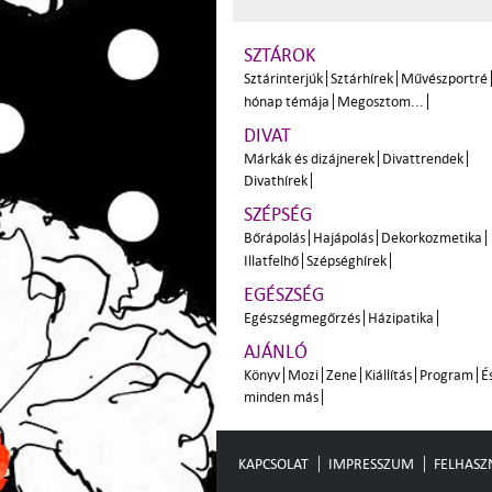
SZTÁROK
Sztárinterjúk
Sztárhírek
Művészportré
hónap témája
Megosztom...
DIVAT
Márkák és dizájnerek
Divattrendek
Divathírek
SZÉPSÉG
Bőrápolás
Hajápolás
Dekorkozmetika
Illatfelhő
Szépséghírek
EGÉSZSÉG
Egészségmegőrzés
Házipatika
AJÁNLÓ
Könyv
Mozi
Zene
Kiállítás
Program
É
minden más
KAPCSOLAT
IMPRESSZUM
FELHASZN