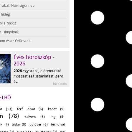
rabal: Hóvirágünnep
t hideg
l a rockig
a Filmpiknik
on és az Odüsszeia
Éves horoszkóp -
2026
2026
egy stabil, előremutató
mozgást és tisztánlátást ígérő
év.
ELHŐ
at (13)
férfi divat (6)
kabát (9)
on (78)
selyem (6)
ing (5)
ák (7)
táska (8)
pulóver (6)
férfidivat