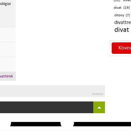
(12)
divat
ológiai
divat (19)
öltöny (7)
divattr
divat
Köves
vathírek
hirdetés