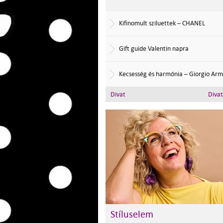
Kifinomult sziluettek – CHANEL
Gift guide Valentin napra
Kecsesség és harmónia – Giorgio Arm
Divat
Diva
Stíluselem