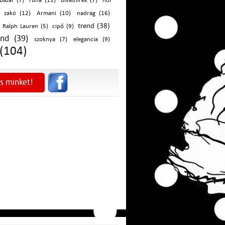
bazár (7)
ruha (11)
divathírek (7)
női
zakó (12)
Armani (10)
nadrág (16)
trend (38)
Ralph Lauren (5)
cipő (9)
end (39)
szoknya (7)
elegancia (9)
 (104)
s minket!