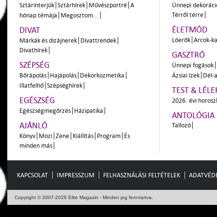
Sztárinterjúk
Sztárhírek
Művészportré
A
Ünnepi dekoráci
Térről térre
hónap témája
Megosztom...
ÉLETMÓD
DIVAT
Lóerők
Arcok-ka
Márkák és dizájnerek
Divattrendek
Divathírek
GASZTRÓ
SZÉPSÉG
Ünnepi fogások
Bőrápolás
Hajápolás
Dekorkozmetika
Ázsiai ízek
Dél-a
Illatfelhő
Szépséghírek
TEST & LÉLE
EGÉSZSÉG
2026. évi horos
Egészségmegőrzés
Házipatika
ANTOLÓGIA
AJÁNLÓ
Tallozó
Könyv
Mozi
Zene
Kiállítás
Program
És
minden más
KAPCSOLAT
IMPRESSZUM
FELHASZNÁLÁSI FELTÉTELEK
ADATVÉD
Copyright © 2007-2026 Elite Magazin - Minden jog fenntartva.