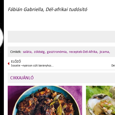
Fábián Gabriella, Dél-afrikai tudósító
Cimkék:
saláta,
zöldség,
gasztronómia,
receptek-Dél-Afrika,
jicama,
ELŐZŐ
Sosatie –nyárson sült bárányhús...
Dé
CIKKAJÁNLÓ