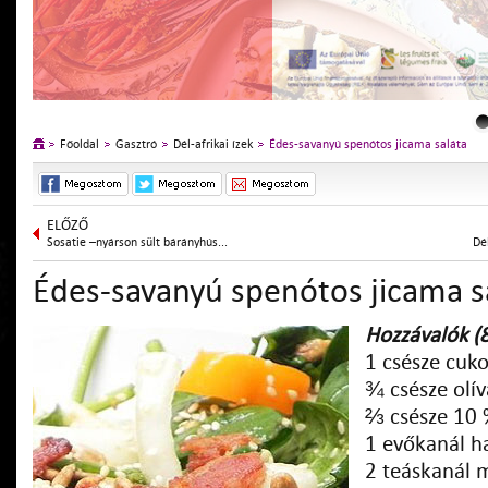
Főoldal
Gasztró
Dél-afrikai ízek
Édes-savanyú spenótos jicama saláta
ELŐZŐ
Sosatie –nyárson sült bárányhús...
Dé
Édes-savanyú spenótos jicama s
Hozzávalók (
1 csésze cuko
¾ csésze olív
⅔ csésze 10 
1 evőkanál 
2 teáskanál 