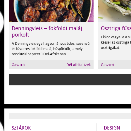
Denningvleis – fokföldi maláj
Osztriga fűs
pörkölt
Ekkor vegye le a sü
késsel az osztriga 
A Denningvleis egy hagyományos édes, savanyú
osztrigákat.
és fűszeres fokföldi maláj húspörkölt, amely
rendkívül népszerű Dél-Afrikában.
Gasztró
Dél-afrikai ízek
Gasztró
SZTÁROK
DESIGN