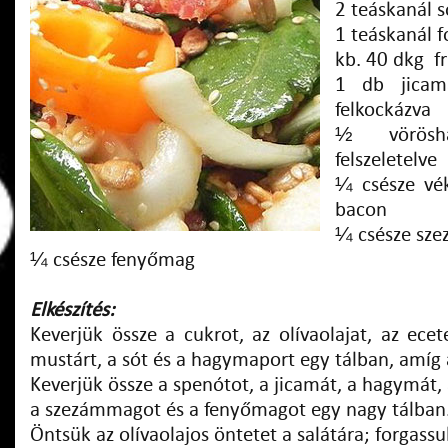
2 teáskanál s
1 teáskanál 
kb. 40 dkg fr
1 db jicam
felkockázva
½ vörösh
felszeletelve
¼ csésze vék
bacon
¼ csésze sz
¼ csésze fenyőmag
Elkészítés:
Keverjük össze a cukrot, az olívaolajat, az ece
mustárt, a sót és a hagymaport egy tálban, amíg 
Keverjük össze a spenótot, a jicamát, a hagymát, 
a szezámmagot és a fenyőmagot egy nagy tálban
Öntsük az olívaolajos öntetet a salátára; forgassu