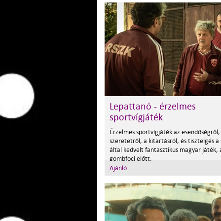
Lepattanó - érzelmes
sportvígjáték
Érzelmes sportvígjáték az esendőségről,
szeretetről, a kitartásról, és tisztelgés 
által kedvelt fantasztikus magyar játék, 
gombfoci előtt.
Ajánló