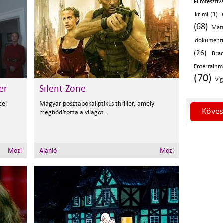
Filmfesztiv
krimi (3)
(68)
Mat
dokumentu
(26)
Brad
Entertain
(70)
víg
er
Silent Zone
cei
Magyar posztapokaliptikus thriller, amely
Köves
meghódította a világot.
Mozi
Ajánló
Mozi