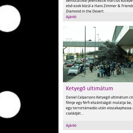
bemutatóval jelentkezik március közepét
első ezek közül a Hans Zimmer & Friends
Diamond in the Desert.
Ajánló
Ketyegő ultimátum
Daniel Calparsoro Ketyegő ultimátum c
filmje egy férfi elszántságát mutatja be,
egy terrortámadás után visszakaphassa 
családját…
Ajánló