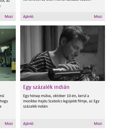
ől, az
:
Mozi
Ajánló
Mozi
Egy százalék indián
ímű
Egy hónap múlva, október 10-én, kerül a
 hogy
mozikba Hajdu Szabolcs legújabb filmje, az Egy
a
százalék indián.
Mozi
Ajánló
Mozi