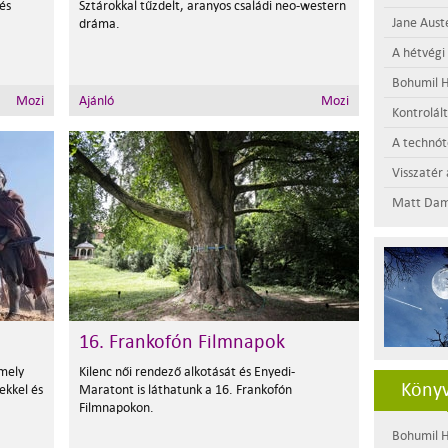
és
Sztárokkal tűzdelt, aranyos családi neo-western
Jane Aust
dráma.
A hétvégi
Bohumil H
Mozi
Ajánló
Mozi
Kontrolál
A technótó
Visszatér 
Matt Dam
16. Frankofón Filmnapok
mely
Kilenc női rendező alkotását és Enyedi-
Könyv
ekkel és
Maratont is láthatunk a 16. Frankofón
Filmnapokon.
Bohumil H