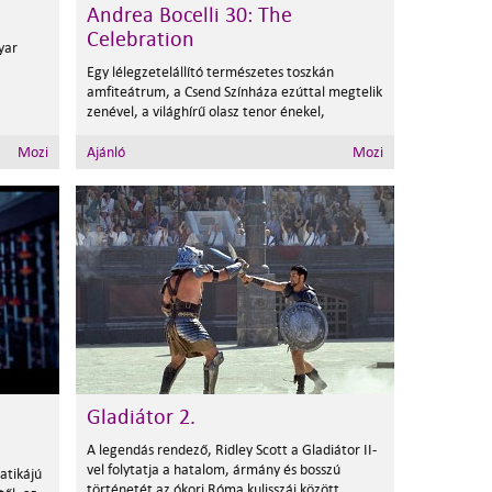
Andrea Bocelli 30: The
Celebration
yar
Egy lélegzetelállító természetes toszkán
amfiteátrum, a Csend Színháza ezúttal megtelik
zenével, a világhírű olasz tenor énekel,
Mozi
Ajánló
Mozi
Gladiátor 2.
A legendás rendező, Ridley Scott a Gladiátor II-
vel folytatja a hatalom, ármány és bosszú
atikájú
történetét az ókori Róma kulisszái között.