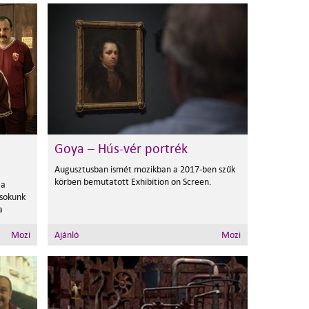
Goya – Hús-vér portrék
Augusztusban ismét mozikban a 2017-ben szűk
körben bemutatott Exhibition on Screen.
 a
a sokunk
a
Mozi
Ajánló
Mozi