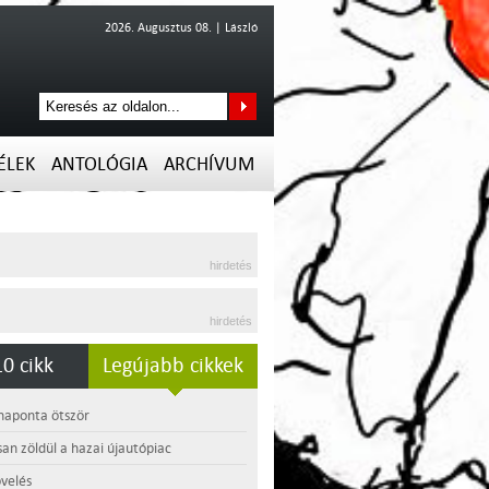
2026. Augusztus 08. | László
ÉLEK
ANTOLÓGIA
ARCHÍVUM
hirdetés
hirdetés
0 cikk
Legújabb cikkek
 naponta ötször
an zöldül a hazai újautópiac
velés