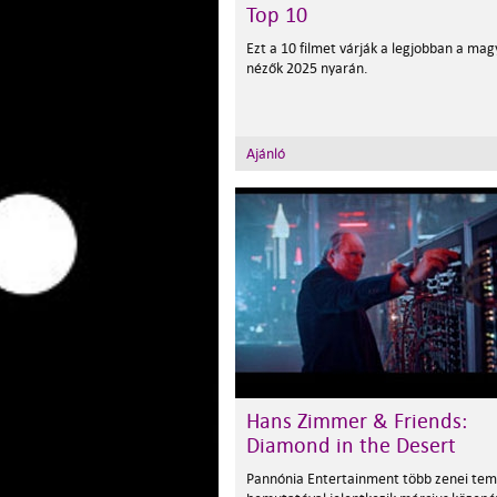
Top 10
Ezt a 10 filmet várják a legjobban a mag
nézők 2025 nyarán.
Ajánló
Hans Zimmer & Friends:
Diamond in the Desert
Pannónia Entertainment több zenei tem