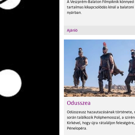
A Veszprém-Balaton Filmpiknik könnyed 
tartalmas kikapcsolódás kínál a balatoni
nyárban.
Ajánló
Odusszea
Odüsszeusz hazautazásának története, 
során találkozik Poliphemosszal, a szirén
Kirkével, hogy újra rátaláljon feleségére,
Pénelopéra.