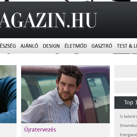
ÉSZSÉG
AJÁNLÓ
DESIGN
ÉLETMÓD
GASZTRÓ
TEST & L
Top 1
Íz kaland
Dinamikus
Újratervezés
Energianö