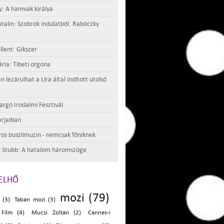
y: A hamvak királya
atalin: Szobrok indulatból. Rabóczky
llent: Gikszer
ria: Tibeti orgona
lezárulhat a Líra által indított utolsó
argó Irodalmi Fesztivál
rjaiban
os buszlimuzin - nemcsak főniknek
 Stubb: A hatalom háromszöge
ELHŐ
mozi (79)
 (3)
Tabán mozi (3)
Film (4)
Mucsi Zoltán (2)
Cannes-i