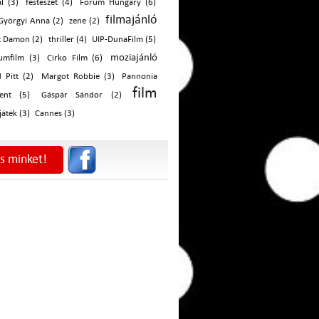
ál (3)
festészet (4)
Fórum Hungary (6)
filmajánló
Györgyi Anna (2)
zene (2)
t Damon (2)
thriller (4)
UIP-DunaFilm (5)
moziajánló
mfilm (3)
Cirko Film (6)
 Pitt (2)
Margot Robbie (3)
Pannonia
film
ment (5)
Gáspár Sándor (2)
játék (3)
Cannes (3)
s minket!