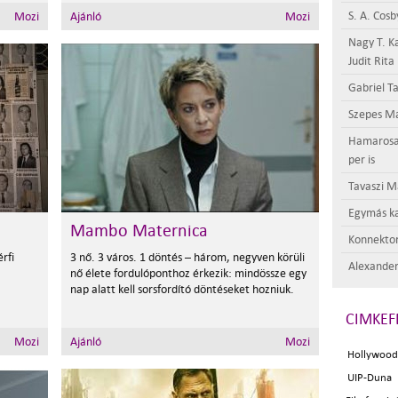
S. A. Cosb
Mozi
Ajánló
Mozi
Nagy T. K
Judit Rita
Gabriel Ta
Szepes Má
Hamarosan 
per is
Tavaszi M
Egymás ka
Mambo Maternica
Konnektor
rfi
3 nő. 3 város. 1 döntés – három, negyven körüli
Alexander
nő élete fordulóponthoz érkezik: mindössze egy
nap alatt kell sorsfordító döntéseket hozniuk.
CIMKEF
Mozi
Ajánló
Mozi
Hollywood
UIP-Duna 