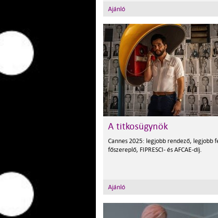
Ajánló
A titkosügynök
Cannes 2025: legjobb rendező, legjobb fé
főszereplő, FIPRESCI- és AFCAE-díj.
Ajánló