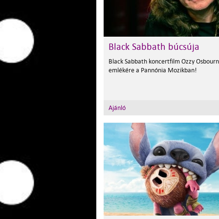
Black Sabbath búcsúja
Black Sabbath koncertfilm Ozzy Osbour
emlékére a Pannónia Mozikban!
Ajánló