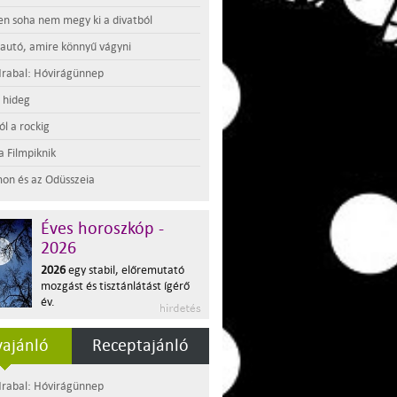
en soha nem megy ki a divatból
 autó, amire könnyű vágyni
rabal: Hóvirágünnep
t hideg
l a rockig
a Filmpiknik
on és az Odüsszeia
Éves horoszkóp -
2026
2026
egy stabil, előremutató
mozgást és tisztánlátást ígérő
év.
ajánló
Receptajánló
rabal: Hóvirágünnep