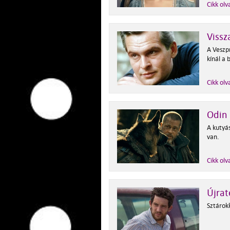
Cikk olv
Vissz
A Veszp
kínál a 
Cikk olv
Odin 
A kutyás
van.
Cikk olv
Újrat
Sztárok