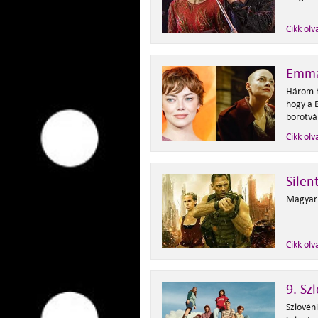
Cikk olv
Emma
Három h
hogy a 
borotvál
Cikk olv
Silen
Magyar 
Cikk olv
9. Sz
Szlovén