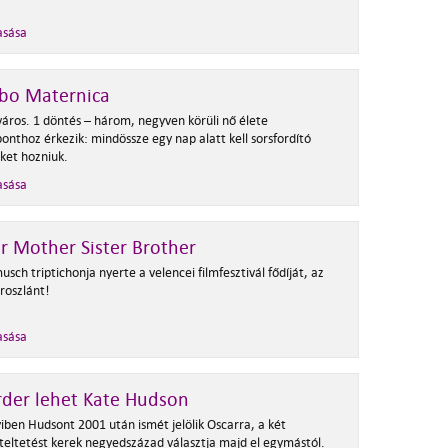
asása
o Maternica
város. 1 döntés – három, negyven körüli nő élete
onthoz érkezik: mindössze egy nap alatt kell sorsfordító
ket hozniuk.
asása
r Mother Sister Brother
usch triptichonja nyerte a velencei filmfesztivál fődíját, az
roszlánt!
asása
der lehet Kate Hudson
ben Hudsont 2001 után ismét jelölik Oscarra, a két
teltetést kerek negyedszázad választja majd el egymástól.