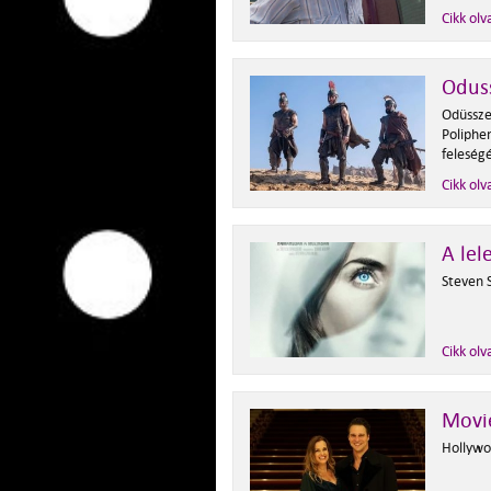
Cikk olv
Odus
Odüssze
Poliphem
feleség
Cikk olv
A lel
Steven 
Cikk olv
Movi
Hollywoo