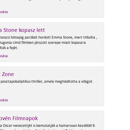
asása
 Stone kopasz lett
osszú hónapig parókát hordott Emma Stone, mert titkolta ,
Bugonia című filmben játszott szerepe miatt kopaszra
ták a fejét.
asása
t Zone
posztapokaliptikus thriller, amely meghódította a világot.
asása
lovén Filmnapok
ia Oscar-nevezettjét is bemutatják a hamarosan kezdődő 9.