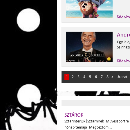
Cikk olv
Andre
Egy lél
Színháza
Cikk olv
1
2
3
4
5
6
7
8
>
Utolsó
SZTÁROK
Sztárinterjúk
Sztárhírek
Művészportré
hónap témája
Megosztom...