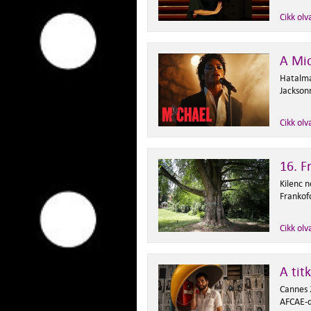
Cikk olv
A Mic
Hatalma
Jacksonr
Cikk olv
16. F
Kilenc n
Frankof
Cikk olv
A tit
Cannes 2
AFCAE-d