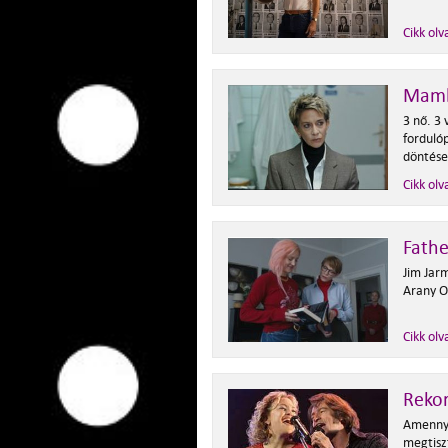
Cikk olv
Mamb
3 nő. 3 
fordulóp
döntése
Cikk olv
Fathe
Jim Jarm
Arany O
Cikk olv
Rekor
Amennyi
megtisz