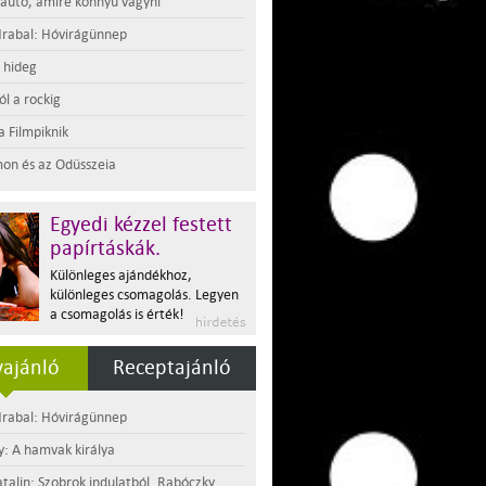
 autó, amire könnyű vágyni
rabal: Hóvirágünnep
t hideg
l a rockig
a Filmpiknik
on és az Odüsszeia
Egyedi kézzel festett
papírtáskák.
Különleges ajándékhoz,
különleges csomagolás. Legyen
a csomagolás is érték!
ajánló
Receptajánló
rabal: Hóvirágünnep
y: A hamvak királya
atalin: Szobrok indulatból. Rabóczky