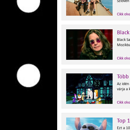
Szlovén
Cikk olv
Black
Black S
Mozikb
Cikk olv
Több 
Az idén
várja a
Cikk olv
Top 
Ezt a 1