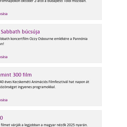
 Filmnapokon október 2-ától a budapesti Toldi moziban.
asása
 Sabbath búcsúja
abbath koncertfilm Ozzy Osbourne emlékére a Pannónia
an!
asása
mint 300 film
 40 éves Kecskeméti Animációs Filmfesztivál hat napon át
 közönséget ingyenes programokkal.
asása
10
0 filmet várják a legjobban a magyar nézők 2025 nyarán.