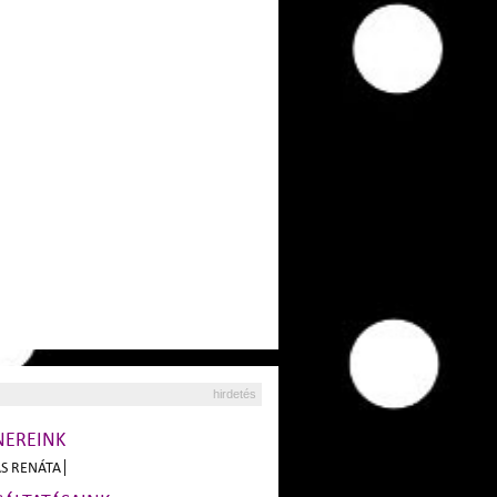
hirdetés
NEREINK
S RENÁTA