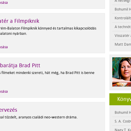
A hétvégi
asása
Bohumil H
Kontrolál
atér a Filmpiknik
A technótó
rém-Balaton Filmpiknik könnyed és tartalmas kikapcsolódás
balatoni nyárban.
Visszatér 
Matt Dam
asása
barátja Brad Pitt
 filmeket mindenki szereti, hát még, ha Brad Pitt is benne
asása
Könyv
ervezés
Bohumil H
kal tűzdelt, aranyos családi neo-western dráma.
S. A. Cosb
Nagy T. K