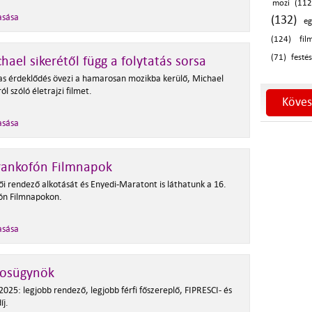
mozi (112
asása
(132)
eg
(124)
fil
(71)
festés
hael sikerétől függ a folytatás sorsa
s érdeklődés övezi a hamarosan mozikba kerülő, Michael
ól szóló életrajzi filmet.
Köves
asása
rankofón Filmnapok
ői rendező alkotását és Enyedi-Maratont is láthatunk a 16.
ón Filmnapokon.
asása
kosügynök
025: legjobb rendező, legjobb férfi főszereplő, FIPRESCI- és
íj.