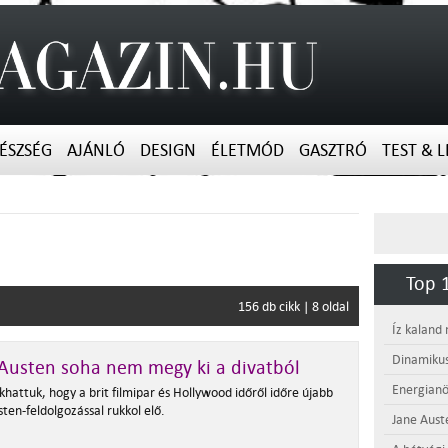
ÉSZSÉG
AJÁNLÓ
DESIGN
ÉLETMÓD
GASZTRÓ
TEST & L
Top 1
156 db cikk | 8 oldal
Íz kaland
Dinamikus
Austen soha nem megy ki a divatból
Energianö
hattuk, hogy a brit filmipar és Hollywood időről időre újabb
ten-feldolgozással rukkol elő.
Jane Aust