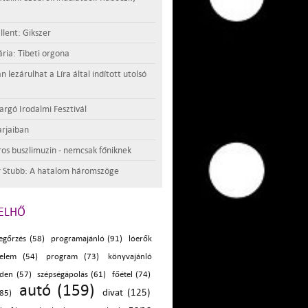
llent: Gikszer
ria: Tibeti orgona
lezárulhat a Líra által indított utolsó
argó Irodalmi Fesztivál
rjaiban
os buszlimuzin - nemcsak főniknek
 Stubb: A hatalom háromszöge
ELHŐ
egőrzés (58)
programajánló (91)
lóerők
zelem (54)
program (73)
könyvajánló
iden (57)
szépségápolás (61)
főétel (74)
autó (159)
divat (125)
(85)