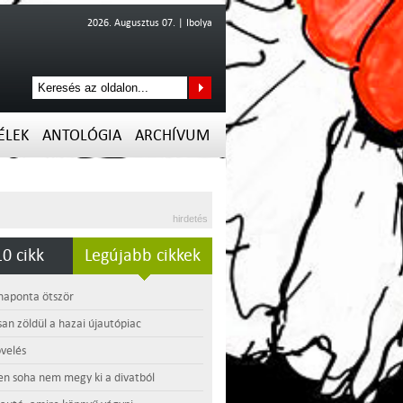
2026. Augusztus 07. | Ibolya
ÉLEK
ANTOLÓGIA
ARCHÍVUM
hirdetés
0 cikk
Legújabb cikkek
 naponta ötször
an zöldül a hazai újautópiac
velés
en soha nem megy ki a divatból