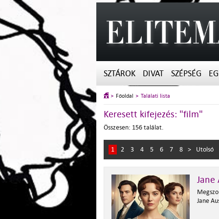
SZTÁROK
DIVAT
SZÉPSÉG
EG
Főoldal
Találati lista
Keresett kifejezés: "film"
Összesen: 156 találat.
1
2
3
4
5
6
7
8
>
Utolsó
Jane 
Megszok
Jane Aus