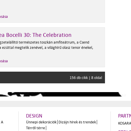
asása
a Bocelli 30: The Celebration
egzetelállító természetes toszkán amfiteátrum, a Csend
 ezúttal megtelik zenével, a világhírű olasz tenor énekel,
asása
156 db cikk | 8 oldal
DESIGN
PART
A
Ünnepi dekorációk
Dizájn hírek és trendek
KOSARA
Térről térre