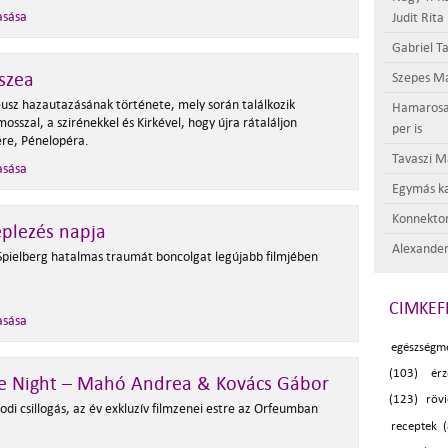
asása
Judit Rita
Gabriel Ta
szea
Szepes Má
usz hazautazásának története, mely során találkozik
Hamarosan 
osszal, a szirénekkel és Kirkével, hogy újra rátaláljon
per is
ére, Pénelopéra.
Tavaszi M
asása
Egymás ka
Konnektor
eplezés napja
Alexander
Spielberg hatalmas traumát boncolgat legújabb filmjében
CIMKEF
asása
egészségm
(103)
ér
e Night – Mahó Andrea & Kovács Gábor
(123)
röv
di csillogás, az év exkluzív filmzenei estre az Orfeumban
receptek 