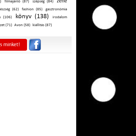
zene
)
filmajánló (87)
szépség (84)
észség (62)
fashion (85)
gasztronómia
könyv (138)
m (106)
irodalom
zet (71)
Avon (58)
kiállítás (87)
s minket!