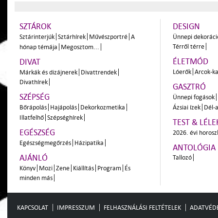
SZTÁROK
DESIGN
Sztárinterjúk
Sztárhírek
Művészportré
A
Ünnepi dekoráci
Térről térre
hónap témája
Megosztom...
ÉLETMÓD
DIVAT
Lóerők
Arcok-ka
Márkák és dizájnerek
Divattrendek
Divathírek
GASZTRÓ
SZÉPSÉG
Ünnepi fogások
Bőrápolás
Hajápolás
Dekorkozmetika
Ázsiai ízek
Dél-a
Illatfelhő
Szépséghírek
TEST & LÉLE
EGÉSZSÉG
2026. évi horos
Egészségmegőrzés
Házipatika
ANTOLÓGIA
AJÁNLÓ
Tallozó
Könyv
Mozi
Zene
Kiállítás
Program
És
minden más
KAPCSOLAT
IMPRESSZUM
FELHASZNÁLÁSI FELTÉTELEK
ADATVÉD