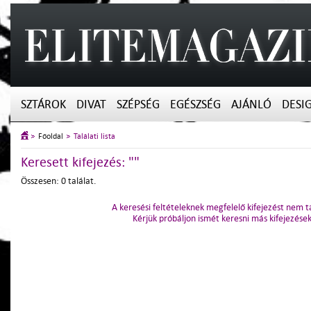
SZTÁROK
DIVAT
SZÉPSÉG
EGÉSZSÉG
AJÁNLÓ
DESI
Főoldal
Találati lista
Keresett kifejezés: ""
Összesen: 0 találat.
A keresési feltételeknek megfelelő kifejezést nem t
Kérjük próbáljon ismét keresni más kifejezések