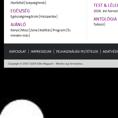
Illatfelhő
Szépséghírek
TEST & LÉLE
EGÉSZSÉG
2026. évi horos
Egészségmegőrzés
Házipatika
ANTOLÓGIA
AJÁNLÓ
Tallozó
Könyv
Mozi
Zene
Kiállítás
Program
És
minden más
KAPCSOLAT
IMPRESSZUM
FELHASZNÁLÁSI FELTÉTELEK
ADATVÉD
Copyright © 2007-2026 Elite Magazin - Minden jog fenntartva.