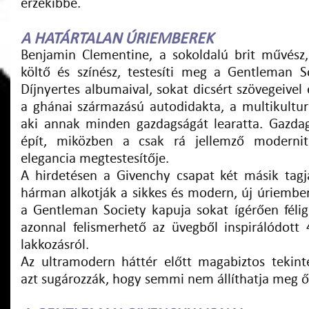
érzékibbé.
A HATÁRTALAN ÚRIEMBEREK
Benjamin Clementine, a sokoldalú brit művész,
költő és színész, testesíti meg a Gentleman So
Díjnyertes albumaival, sokat dicsért szövegeivel 
a ghánai származású autodidakta, a multikulturá
aki annak minden gazdagságát learatta. Gazdag 
épít, miközben a csak rá jellemző modernit
elegancia megtestesítője.
A hirdetésen a Givenchy csapat két másik tagja
hárman alkotják a sikkes és modern, új úriember
a Gentleman Society kapuja sokat ígérően féli
azonnal felismerhető az üvegből inspirálódott 
lakkozásról.
Az ultramodern háttér előtt magabiztos tekin
azt sugározzák, hogy semmi nem állíthatja meg ő