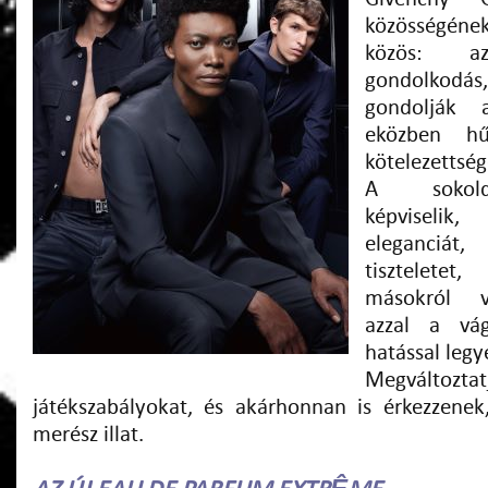
közösségének
közös: a
gondolkodás
gondolják 
eközben hű
kötelezettség
A sokolda
képviselik
eleganciát,
tiszteletet
másokról v
azzal a vág
hatással legy
Megvál
játékszabályokat, és akárhonnan is érkezzenek
merész illat.