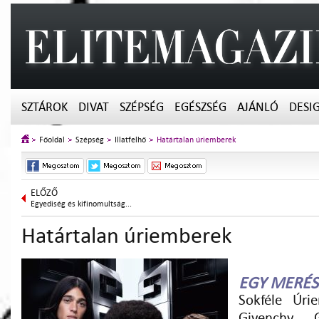
SZTÁROK
DIVAT
SZÉPSÉG
EGÉSZSÉG
AJÁNLÓ
DESI
Főoldal
Szépség
Illatfelhő
Határtalan úriemberek
ELŐZŐ
Egyediség és kifinomultság...
Határtalan úriemberek
EGY MERÉS
Sokféle Úri
Givenchy G