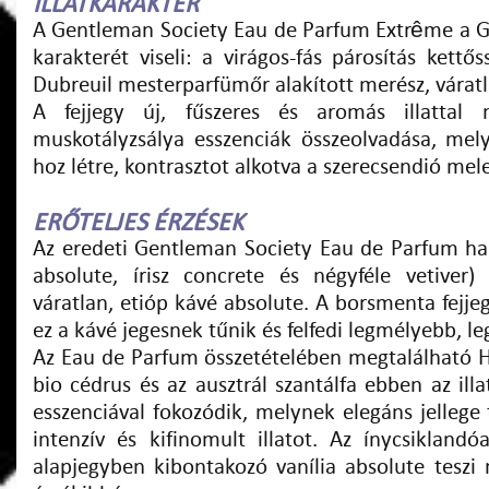
ILLATKARAKTER
A Gentleman Society Eau de Parfum Extrême a Gi
karakterét viseli: a virágos-fás párosítás kettő
Dubreuil mesterparfümőr alakított merész, várat
A fejjegy új, fűszeres és aromás illattal 
muskotályzsálya esszenciák összeolvadása, mely 
hoz létre, kontrasztot alkotva a szerecsendió mele
ERŐTELJES ÉRZÉSEK
Az eredeti Gentleman Society Eau de Parfum ha
absolute, írisz concrete és négyféle vetiver)
váratlan, etióp kávé absolute. A borsmenta fejj
ez a kávé jegesnek tűnik és felfedi legmélyebb, le
Az Eau de Parfum összetételében megtalálható 
bio cédrus és az ausztrál szantálfa ebben az ill
esszenciával fokozódik, melynek elegáns jellege t
intenzív és kifinomult illatot. Az ínycsiklandó
alapjegyben kibontakozó vanília absolute teszi