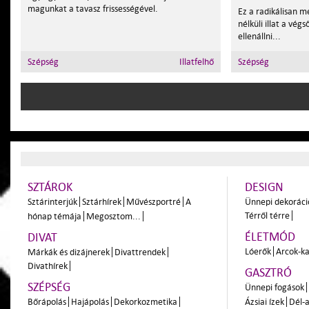
magunkat a tavasz frissességével.
Ez a radikálisan 
nélküli illat a vég
ellenállni...
Szépség
Illatfelhő
Szépség
SZTÁROK
DESIGN
Sztárinterjúk
Sztárhírek
Művészportré
A
Ünnepi dekoráci
Térről térre
hónap témája
Megosztom...
ÉLETMÓD
DIVAT
Lóerők
Arcok-ka
Márkák és dizájnerek
Divattrendek
Divathírek
GASZTRÓ
SZÉPSÉG
Ünnepi fogások
Bőrápolás
Hajápolás
Dekorkozmetika
Ázsiai ízek
Dél-a