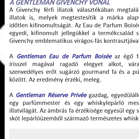
A GENTLEMAN GIVENCHY VONAL
A Givenchy férfi illatok választékában megta
illatok is, melyek megtestesítik a márka alap
időtlen kifinomultságát. Az Eau de Parfum Boisé
egyedi, kifinomult jellegükkel a termékcsalád 
Givenchy emblematikus virágos-fás kontrasztjával
A
Gentleman Eau de Parfum Boisée
az égő f
írisszel magával ragadó elegyet alkot, vár
szenvedélyes erőt sugárzó gourmand fa és a pú
között. Az eredmény érzéki, meleg.
A
Gentleman Réserve Privée
gazdag, egyedülálló
egy parfümmester és egy whiskylepárló mest
illatvilágát. Az ámbrás fa érzékisége egyesül egy s
skót lepárlóüzemből származó természetes whisky