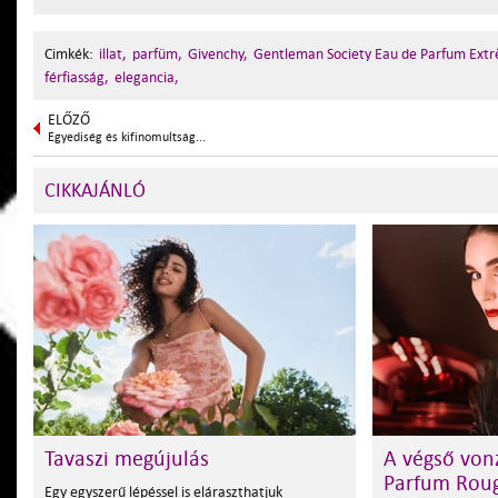
Cimkék:
illat,
parfüm,
Givenchy,
Gentleman Society Eau de Parfum Ext
férfiasság,
elegancia,
ELŐZŐ
Egyediség és kifinomultság...
CIKKAJÁNLÓ
Tavaszi megújulás
A végső von
Parfum Rou
Egy egyszerű lépéssel is eláraszthatjuk