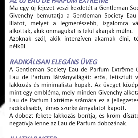
AZ ÚJ EAU DE PARFUM EXTRÊME
Ma egy új fejezet veszi kezdetét a Gentleman So
Givenchy bemutatja a Gentleman Society Eau
illatot, melyet a legmerészebb, izgalomra v
alkottak, akik önmagukat is felül akarják múlni.
Azoknak szól, akik intenzíven akarnak élni, t
nélkül.
RADIKÁLISAN ELEGÁNS ÜVEG
A Gentleman Society Eau de Parfum Extrême üv
Eau de Parfum látványvilágát: erős, letisztult 
lakkozás és minimalista kupak. Az üveget középe
mint egy embléma, mely minden Givenchy alkotá
Eau de Parfum Extrême számára ez a jellegzet
radikálisabb, fémes szürke árnyalatot kapott.
A dobozt fekete lakkozás borítja, és króm díszít
negatívja lenne az Eau de Parfum dobozának.