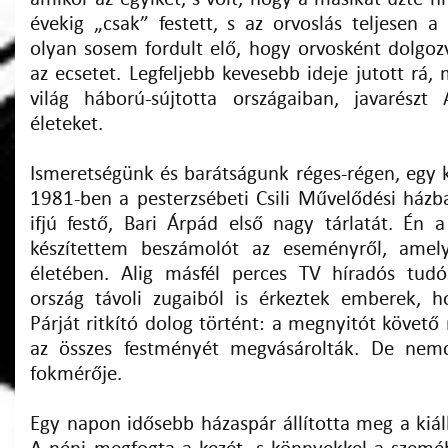
évekig „csak” festett, s az orvoslás teljesen a
olyan sosem fordult elő, hogy orvosként dolgo
az ecsetet. Legfeljebb kevesebb ideje jutott rá,
világ háború-sújtotta országaiban, javarész
életeket.
Ismeretségünk és barátságunk réges-régen, egy k
1981-ben a pesterzsébeti Csili Művelődési ház
ifjú festő, Bari Árpád első nagy tárlatát. Én
készítettem beszámolót az eseményről, amel
életében. Alig másfél perces TV híradós tu
ország távoli zugaiból is érkeztek emberek, h
Párját ritkító dolog történt: a megnyitót követő 
az összes festményét megvásárolták. De nemc
fokmérője.
Egy napon idősebb házaspár állította meg a kiál