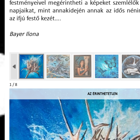
festményeivel megérintheti a képeket szemlélők 
napjaikat, mint annakidején annak az idős néni
az ifjú festő kezét….
Bayer Ilona
1 / 8
AZ ÉRINTHETETLEN