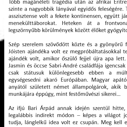
Több magánéleti tragédia után az afrikai Eritreá
szinte a nagyobbik lányával egyidős feleségére. 
asszisztense volt a fekete kontinensen, együtt j
menekülttáborokat. Heteken át a frontvon
legszörnyűbb körülmények között élőket gyógyíto
Szép szerelem szövődött közte és a gyönyörű f
Jóisten ajándéka volt ez megpróbáltatásokkal tel
ajándék volt, amikor őszülő fejjel újra apa let
Jasmin és öccse Sabri-André családfája igencsak
csak státusuk különlegesebb ebben a múlt 
egységesedni akaró Európában. Magyar apától 
anyától született német állampolgárok, akik 
munkájára éppúgy, mint festőművészi sikerei…
Az ifjú Bari Árpád annak idején szentül hitt
legalábbis indirekt módon – képes a világot 
tudja, lánglelkű idea volt ez csupán. Meg kell 