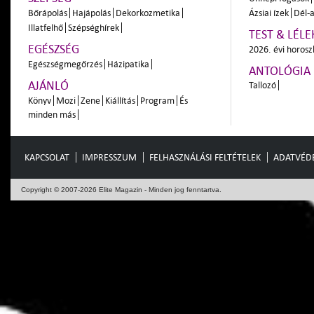
Bőrápolás
Hajápolás
Dekorkozmetika
Ázsiai ízek
Dél-a
Illatfelhő
Szépséghírek
TEST & LÉLE
EGÉSZSÉG
2026. évi horos
Egészségmegőrzés
Házipatika
ANTOLÓGIA
AJÁNLÓ
Tallozó
Könyv
Mozi
Zene
Kiállítás
Program
És
minden más
KAPCSOLAT
IMPRESSZUM
FELHASZNÁLÁSI FELTÉTELEK
ADATVÉD
Copyright © 2007-2026 Elite Magazin - Minden jog fenntartva.