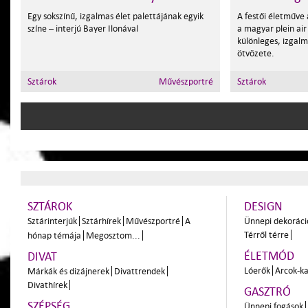
Egy sokszínű, izgalmas élet palettájának egyik
A festői életműve
színe – interjú Bayer Ilonával
a magyar plein ai
különleges, izgalm
ötvözete.
Sztárok
Művészportré
Sztárok
SZTÁROK
DESIGN
Sztárinterjúk
Sztárhírek
Művészportré
A
Ünnepi dekoráci
Térről térre
hónap témája
Megosztom...
ÉLETMÓD
DIVAT
Lóerők
Arcok-ka
Márkák és dizájnerek
Divattrendek
Divathírek
GASZTRÓ
SZÉPSÉG
Ünnepi fogások