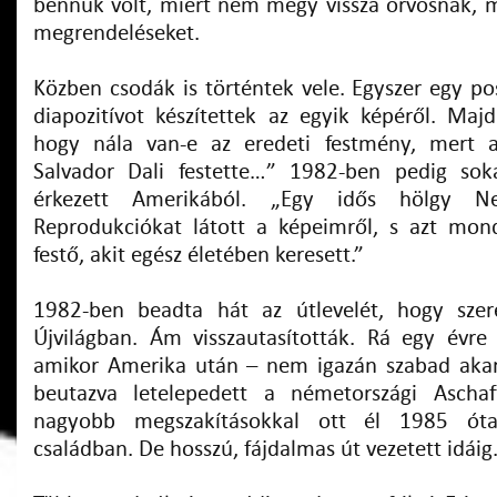
bennük volt, miért nem megy vissza orvosnak, mi
megrendeléseket.
Közben csodák is történtek vele. Egyszer egy p
diapozitívot készítettek az egyik képéről. Maj
hogy nála van-e az eredeti festmény, mert a
Salvador Dali festette…” 1982-ben pedig sok
érkezett Amerikából. „Egy idős hölgy N
Reprodukciókat látott a képeimről, s azt mon
festő, akit egész életében keresett.”
1982-ben beadta hát az útlevelét, hogy szer
Újvilágban. Ám visszautasították. Rá egy évr
amikor Amerika után – nem igazán szabad akar
beutazva letelepedett a németországi Aschaf
nagyobb megszakításokkal ott él 1985 ó
családban. De hosszú, fájdalmas út vezetett idáig