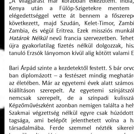
„A világjárást már korábban elkezdtem. India
Kenya után a Fülöp-Szigetekre mentem 
elégedettséggel vette át bennem a főszerep
következett, majd Szudán, Kelet-Timor, Zamb
Zambia, és végül Eritrea. Ezek missziós munká
Határok Nélkül
nevű francia szervezetben. Tehe
újra gyakorlatilag fizetés nélkül dolgozzak, h
tanuló Erzsók lányomon kívül alig kötött valami 
Bari Árpád szinte a kezdetektől festett. S bár or
ban diplomázott – a festészet mindig meghatáro
az életében. Már az egyetemi évek alatt számos 
kiállításon szerepelt. Az egyetemi színjátsz
nemcsak szerepelt, de a színpadi kulisszá
Képzőművészként azonban nemigen találta a he
Szakmai végzettség nélkül egyre csak húzódott
tagsága, ami belépőt jelenthetett volna a 
társadalmába. Ferde szemmel nézték sikerei