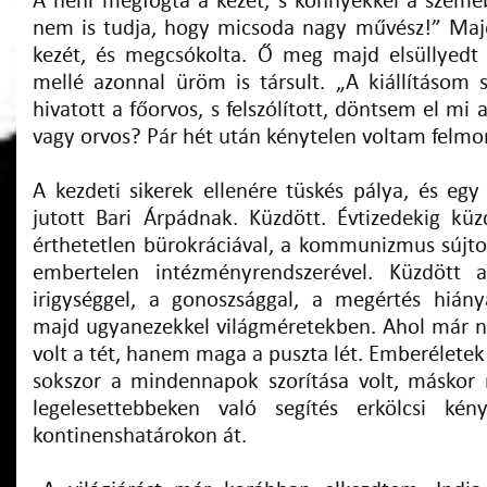
A néni megfogta a kezét, s könnyekkel a szem
nem is tudja, hogy micsoda nagy művész!” Maj
kezét, és megcsókolta. Ő meg majd elsüllyedt
mellé azonnal üröm is társult. „A kiállításom
hivatott a főorvos, s felszólított, döntsem el mi
vagy orvos? Pár hét után kénytelen voltam felmo
A kezdeti sikerek ellenére tüskés pálya, és egy
jutott Bari Árpádnak. Küzdött. Évtizedekig kü
érthetetlen bürokráciával, a kommunizmus sújto
embertelen intézményrendszerével. Küzdött a 
irigységgel, a gonoszsággal, a megértés hiányá
majd ugyanezekkel világméretekben. Ahol már 
volt a tét, hanem maga a puszta lét. Emberélete
sokszor a mindennapok szorítása volt, máskor
legelesettebbeken való segítés erkölcsi kény
kontinenshatárokon át.