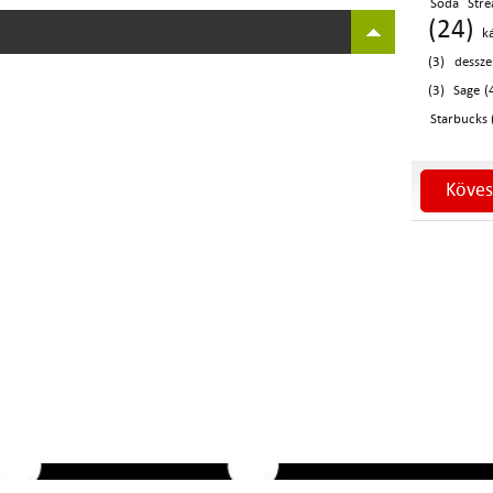
Soda Stre
(24)
k
(3)
dessze
(3)
Sage (
Starbucks 
Köves