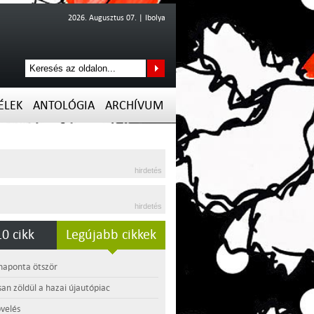
2026. Augusztus 07. | Ibolya
ÉLEK
ANTOLÓGIA
ARCHÍVUM
hirdetés
hirdetés
0 cikk
Legújabb cikkek
 naponta ötször
an zöldül a hazai újautópiac
velés