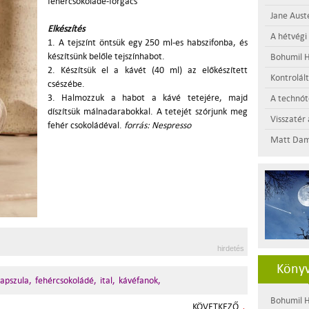
fehércsokoládé-forgács
Jane Aust
Elkészítés
A hétvégi
1. A tejszínt öntsük egy 250 ml-es habszifonba, és
készítsünk belőle tejszínhabot.
Bohumil H
2. Készítsük el a kávét (40 ml) az előkészített
Kontrolál
csészébe.
3. Halmozzuk a habot a kávé tetejére, majd
A technótó
díszítsük málnadarabokkal. A tetejét szórjunk meg
Visszatér 
fehér csokoládéval.
forrás: Nespresso
Matt Dam
hirdetés
Könyv
apszula,
fehércsokoládé,
ital,
kávéfanok,
Bohumil H
KÖVETKEZŐ