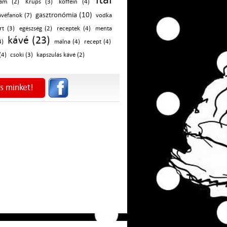
am (2)
Krups (3)
koffein (4)
gasztronómia (10)
ávéfanok (7)
vodka
rt (3)
egészség (2)
receptek (4)
menta
kávé (23)
4)
málna (4)
recept (4)
(4)
csoki (3)
kapszulás kávé (2)
s minket!