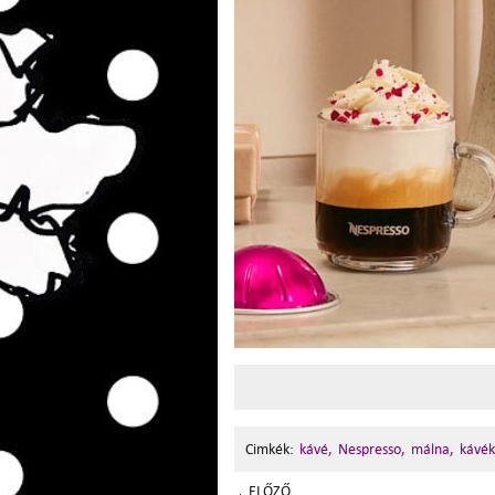
Cimkék:
kávé,
Nespresso,
málna,
kávék
ELŐZŐ