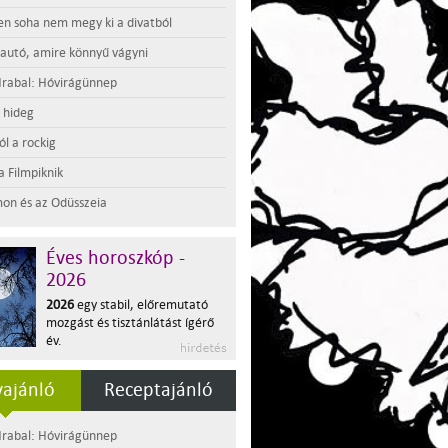
en soha nem megy ki a divatból
 autó, amire könnyű vágyni
rabal: Hóvirágünnep
t hideg
l a rockig
a Filmpiknik
on és az Odüsszeia
Éves horoszkóp -
2026
2026
egy stabil, előremutató
mozgást és tisztánlátást ígérő
év.
ajánló
Receptajánló
rabal: Hóvirágünnep