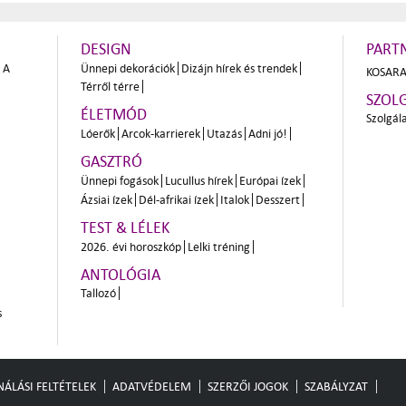
DESIGN
PART
A
Ünnepi dekorációk
Dizájn hírek és trendek
KOSARA
Térről térre
SZOL
ÉLETMÓD
Szolgál
Lóerők
Arcok-karrierek
Utazás
Adni jó!
GASZTRÓ
Ünnepi fogások
Lucullus hírek
Európai ízek
Ázsiai ízek
Dél-afrikai ízek
Italok
Desszert
TEST & LÉLEK
2026. évi horoszkóp
Lelki tréning
ANTOLÓGIA
Tallozó
s
ÁLÁSI FELTÉTELEK
ADATVÉDELEM
SZERZŐI JOGOK
SZABÁLYZAT