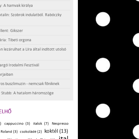
y: A hamvak királya
atalin: Szobrok indulatból. Rabóczky
llent: Gikszer
ria: Tibeti orgona
lezárulhat a Líra által indított utolsó
argó Irodalmi Fesztivál
rjaiban
os buszlimuzin - nemcsak főniknek
 Stubb: A hatalom háromszöge
ELHŐ
)
cappuccino (3)
italok (7)
Nespresso
koktél (13)
 Roland (3)
csokoládé (2)
ital