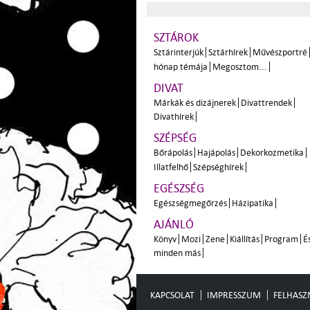
SZTÁROK
Sztárinterjúk
Sztárhírek
Művészportré
hónap témája
Megosztom...
DIVAT
Márkák és dizájnerek
Divattrendek
Divathírek
SZÉPSÉG
Bőrápolás
Hajápolás
Dekorkozmetika
Illatfelhő
Szépséghírek
EGÉSZSÉG
Egészségmegőrzés
Házipatika
AJÁNLÓ
Könyv
Mozi
Zene
Kiállítás
Program
É
minden más
KAPCSOLAT
IMPRESSZUM
FELHASZN