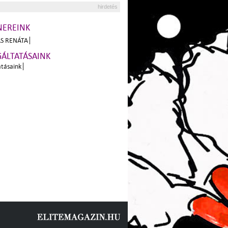
hirdetés
NEREINK
S RENÁTA
GÁLTATÁSAINK
atásaink