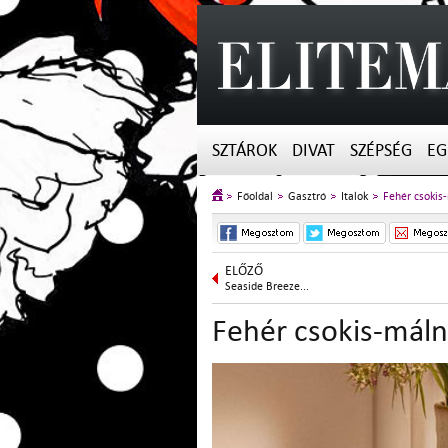
SZTÁROK
DIVAT
SZÉPSÉG
EG
Főoldal
Gasztró
Italok
Fehér csokis
ELŐZŐ
Seaside Breeze...
Fehér csokis-máln