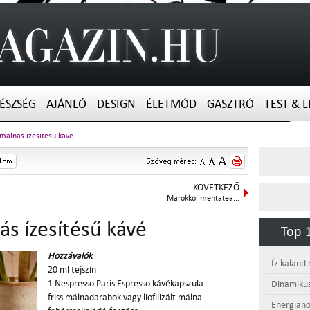
ÉSZSÉG
AJÁNLÓ
DESIGN
ÉLETMÓD
GASZTRÓ
TEST & L
-málnás ízesítésű kávé
KÖVETKEZŐ
Marokkói mentatea...
ás ízesítésű kávé
Top 1
Hozzávalók
Íz kaland
20 ml tejszín
1 Nespresso Paris Espresso kávékapszula
Dinamikus
friss málnadarabok vagy liofilizált málna
Energianö