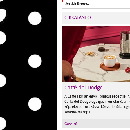
Seaside Breeze...
CIKKAJÁNLÓ
Caffè del Dodge
A Caffè Florian egyik ikonikus receptje in
Caffè del Dodge egy igazi remekmű, am
képzeletbeli utazással közvetlenül a leg
kávéházba repít.
Gasztró