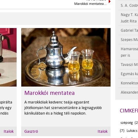
Marokkói mentatea...
S. A. Cosb
Nagy T. K
Judit Rita
Gabriel Ta
Szepes Má
Hamarosan 
per is
Tavaszi M
Egymás ka
Konnektor
Marokkói mentatea
Alexander
spirálta
A marokkóiak kedvenc teája egyaránt
ely egy
jótékonyan hat szervezetünkre a legnagyobb
CIMKEF
endás
kánikulában és a hideg téli napokon.
szépség (2
(7)
Lukács
Italok
Gasztró
Italok