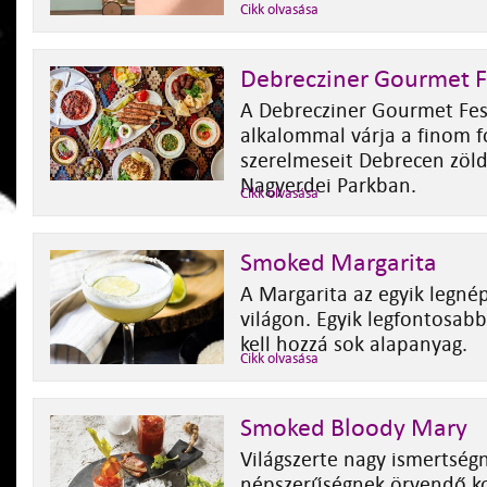
Cikk olvasása
Debrecziner Gourmet F
A Debrecziner Gourmet Fesz
alkalommal várja a finom 
szerelmeseit Debrecen zöld
Nagyerdei Parkban.
Cikk olvasása
Smoked Margarita
A Margarita az egyik legnép
világon. Egyik legfontosab
kell hozzá sok alapanyag.
Cikk olvasása
Smoked Bloody Mary
Világszerte nagy ismertség
népszerűségnek örvendő ko