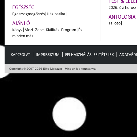
TEST & LÉLE
EGÉSZSÉG
2026. évi horos
Egészségmegőrzés
Házipatika
ANTOLÓGIA
AJÁNLÓ
Tallozó
Könyv
Mozi
Zene
Kiállítás
Program
És
minden más
KAPCSOLAT
IMPRESSZUM
FELHASZNÁLÁSI FELTÉTELEK
ADATVÉD
Copyright © 2007-2026 Elite Magazin - Minden jog fenntartva.