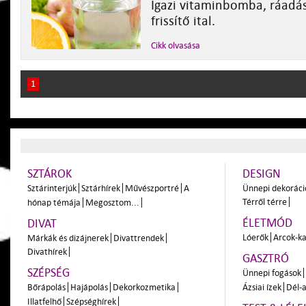
Igazi vitaminbomba, ráadás
frissítő ital.
Cikk olvasása
1
SZTÁROK
DESIGN
Sztárinterjúk
Sztárhírek
Művészportré
A
Ünnepi dekoráci
Térről térre
hónap témája
Megosztom...
ÉLETMÓD
DIVAT
Lóerők
Arcok-ka
Márkák és dizájnerek
Divattrendek
Divathírek
GASZTRÓ
SZÉPSÉG
Ünnepi fogások
Bőrápolás
Hajápolás
Dekorkozmetika
Ázsiai ízek
Dél-a
Illatfelhő
Szépséghírek