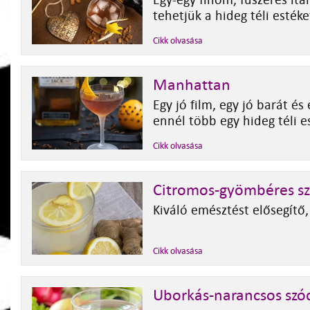
Egy-egy finom, fűszeres ita
tehetjük a hideg téli estéke
Cikk olvasása
Manhattan
Egy jó film, egy jó barát és 
ennél több egy hideg téli 
Cikk olvasása
Citromos-gyömbéres sz
Kiváló emésztést elősegítő, f
Cikk olvasása
Uborkás-narancsos szó