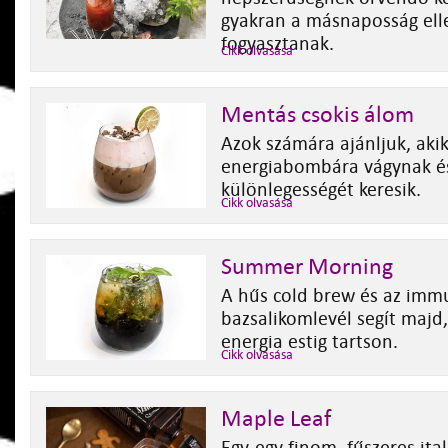
gyakran a másnaposság elle
fogyasztanak.
Cikk olvasása
Mentás csokis álom
Azok számára ajánljuk, akik
energiabombára vágynak é
különlegességét keresik.
Cikk olvasása
Summer Morning
A hűs cold brew és az imm
bazsalikomlevél segít majd,
energia estig tartson.
Cikk olvasása
Maple Leaf