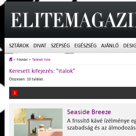
SZTÁROK
DIVAT
SZÉPSÉG
EGÉSZSÉG
AJÁNLÓ
DESI
Főoldal
Találati lista
Keresett kifejezés: "italok"
Összesen: 10 találat.
1
Seaside Breeze
A frissítő kávé ízélménye e
szabadság és az álmodozás