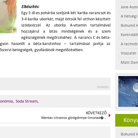
Elkészítés:
Jane Aust
Egy 3 dl-es pohárba szeljünk két karika narancsot és
A hétvégi
3-4 karika uborkát, majd öntsük fel otthon készített
szódavízzel. Az uborka A-vitamin tartalmával
Bohumil H
hozzájárul a látás minőségének és a szem
Kontrolál
egészségének megőrzéséhez. A narancs C és béta-
gyon hasonlít a béta-karotinhoz – tartalmával javítja az
A technótó
őszervi betegségek, gyulladások megelőzésében.
Visszatér 
Matt Dam
hirdetés
ronómia,
Soda Stream,
KÖVETKEZŐ
Mentás-citromos görögdinnye-limonád�...
Könyv
Bohumil H