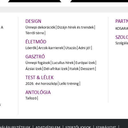
DESIGN
PART
A
Ünnepi dekorációk
Dizájn hírek és trendek
KOSARA
Térről térre
SZOL
ÉLETMÓD
Szolgál
Lóerők
Arcok-karrierek
Utazás
Adni jó!
GASZTRÓ
Ünnepi fogások
Lucullus hírek
Európai ízek
Ázsiai ízek
Dél-afrikai ízek
Italok
Desszert
TEST & LÉLEK
2026. évi horoszkóp
Lelki tréning
ANTOLÓGIA
Tallozó
s
ÁLÁSI FELTÉTELEK
ADATVÉDELEM
SZERZŐI JOGOK
SZABÁLYZAT