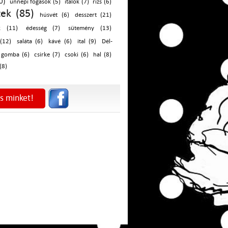
0)
ünnepi fogások (5)
italok (7)
rizs (6)
tek (85)
húsvét (6)
desszert (21)
k (11)
édesség (7)
sütemény (13)
 (12)
saláta (6)
kávé (6)
ital (9)
Dél-
gomba (6)
csirke (7)
csoki (6)
hal (8)
(8)
s minket!