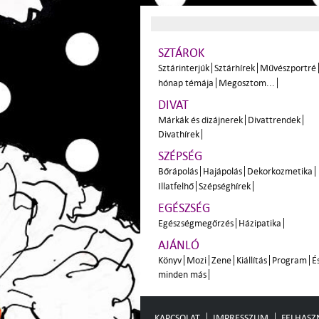
SZTÁROK
Sztárinterjúk
Sztárhírek
Művészportré
hónap témája
Megosztom...
DIVAT
Márkák és dizájnerek
Divattrendek
Divathírek
SZÉPSÉG
Bőrápolás
Hajápolás
Dekorkozmetika
Illatfelhő
Szépséghírek
EGÉSZSÉG
Egészségmegőrzés
Házipatika
AJÁNLÓ
Könyv
Mozi
Zene
Kiállítás
Program
É
minden más
KAPCSOLAT
IMPRESSZUM
FELHASZN