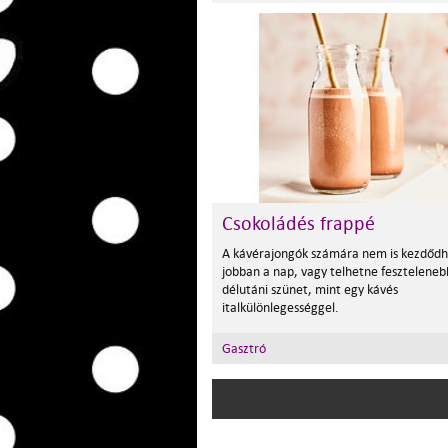
Csokoládés frappé
A kávérajongók számára nem is kezdőd
jobban a nap, vagy telhetne feszteleneb
délutáni szünet, mint egy kávés
italkülönlegességgel.
Gasztró