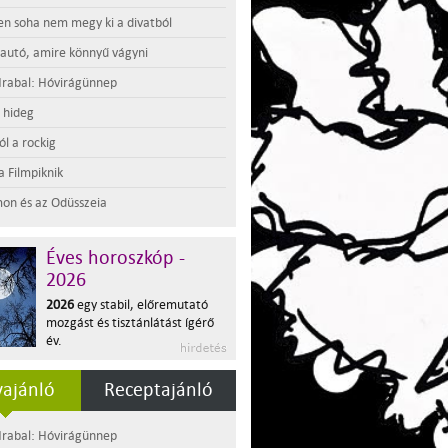
en soha nem megy ki a divatból
 autó, amire könnyű vágyni
rabal: Hóvirágünnep
t hideg
l a rockig
a Filmpiknik
on és az Odüsszeia
Éves horoszkóp -
2026
2026
egy stabil, előremutató
mozgást és tisztánlátást ígérő
év.
ajánló
Receptajánló
rabal: Hóvirágünnep