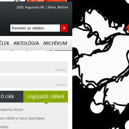
2026. Augusztus 06. | Berta, Bettina
ÉLEK
ANTOLÓGIA
ARCHÍVUM
hirdetés
hirdetés
0 cikk
Legújabb cikkek
 naponta ötször
an zöldül a hazai újautópiac
velés