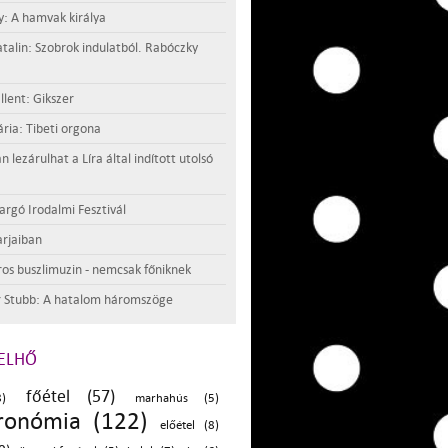
y: A hamvak királya
atalin: Szobrok indulatból. Rabóczky
llent: Gikszer
ria: Tibeti orgona
lezárulhat a Líra által indított utolsó
argó Irodalmi Fesztivál
rjaiban
os buszlimuzin - nemcsak főniknek
 Stubb: A hatalom háromszöge
ELHŐ
főétel (57)
)
marhahús (5)
ronómia (122)
előétel (8)