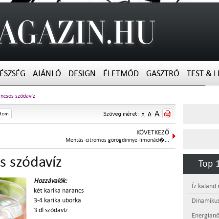
ÉSZSÉG
AJÁNLÓ
DESIGN
ÉLETMÓD
GASZTRÓ
TEST & L
ncsos szódavíz
KÖVETKEZŐ
Mentás-citromos görögdinnye-limonád�...
s szódavíz
Top 1
Hozzávalók:
Íz kaland
két karika narancs
3-4 karika uborka
Dinamikus
3 dl szódavíz
Energianö