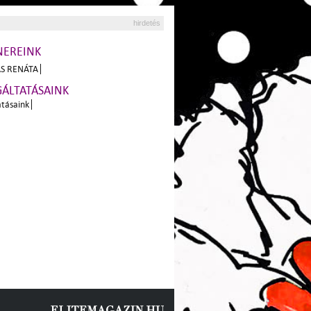
hirdetés
NEREINK
S RENÁTA
GÁLTATÁSAINK
atásaink