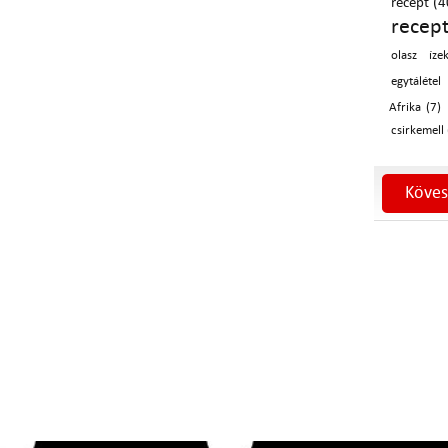
recept (4
recep
olasz íze
egytálétel
Afrika (7)
csirkemell 
Köves