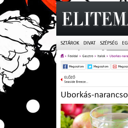
SZTÁROK
DIVAT
SZÉPSÉG
EG
Főoldal
Gasztró
Italok
Uborkás-nara
ELŐZŐ
Seaside Breeze...
Uborkás-narancso