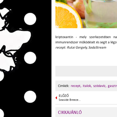
kriptoxantin - mely szerkezetében na
immunrendszer működését és segít a légz
recept:
Rutai Gergely, SodaStream
Cimkék:
recept,
italok,
szódavíz,
gaszt
ELŐZŐ
Seaside Breeze...
CIKKAJÁNLÓ