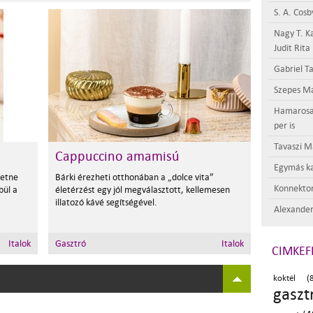
S. A. Cosb
Nagy T. K
Judit Rita
Gabriel Ta
Szepes Má
Hamarosan 
per is
Tavaszi M
Cappuccino amamisú
Egymás ka
hetne
Bárki érezheti otthonában a „dolce vita”
Konnektor
bül a
életérzést egy jól megválasztott, kellemesen
illatozó kávé segítségével.
Alexander
Italok
Gasztró
Italok
CIMKEF
koktél (8
gaszt