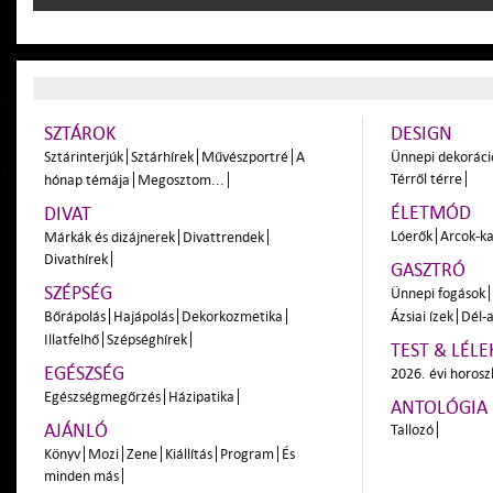
SZTÁROK
DESIGN
Sztárinterjúk
Sztárhírek
Művészportré
A
Ünnepi dekoráci
Térről térre
hónap témája
Megosztom...
ÉLETMÓD
DIVAT
Lóerők
Arcok-ka
Márkák és dizájnerek
Divattrendek
Divathírek
GASZTRÓ
SZÉPSÉG
Ünnepi fogások
Bőrápolás
Hajápolás
Dekorkozmetika
Ázsiai ízek
Dél-a
Illatfelhő
Szépséghírek
TEST & LÉLE
EGÉSZSÉG
2026. évi horos
Egészségmegőrzés
Házipatika
ANTOLÓGIA
AJÁNLÓ
Tallozó
Könyv
Mozi
Zene
Kiállítás
Program
És
minden más