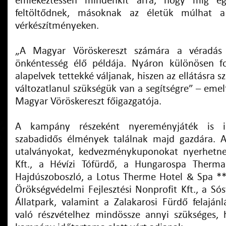
emlékeztessen mindenkit arra, hogy míg e
feltöltődnek, másoknak az életük múlhat a 
vérkészítményeken.
„A Magyar Vöröskereszt számára a véradás
önkéntesség élő példája. Nyáron különösen f
alapelvek tettekké váljanak, hiszen az ellátásra s
változatlanul szükségük van a segítségre” – emelt
Magyar Vöröskereszt főigazgatója.
A kampány részeként nyereményjáték is i
szabadidős élmények találnak majd gazdára. A
utalványokat, kedvezménykuponokat nyerhetne
Kft., a Hévízi Tófürdő, a Hungarospa Therma
Hajdúszoboszló, a Lotus Therme Hotel & Spa *
Örökségvédelmi Fejlesztési Nonprofit Kft., a Só
Állatpark, valamint a Zalakarosi Fürdő felajánl
való részvételhez mindössze annyi szükséges,