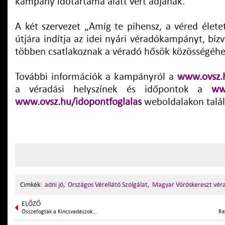
kampány időtartama alatt vért adjanak.
A két szervezet „Amíg te pihensz, a véred élete
útjára indítja az idei nyári véradókampányt, bí
többen csatlakoznak a véradó hősök közösségéhe
További információk a kampányról a
www.ovsz.
a véradási helyszínek és időpontok a
ww
www.ovsz.hu/idopontfoglalas
weboldalakon talá
Cimkék:
adni jó,
Országos Vérellátó Szolgálat,
Magyar Vöröskereszt vér
ELŐZŐ
Összefogtak a Kincsvadászok...
Re