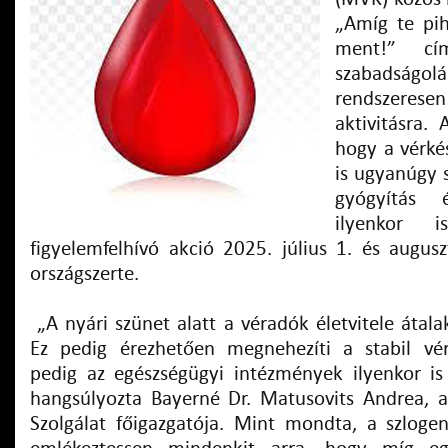
„Amíg te pih
ment!” cí
szabadságo
rendszeresen
aktivitásra.
hogy a vérké
is ugyanúgy 
gyógyítás 
ilyenkor 
figyelemfelhívó akció 2025. július 1. és augusz
országszerte.
„A nyári szünet alatt a véradók életvitele átala
Ez pedig érezhetően megnehezíti a stabil vére
pedig az egészségügyi intézmények ilyenkor i
hangsúlyozta Bayerné Dr. Matusovits Andrea, a
Szolgálat főigazgatója. Mint mondta, a szlogen