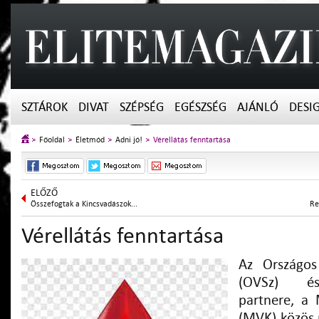
SZTÁROK
DIVAT
SZÉPSÉG
EGÉSZSÉG
AJÁNLÓ
DESI
Főoldal
Életmód
Adni jó!
Vérellátás fenntartása
ELŐZŐ
Összefogtak a Kincsvadászok...
Re
Vérellátás fenntartása
Az Országos 
(OVSz) és
partnere, a 
(MVK) közös 