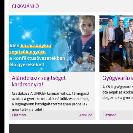
CIKKAJÁNLÓ
Ajándékozz segítséget
Gyógyvarázs
karácsonyra!
A K&H gyógyvarázs
óta adják át azokn
Csatlakozz A UNICEF kampányához, támogasd
dolgoznak a gyer
azokat a gyerekeket, akik nélkülözésben élnek,
a legnagyobb kiszolgáltatottságban próbálják
meg túlélni a telet!
Életmód
Adni jó!
Életmód