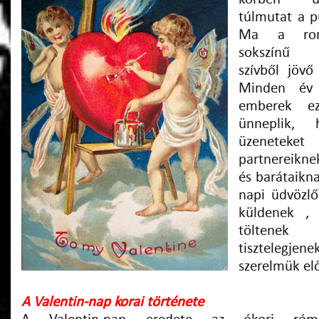
túlmutat a 
Ma a roma
sokszínű k
szívből jövő
Minden év 
emberek e
ünneplik, h
üzenete
partnereikne
és barátaikn
napi üdvözlő
küldenek , 
töltenek
tisztelegjene
szerelmük elő
A Valentin-nap korai története