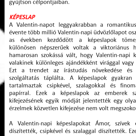
gyújtson célpontjaiban.
KÉPESLAP
A Valentin-napot leggyakrabban a romantikus
évente több millió Valentin-napi üdvözlőlapot o
as években kezdődött a képeslapok tömeg
különösen népszerűek voltak a viktoriánus 
hamarosan szokássá vált, hogy Valentin-napi 
valakinek különleges ajándékként virággal vagy 
Ezt a trendet az írástudás növekedése és
szolgáltatás táplálta. A képeslapok gyakran
tartalmaztak csipkével, szalagokkal és fin
papírral. Ezek a képeslapok az emberek s
kifejezésének egyik módját jelentették egy oly
érzelmek közvetlen kifejezése nem volt megszoko
A Valentin-napi képeslapokat Ámor, szívek 
díszítették, csipkével és szalaggal díszítették. 