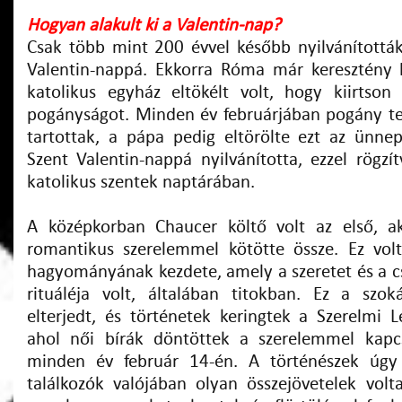
Hogyan alakult ki a Valentin-nap?
Csak több mint 200 évvel később nyilvánították
Valentin-nappá. Ekkorra Róma már keresztény hi
katolikus egyház eltökélt volt, hogy kiirts
pogányságot. Minden év februárjában pogány te
tartottak, a pápa pedig eltörölte ezt az ünnep
Szent Valentin-nappá nyilvánította, ezzel rögzí
katolikus szentek naptárában.
A középkorban Chaucer költő volt az első, ak
romantikus szerelemmel kötötte össze. Ez vol
hagyományának kezdete, amely a szeretet és a cs
rituáléja volt, általában titokban. Ez a szo
elterjedt, és történetek keringtek a Szerelmi L
ahol női bírák döntöttek a szerelemmel kapc
minden év február 14-én. A történészek úgy
találkozók valójában olyan összejövetelek vol