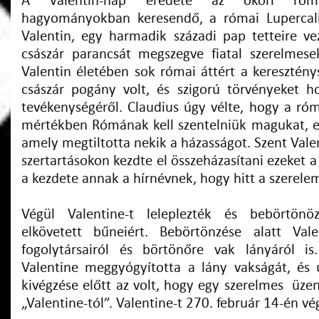
A Valentin-nap eredete az ókori róm
hagyományokban keresendő, a római Lupercal
Valentin, egy harmadik századi pap tetteire vez
császár parancsát megszegve fiatal szerelmesek
Valentin életében sok római áttért a kereszténys
császár pogány volt, és szigorú törvényeket h
tevékenységéről. Claudius úgy vélte, hogy a róm
mértékben Rómának kell szentelniük magukat, ez
amely megtiltotta nekik a házasságot. Szent Valen
szertartásokon kezdte el összeházasítani ezeket a
a kezdete annak a hírnévnek, hogy hitt a szerele
Végül Valentine-t leleplezték és bebörtönö
elkövetett bűneiért. Bebörtönzése alatt Val
fogolytársairól és börtönőre vak lányáról is
Valentine meggyógyította a lány vakságát, és 
kivégzése előtt az volt, hogy egy szerelmes üzene
„Valentine-tól”. Valentine-t 270. február 14-én vé