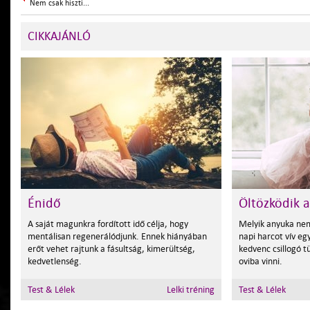
Nem csak hiszti...
CIKKAJÁNLÓ
Énidő
Öltözködik 
A saját magunkra fordított idő célja, hogy
Melyik anyuka ne
mentálisan regenerálódjunk. Ennek hiányában
napi harcot vív e
erőt vehet rajtunk a fásultság, kimerültség,
kedvenc csillogó t
kedvetlenség.
oviba vinni.
Test & Lélek
Lelki tréning
Test & Lélek