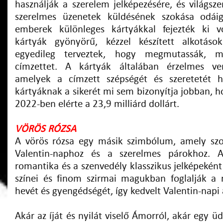
használják a szerelem jelképezésére, és világsze
szerelmes üzenetek küldésének szokása odáig
emberek különleges kártyákkal fejezték ki 
kártyák gyönyörű, kézzel készített alkotáso
egyedileg terveztek, hogy megmutassák, m
címzettet. A kártyák általában érzelmes ver
amelyek a címzett szépségét és szeretetét h
kártyáknak a sikerét mi sem bizonyítja jobban, h
2022-ben elérte a 23,9 milliárd dollárt.
VÖRÖS RÓZSA
A vörös rózsa egy másik szimbólum, amely szo
Valentin-naphoz és a szerelmes párokhoz. 
romantika és a szenvedély klasszikus jelképeként
színei és finom szirmai magukban foglalják a
hevét és gyengédségét, így kedvelt Valentin-napi
Akár az íját és nyilát viselő Ámorról, akár egy ü