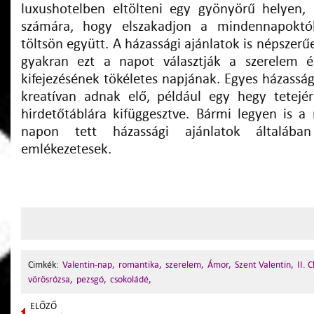
luxushotelben eltölteni egy gyönyörű helyen,
számára, hogy elszakadjon a mindennapoktól
töltsön együtt. A házassági ajánlatok is népszerű
gyakran ezt a napot választják a szerelem és
kifejezésének tökéletes napjának. Egyes házassá
kreatívan adnak elő, például egy hegy tetejé
hirdetőtáblára kifüggesztve. Bármi legyen is a 
napon tett házassági ajánlatok általába
emlékezetesek.
Cimkék:
Valentin-nap,
romantika,
szerelem,
Ámor,
Szent Valentin,
II. 
vörösrózsa,
pezsgó,
csokoládé,
ELŐZŐ