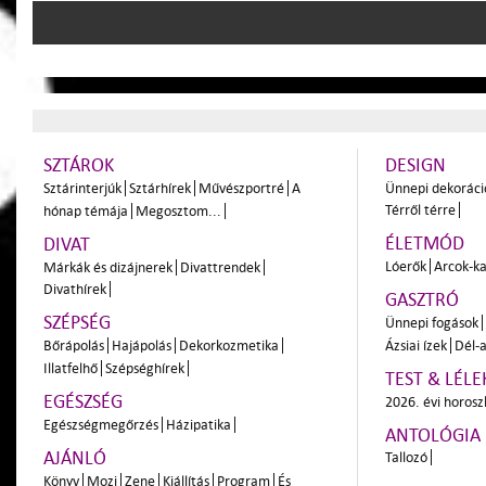
SZTÁROK
DESIGN
Sztárinterjúk
Sztárhírek
Művészportré
A
Ünnepi dekoráci
Térről térre
hónap témája
Megosztom...
ÉLETMÓD
DIVAT
Lóerők
Arcok-ka
Márkák és dizájnerek
Divattrendek
Divathírek
GASZTRÓ
SZÉPSÉG
Ünnepi fogások
Bőrápolás
Hajápolás
Dekorkozmetika
Ázsiai ízek
Dél-a
Illatfelhő
Szépséghírek
TEST & LÉLE
EGÉSZSÉG
2026. évi horos
Egészségmegőrzés
Házipatika
ANTOLÓGIA
AJÁNLÓ
Tallozó
Könyv
Mozi
Zene
Kiállítás
Program
És