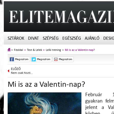
SZTÁROK
DIVAT
SZÉPSÉG
EGÉSZSÉG
AJÁNLÓ
DESI
Főoldal
Test & Lélek
Lelki tréning
Mi is az a Valentin-nap?
ELŐZŐ
Nem csak hiszti...
Mi is az a Valentin-nap?
Február 1
gyakran felm
jelent a Val
körben ü