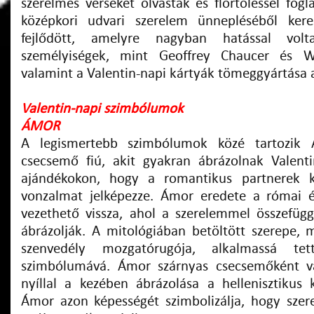
szerelmes verseket olvastak és flörtöléssel fog
középkori udvari szerelem ünnepléséből kere
fejlődött, amelyre nagyban hatással volt
személyiségek, mint Geoffrey Chaucer és Wi
valamint a Valentin-napi kártyák tömeggyártása a
Valentin-napi szimbólumok
ÁMOR
A legismertebb szimbólumok közé tartozik 
csecsemő fiú, akit gyakran ábrázolnak Valent
ajándékokon, hogy a romantikus partnerek k
vonzalmat jelképezze. Ámor eredete a római é
vezethető vissza, ahol a szerelemmel összefügg
ábrázolják. A mitológiában betöltött szerepe, 
szenvedély mozgatórugója, alkalmassá tet
szimbólumává. Ámor szárnyas csecsemőként vag
nyíllal a kezében ábrázolása a hellenisztikus 
Ámor azon képességét szimbolizálja, hogy szer