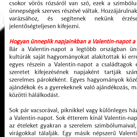
csokor vörös rózsáról van szó, ezek a szimból
ünnepségek szerves részévé váltak. Hozzájárulna
varázsához, és segítenek nekünk érzés
jelentőségteljesen kifejezni.
Hogyan ünneplik napjainkban a Valentin-napot a 
Bár a Valentin-napot a legtöbb országban ün
kultúrák saját hagyományokat alakítottak ki err
egyes részein a Valentin-napot a családtagok 
szeretet kifejezésének napjaként tartják s
szerelmes párokéként. Egyes hagyományok közé
ajándékok és a gyerekeknek való ajándékozás, m
közötti hálálkodást.
Sok pár vacsorával, piknikkel vagy különleges ház
a Valentin-napot. Sok étterem kínál Valentin-nap
az ételeket gyakran a szerelem szimbólumaival, 
virágokkal tálalják. Egy másik népszerű Valen