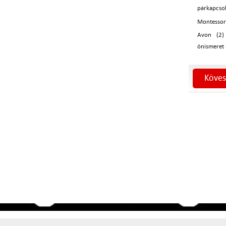
párkapcso
Montessor
Avon (2)
önismeret 
Köves