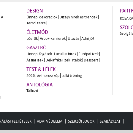
DESIGN
PART
A
Ünnepi dekorációk
Dizájn hírek és trendek
KOSARA
Térről térre
SZOL
ÉLETMÓD
Szolgál
Lóerők
Arcok-karrierek
Utazás
Adni jó!
GASZTRÓ
Ünnepi fogások
Lucullus hírek
Európai ízek
Ázsiai ízek
Dél-afrikai ízek
Italok
Desszert
TEST & LÉLEK
2026. évi horoszkóp
Lelki tréning
ANTOLÓGIA
Tallozó
s
ÁLÁSI FELTÉTELEK
ADATVÉDELEM
SZERZŐI JOGOK
SZABÁLYZAT