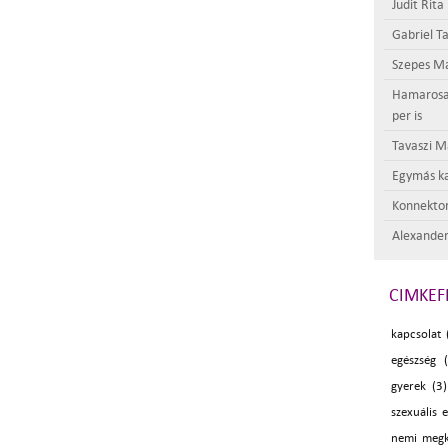
Judit Rita
Gabriel Ta
Szepes Má
Hamarosan 
per is
Tavaszi M
Egymás ka
Konnektor
Alexander
CIMKEF
kapcsolat 
egészség (
gyerek (3)
szexuális 
nemi megk