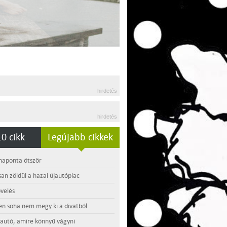
hirdetés
hirdetés
0 cikk
Legújabb cikkek
 naponta ötször
an zöldül a hazai újautópiac
velés
en soha nem megy ki a divatból
 autó, amire könnyű vágyni