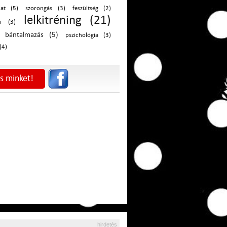
lat (5)
szorongás (3)
feszültség (2)
lelkitréning (21)
i (3)
bántalmazás (5)
pszichológia (3)
(4)
s minket!
hirdetés