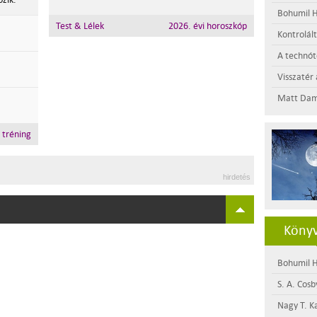
Bohumil H
Test & Lélek
2026. évi horoszkóp
Kontrolál
A technótó
Visszatér 
Matt Dam
i tréning
hirdetés
Könyv
Bohumil H
S. A. Cosb
Nagy T. K