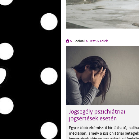
Főoldal
Test & Lélek
Jogsegély pszichiátriai
jogsértések esetén
Egyre több elrémisztő hír látható, hallha
médiában, amely a pszichiátriai betegek
jogsértések áldozatává válásával foglalk