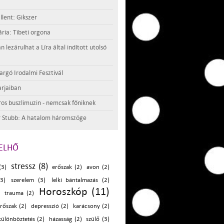
llent: Gikszer
ria: Tibeti orgona
lezárulhat a Líra által indított utolsó
argó Irodalmi Fesztivál
rjaiban
os buszlimuzin - nemcsak főniknek
 Stubb: A hatalom háromszöge
ELHŐ
stressz (8)
(3)
erőszak (2)
avon (2)
3)
szerelem (3)
lelki bántalmazás (2)
Horoszkóp (11)
trauma (2)
erőszak (2)
depresszió (2)
karácsony (2)
ülönböztetés (2)
házasság (2)
szülő (3)