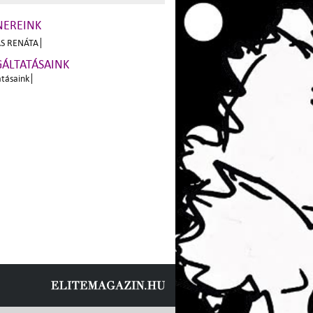
NEREINK
S RENÁTA
GÁLTATÁSAINK
atásaink