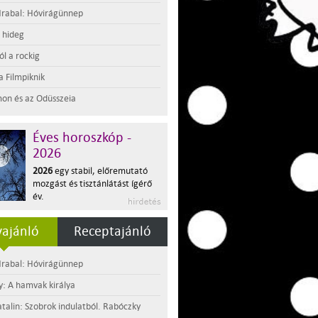
rabal: Hóvirágünnep
t hideg
l a rockig
a Filmpiknik
on és az Odüsszeia
Éves horoszkóp -
2026
2026
egy stabil, előremutató
mozgást és tisztánlátást ígérő
év.
ajánló
Receptajánló
rabal: Hóvirágünnep
y: A hamvak királya
atalin: Szobrok indulatból. Rabóczky