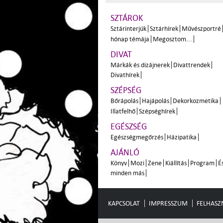
SZTÁROK
Sztárinterjúk
Sztárhírek
Művészportré
hónap témája
Megosztom...
DIVAT
Márkák és dizájnerek
Divattrendek
Divathírek
SZÉPSÉG
Bőrápolás
Hajápolás
Dekorkozmetika
Illatfelhő
Szépséghírek
EGÉSZSÉG
Egészségmegőrzés
Házipatika
AJÁNLÓ
Könyv
Mozi
Zene
Kiállítás
Program
É
minden más
KAPCSOLAT
IMPRESSZUM
FELHASZN