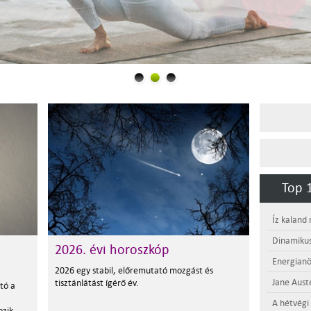
Top 1
Íz kaland
Dinamikus
2026. évi horoszkóp
Energianö
2026 egy stabil, előremutató mozgást és
Jane Aust
tisztánlátást ígérő év.
tó a
A hétvégi
ozik.