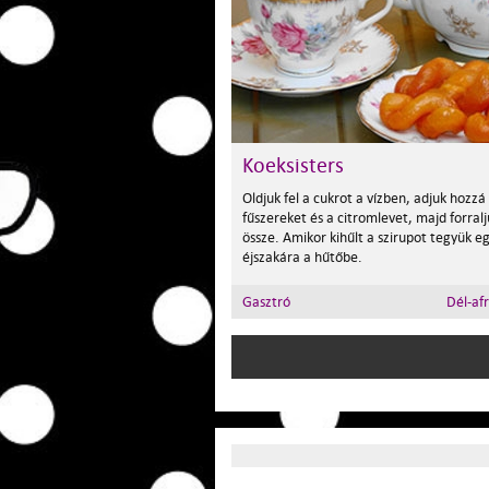
Koeksisters
Oldjuk fel a cukrot a vízben, adjuk hozzá
fűszereket és a citromlevet, majd forralj
össze. Amikor kihűlt a szirupot tegyük e
éjszakára a hűtőbe.
Gasztró
Dél-afr