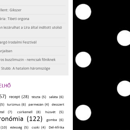
llent: Gikszer
ria: Tibeti orgona
lezárulhat a Líra által indított utolsó
argó Irodalmi Fesztivál
rjaiban
os buszlimuzin - nemcsak főniknek
 Stubb: A hatalom háromszöge
ELHŐ
57)
recept (28)
tészta (5)
saláta (6)
 (5)
turizmus (6)
parmezán (4)
desszert
étel (7)
csirkemell (8)
húsvét (5)
ronómia (122)
gomba (6)
 (10)
édesség (5)
csoki (4)
Dél-Afrika