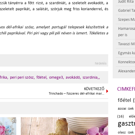
Judit Rita
ezzük tányérra a főtt rizst, a szardíniát, a szeletelt avokadót, a
 szeletelt paprikát, a salátát, szórjuk meg friss korianderrel, és
Gabriel Ta
Szepes Má
s dél-afrikai szósz, amelyet portugál telepesek készítettek a
Hamarosan 
hili paprikával
.
Piri piri vagy pili pili néven is ismert. Tökéletes a
per is
Tavaszi M
Egymás ka
Konnektor
hirdetés
Alexander
frika,
peri peri szósz,
főétel,
omege3,
avokádó,
szardinia,,
CIMKEF
KÖVETKEZŐ
Trinchado – fűszeres dél-afrikai mar...
főétel (
ázsiai ízek
(16)
elő
gaszt
olasz ízek