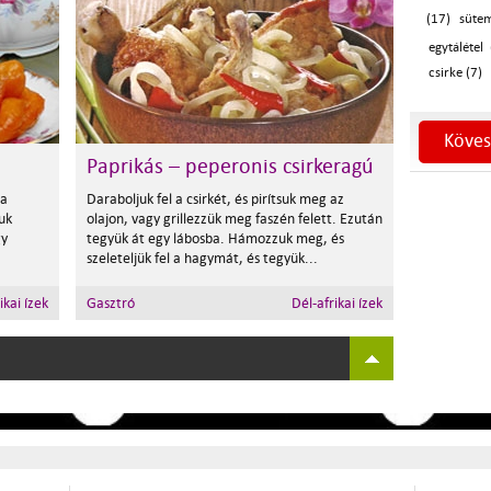
(17)
sütem
egytálétel 
csirke (7)
Köves
Paprikás – peperonis csirkeragú
 a
Daraboljuk fel a csirkét, és pirítsuk meg az
uk
olajon, vagy grillezzük meg faszén felett. Ezután
gy
tegyük át egy lábosba. Hámozzuk meg, és
szeleteljük fel a hagymát, és tegyük...
ikai ízek
Gasztró
Dél-afrikai ízek