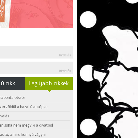
hirdetés
hirdetés
0 cikk
Legújabb cikkek
 naponta ötször
an zöldül a hazai újautópiac
velés
en soha nem megy ki a divatból
 autó, amire könnyű vágyni