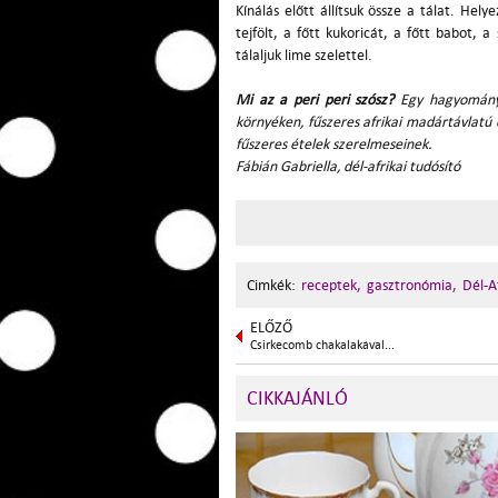
Kínálás előtt állítsuk össze a tálat. Hely
tejfölt, a főtt kukoricát, a főtt babot, a
tálaljuk lime szelettel.
Mi az a peri peri szósz?
E
gy hagyományo
környéken, fűszeres afrikai madártávlatú c
fűszeres ételek szerelmeseinek.
Fábián Gabriella, dél-afrikai tudósító
Cimkék:
receptek,
gasztronómia,
Dél-A
ELŐZŐ
Csirkecomb chakalakával...
CIKKAJÁNLÓ