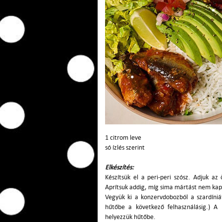
1 citrom leve
só ízlés szerint
Elkészítés:
Készítsük el a peri-peri szósz. Adjuk a
Aprítsuk addig, míg sima mártást nem kap
Vegyük ki a konzervdobozból a szardíniá
hűtőbe a következő felhasználásig.) A 
helyezzük hűtőbe.