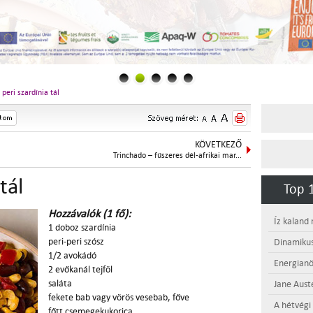
 peri szardínia tál
KÖVETKEZŐ
Trinchado – fűszeres dél-afrikai mar...
tál
Top 1
Hozzávalók (1 fő):
Íz kaland
1 doboz szardínia
peri-peri szósz
Dinamikus
1/2 avokádó
Energianö
2 evőkanál tejföl
saláta
Jane Aust
fekete bab vagy vörös vesebab, főve
A hétvégi
főtt csemegekukorica