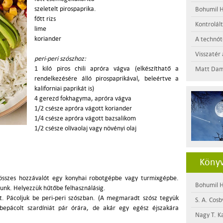
szeletelt pirospaprika.
Bohumil H
főtt rizs
Kontrolál
lime
koriander
A technótó
Visszatér 
peri-peri szószhoz:
1 kiló piros chili apróra vágva (elkészíthatő a
Matt Dam
rendelkezésére álló pirospaprikával, beleértve a
kaliforniai paprikát is)
4 gerezd fokhagyma, apróra vágva
1/2 csésze apróra vágott koriander
1/4 csésze apróra vágott bazsalikom
1/2 csésze olívaolaj vagy növényi olaj
Könyv
z összes hozzávalót egy konyhai robotgépbe vagy turmixgépbe.
Bohumil H
unk. Helyezzük hűtőbe felhasználásig.
t. Pácoljuk be peri-peri szószban. (A megmaradt szósz tegyük
S. A. Cosb
bepácolt szardíniát pár órára, de akár egy egész éjszakára
Nagy T. K