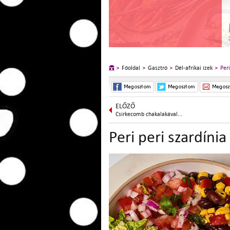
Főoldal
Gasztró
Dél-afrikai ízek
Peri
ELŐZŐ
Csirkecomb chakalakával...
Peri peri szardínia 