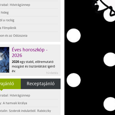
rabal: Hóvirágünnep
t hideg
l a rockig
a Filmpiknik
on és az Odüsszeia
Éves horoszkóp -
2026
2026
egy stabil, előremutató
mozgást és tisztánlátást ígérő
év.
ajánló
Receptajánló
rabal: Hóvirágünnep
y: A hamvak királya
atalin: Szobrok indulatból. Rabóczky