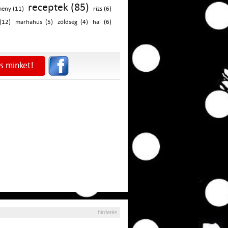
receptek (85)
ény (11)
rizs (6)
(12)
marhahús (5)
zöldség (4)
hal (6)
s minket!
hirdetés