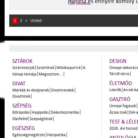
merész és ennyire komoly ü
Cikk olvasása
1
2
>
Utolsó
SZTÁROK
DESIGN
Sztárinterjúk
Sztárhírek
Művészportré
A
Ünnepi dekoráci
Térről térre
hónap témája
Megosztom...
ÉLETMÓD
DIVAT
Lóerők
Arcok-ka
Márkák és dizájnerek
Divattrendek
Divathírek
GASZTRÓ
SZÉPSÉG
Ünnepi fogások
Bőrápolás
Hajápolás
Dekorkozmetika
Ázsiai ízek
Dél-a
Illatfelhő
Szépséghírek
TEST & LÉLE
EGÉSZSÉG
2026. évi horos
Egészségmegőrzés
Házipatika
ANTOLÓGIA