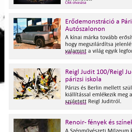
Cikk olvasása
Erődemonstráció a Pári
Autószalonon
A kínai márka tovább erősít
hogy megszilárdítsa jelenlé
valamint a világ egyik legf
Cikk olvasása
Reigl Judit 100/Reigl J
párizsi iskola
Párizs és Berlin mellett szü
kiállítással emlékezik meg 
született Reigl Juditról.
Cikk olvasása
Renoir- fények és színe
A Szépművészeti Műzeum ki