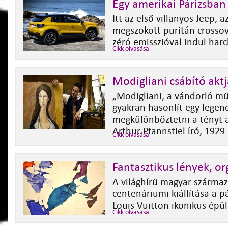
Egy amerikai Párizsban
Itt az első villanyos Jeep, 
megszokott puritán crossov
zéró emisszióval indul harc
Cikk olvasása
Modigliani csábító aktj
„Modigliani, a vándorló mű
gyakran hasonlít egy legen
megkülönböztetni a tényt a 
Arthur Pfannstiel író, 1929
Cikk olvasása
Fantasztikus lények, o
A világhírű magyar szárma
centenáriumi kiállítása a p
Louis Vuitton ikonikus épü
Cikk olvasása