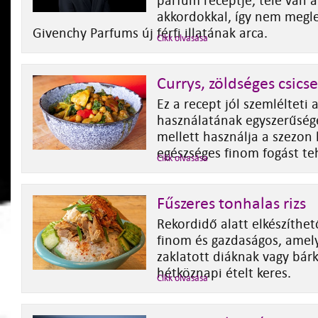
parfüm receptje, tele van á
akkordokkal, így nem megle
Givenchy Parfums új férfi illatának arca.
Cikk olvasása
Currys, zöldséges csics
Ez a recept jól szemlélteti 
használatának egyszerűségé
mellett használja a szezon 
egészséges finom fogást teh
Cikk olvasása
Fűszeres tonhalas rizs
Rekordidő alatt elkészíthető
finom és gazdaságos, amely
zaklatott diáknak vagy bárk
hétköznapi ételt keres.
Cikk olvasása