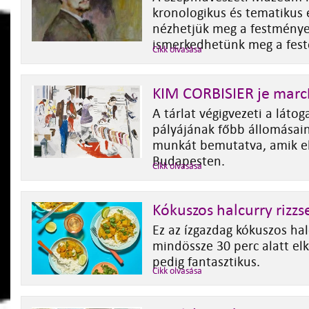
kronologikus és tematikus
nézhetjük meg a festménye
ismerkedhetünk meg a festő
Cikk olvasása
KIM CORBISIER je marc
A tárlat végigvezeti a láto
pályájának főbb állomásai
munkát bemutatva, amik el
Budapesten.
Cikk olvasása
Kókuszos halcurry rizzs
Ez az ízgazdag kókuszos hal
mindössze 30 perc alatt el
pedig fantasztikus.
Cikk olvasása