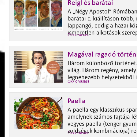
Reigl és barátai
A „Négy Apostol” Rómában 
barátai c. kiállításon több,
lappangó, eddig a hazai kö
ismeretlen alkotások szere
Cikk olvasása
Magával ragadó történ
Három különböző történet
világ. Három regény, amely 
legnehezebb helyzetekből i
Cikk olvasása
Paella
A paella egy klasszikus span
amelynek számos fajtája lé
vegyes paella (tenger gyüm
zöldségek kombinációja) re
Cikk olvasása