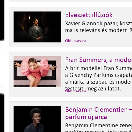
Elveszett illúziók
Xavier Giannoli pazar, kos
ma is releváns és modern B
Cikk olvasása
Fran Summers, a mode
A brit modellel Fran Summe
a Givenchy Parfums csapat
a márka a szabad és moder
testesíti meg az illatot.
Cikk olvasása
Benjamin Clementien –
parfüm új arca
Benjamin Clementine zenéje