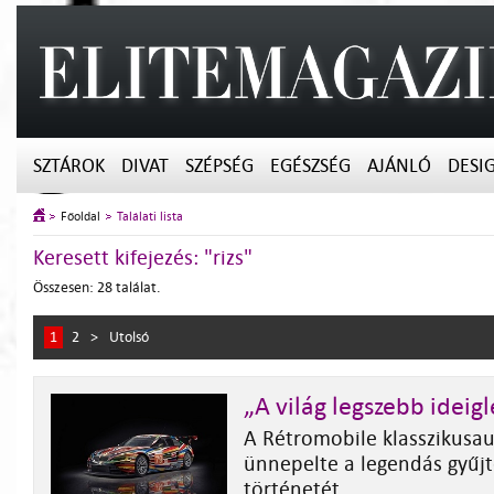
SZTÁROK
DIVAT
SZÉPSÉG
EGÉSZSÉG
AJÁNLÓ
DESI
Főoldal
Találati lista
Keresett kifejezés: "rizs"
Összesen: 28 találat.
1
2
>
Utolsó
„A világ legszebb ideig
A Rétromobile klasszikusau
ünnepelte a legendás gyűj
történetét.