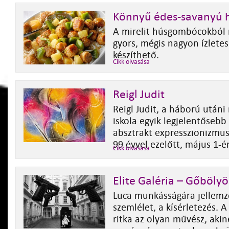
Könnyű édes-savanyú
A mirelit húsgombócokból 
gyors, mégis nagyon ízletes
készíthető.
Cikk olvasása
Reigl Judit
Reigl Judit, a háború utáni
iskola egyik legjelentősebb 
absztrakt expresszionizmus
99 évvel ezelőtt, május 1-én
Cikk olvasása
Elite Galéria – Gőbölyö
Luca munkásságára jellemz
szemlélet, a kísérletezés. 
ritka az olyan művész, akine