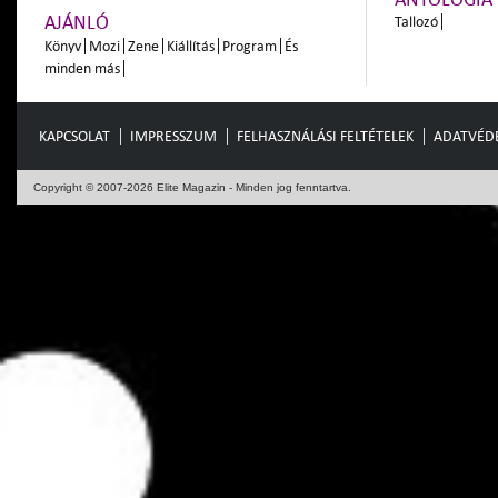
AJÁNLÓ
Tallozó
Könyv
Mozi
Zene
Kiállítás
Program
És
minden más
KAPCSOLAT
IMPRESSZUM
FELHASZNÁLÁSI FELTÉTELEK
ADATVÉD
Copyright © 2007-2026 Elite Magazin - Minden jog fenntartva.