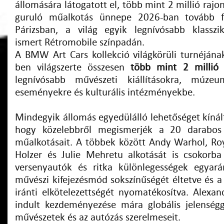
állomására látogatott el, több mint 2 millió rajo
guruló műalkotás ünnepe 2026-ban tovább fo
Párizsban, a világ egyik legnívósabb klassziku
ismert Rétromobile színpadán.
A BMW Art Cars kollekció világkörüli turnéján
ben világszerte összesen
több mint 2 millió 
legnívósabb művészeti kiállításokra, múzeu
eseményekre és kulturális intézményekbe.
Mindegyik állomás egyedülálló lehetőséget kínál
hogy közelebbről megismerjék a 20 darabos
műalkotásait. A többek között Andy Warhol, Roy
Holzer és Julie Mehretu alkotását is csokorba
versenyautók és ritka különlegességek egyará
művészi kifejezésmód sokszínűségét éltetve és
iránti elkötelezettségét nyomatékosítva. Alexa
indult kezdeményezése mára globális jelenségg
művészetek és az autózás szerelmeseit.