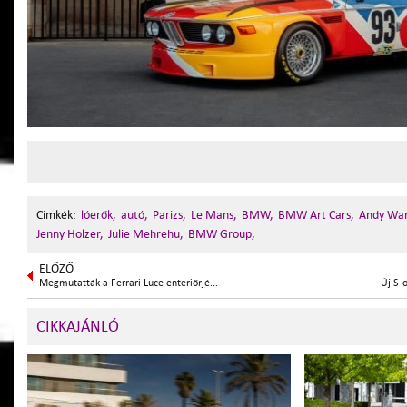
Cimkék:
lóerők,
autó,
Parizs,
Le Mans,
BMW,
BMW Art Cars,
Andy War
Jenny Holzer,
Julie Mehrehu,
BMW Group,
ELŐZŐ
Megmutatták a Ferrari Luce enteriőrjé...
Új S-
CIKKAJÁNLÓ