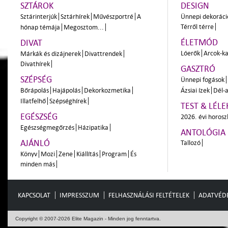
SZTÁROK
DESIGN
Sztárinterjúk
Sztárhírek
Művészportré
A
Ünnepi dekoráci
Térről térre
hónap témája
Megosztom...
ÉLETMÓD
DIVAT
Lóerők
Arcok-ka
Márkák és dizájnerek
Divattrendek
Divathírek
GASZTRÓ
SZÉPSÉG
Ünnepi fogások
Bőrápolás
Hajápolás
Dekorkozmetika
Ázsiai ízek
Dél-a
Illatfelhő
Szépséghírek
TEST & LÉLE
EGÉSZSÉG
2026. évi horos
Egészségmegőrzés
Házipatika
ANTOLÓGIA
AJÁNLÓ
Tallozó
Könyv
Mozi
Zene
Kiállítás
Program
És
minden más
KAPCSOLAT
IMPRESSZUM
FELHASZNÁLÁSI FELTÉTELEK
ADATVÉD
Copyright © 2007-2026 Elite Magazin - Minden jog fenntartva.