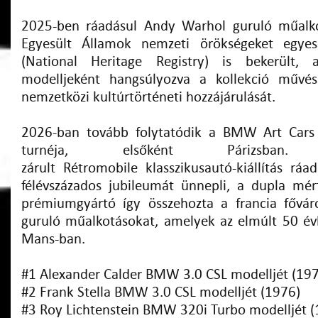
2025-ben ráadásul Andy Warhol guruló műal
Egyesült Államok nemzeti örökségeket egyesí
(National Heritage Registry) is bekerült
modelljeként hangsúlyozva a kollekció művész
nemzetközi kultúrtörténeti hozzájárulását.
2026-ban tovább folytatódik a BMW Art Cars k
turnéja, elsőként Párizsb
zárult Rétromobile klasszikusautó-kiállítás ráa
félévszázados jubileumát ünnepli, a dupla mé
prémiumgyártó így összehozta a francia fővá
guruló műalkotásokat, amelyek az elmúlt 50 évb
Mans-ban.
#1 Alexander Calder BMW 3.0 CSL modelljét (19
#2 Frank Stella BMW 3.0 CSL modelljét (1976)
#3 Roy Lichtenstein BMW 320i Turbo modelljét (