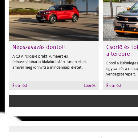
Népszavazás döntött
Csörlő és tö
a terepre
A C3 Aircross-t praktikumáért és
felhasználóbarát kialakításáért ismerték el,
Ebből a különlege
amivel megkönnyíti a mindennapi életet.
egy van és a min
vendégszerepelt.
Életmód
Lóerők
Életmód