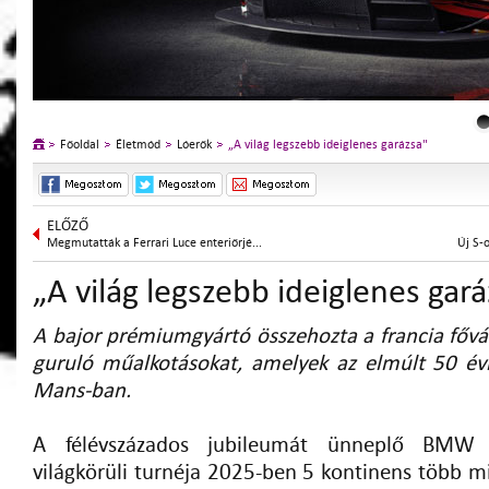
Főoldal
Életmód
Lóerők
„A világ legszebb ideiglenes garázsa"
ELŐZŐ
Megmutatták a Ferrari Luce enteriőrjé...
Új S-
„A világ legszebb ideiglenes gar
A bajor prémiumgyártó összehozta a francia főv
guruló műalkotásokat, amelyek az elmúlt 50 évb
Mans-ban.
A félévszázados jubileumát ünneplő BMW A
világkörüli turnéja 2025-ben 5 kontinens több m