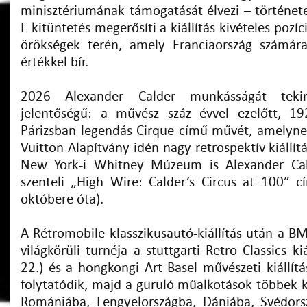
minisztériumának támogatását élvezi – története
E kitüntetés megerősíti a kiállítás kivételes pozíc
örökségek terén, amely Franciaország számára 
értékkel bír.
2026 Alexander Calder munkásságát tekin
jelentőségű: a művész száz évvel ezelőtt, 1
Párizsban legendás Cirque című művét, amelynek 
Vuitton Alapítvány idén nagy retrospektív kiállít
New York-i Whitney Múzeum is Alexander Ca
szenteli „High Wire: Calder’s Circus at 100” cí
októbere óta).
A Rétromobile klasszikusautó-kiállítás után a B
világkörüli turnéja a stuttgarti Retro Classics ki
22.) és a hongkongi Art Basel művészeti kiállít
folytatódik, majd a guruló műalkotások többek k
Romániába, Lengyelországba, Dániába, Svédors