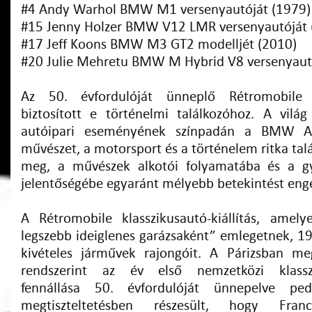
#4 Andy Warhol BMW M1 versenyautóját (1979)
#15 Jenny Holzer BMW V12 LMR versenyautóját 
#17 Jeff Koons BMW M3 GT2 modelljét (2010)
#20 Julie Mehretu BMW M Hybrid V8 versenyaut
Az 50. évfordulóját ünneplő Rétromobile t
biztosított e történelmi találkozóhoz. A vilá
autóipari eseményének színpadán a BMW Ar
művészet, a motorsport és a történelem ritka talá
meg, a művészek alkotói folyamatába és a gy
jelentőségébe egyaránt mélyebb betekintést eng
A Rétromobile klasszikusautó-kiállítás, amel
legszebb ideiglenes garázsaként” emlegetnek, 19
kivételes járművek rajongóit. A Párizsban m
rendszerint az év első nemzetközi klasszik
fennállása 50. évfordulóját ünnepelve p
megtiszteltetésben részesült, hogy Franci