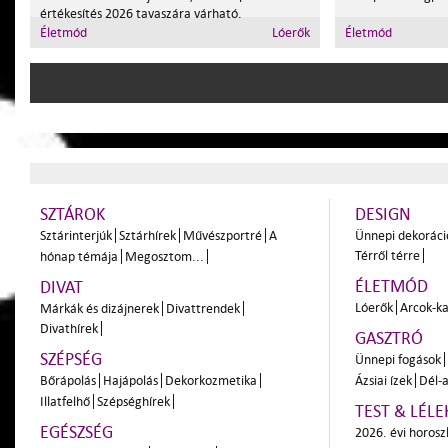
értékesítés 2026 tavaszára várható.
Életmód
Lóerők
Életmód
SZTÁROK
DESIGN
Sztárinterjúk
Sztárhírek
Művészportré
A
Ünnepi dekoráci
Térről térre
hónap témája
Megosztom...
ÉLETMÓD
DIVAT
Lóerők
Arcok-ka
Márkák és dizájnerek
Divattrendek
Divathírek
GASZTRÓ
SZÉPSÉG
Ünnepi fogások
Bőrápolás
Hajápolás
Dekorkozmetika
Ázsiai ízek
Dél-a
Illatfelhő
Szépséghírek
TEST & LÉLE
EGÉSZSÉG
2026. évi horos