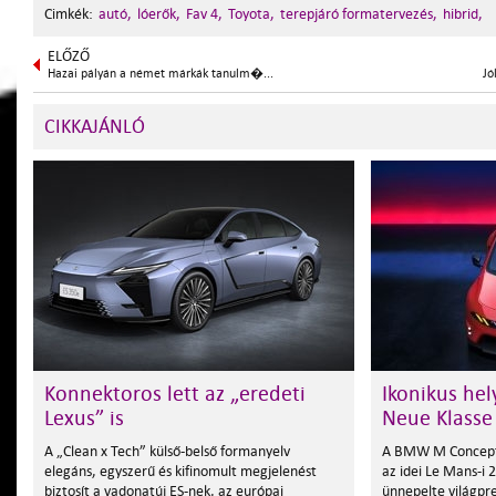
Cimkék:
autó,
lóerők,
Fav 4,
Toyota,
terepjáró formatervezés,
hibrid,
ELŐZŐ
Hazai pályán a német márkák tanulm�...
Jó
CIKKAJÁNLÓ
Konnektoros lett az „eredeti
Ikonikus hel
Lexus” is
Neue Klasse
A „Clean x Tech” külső-belső formanyelv
A BMW M Concept
elegáns, egyszerű és kifinomult megjelenést
az idei Le Mans-i
biztosít a vadonatúj ES-nek, az európai
ünnepelte világpr