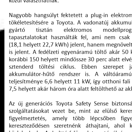
közül választhatnak.
Nagyobb hangsúlyt fektetett a plug-in elektrom
tökéletesítésére a Toyota. A vadonatúj akkumulá
gyártó tisztán elektromos modellprogr
tapasztalatokat használták fel, ami nem csak
(18,1 helyett 22,7 kWh) jelent, hanem megnövelt 
is jelent. A fedélzeti egyenáramú töltő akár 50 
korábbi 150 helyett mindössze 30 perc alatt elv
sztenderd töltési ciklus. Ebben szerepet j
akkumulátor-hűtő rendszer is. A váltóáramú
teljesítménye 6,6 helyett 11 kW, így otthoni fali
7,5 helyett akár három óra alatt feltölthető az a
Az új generációs Toyota Safety Sense biztons
szolgáltatásokat vezet be, mint az elülső kere
figyelmeztetés, amely több lépcsőben figy
kereszteződésen szeretnénk áthajtani, ahol 