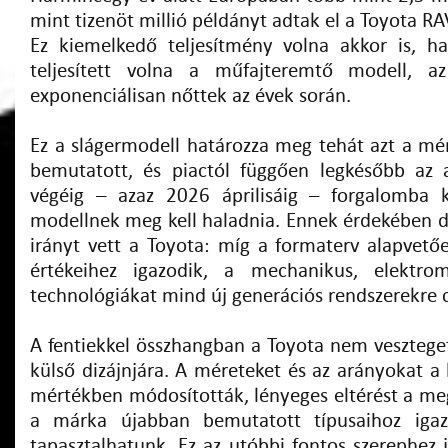
mint tizenöt millió példányt adtak el a Toyota RA
Ez kiemelkedő teljesítmény volna akkor is, h
teljesített volna a műfajteremtő modell, a
exponenciálisan nőttek az évek során.
Ez a slágermodell határozza meg tehát azt a mé
bemutatott, és piactól függően legkésőbb az 
végéig – azaz 2026 áprilisáig – forgalomba k
modellnek meg kell haladnia. Ennek érdekében diff
irányt vett a Toyota: míg a formaterv alapvetőe
értékeihez igazodik, a mechanikus, elektro
technológiákat mind új generációs rendszerekre c
A fentiekkel összhangban a Toyota nem veszteget
külső dizájnjára. A méreteket és az arányokat a
mértékben módosították, lényeges eltérést a megú
a márka újabban bemutatott típusaihoz igazo
tapasztalhatunk. Ez az utóbbi fontos szerephez 