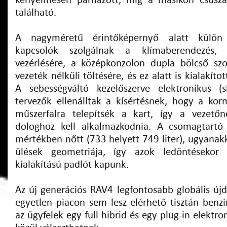
kényelmesen párnázott, míg a másikon csúszás
található.
A nagyméretű érintőképernyő alatt kül
kapcsolók szolgálnak a klímaberendezés, 
vezérlésére, a középkonzolon dupla bölcső szo
vezeték nélküli töltésére, és ez alatt is kialakíto
A sebességváltó kezelőszerve elektronikus (s
tervezők ellenálltak a kísértésnek, hogy a ko
műszerfalra telepítsék a kart, így a vezető
dologhoz kell alkalmazkodnia. A csomagtartó 
mértékben nőtt (733 helyett 749 liter), ugyanak
ülések geometriája, így azok ledöntésekor
kialakítású padlót kapunk.
Az új generációs RAV4 legfontosabb globális ú
egyetlen piacon sem lesz elérhető tisztán benzi
az ügyfelek egy full hibrid és egy plug-in elektr