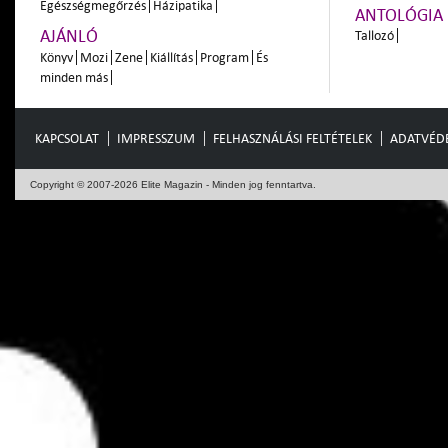
Egészségmegőrzés
Házipatika
ANTOLÓGIA
AJÁNLÓ
Tallozó
Könyv
Mozi
Zene
Kiállítás
Program
És
minden más
KAPCSOLAT
IMPRESSZUM
FELHASZNÁLÁSI FELTÉTELEK
ADATVÉD
Copyright © 2007-2026 Elite Magazin - Minden jog fenntartva.