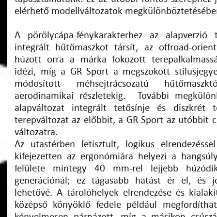
elérhető modellváltozatok megkülönböztetéséb
A pörölycápa-fénykarakterhez az alapverzió t
integrált hűtőmaszkot társít, az offroad-orien
húzott orra a márka fokozott terepalkalmassá
idézi, míg a GR Sport a megszokott stílusjegyek
módosított méhsejtrácsozatú hűtőmaszk
aerodinamikai részletekig. További megkülön
alapváltozat integrált tetősínje és diszkrét 
terepváltozat az előbbit, a GR Sport az utóbbit 
változatra.
Az utastérben letisztult, logikus elrendezésse
kifejezetten az ergonómiára helyezi a hangsúly
felülete mintegy 40 mm-rel lejjebb húzódik
generációnál; ez tágasabb hatást ér el, és j
lehetővé. A tárolóhelyek elrendezése és kialakí
középső könyöklő fedele például megfordíthat