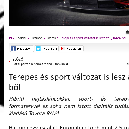
Főoldal
Életmód
Lóerők
Terepes és sport változat is lesz az új RAV4-ből
ELŐZŐ
Hazai pályán a német márkák tanulm�...
Jó
Terepes és sport változat is lesz
ből
Hibrid hajtásláncokkal, sport- és terepve
formatervvel és soha nem látott digitális tudás
kiadású Toyota RAV4.
Harmincegy év alatt Európában több mint 2,5 mil