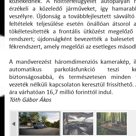
közlekednek. A holttérfelügyelet autópályán 
érzékeli a közeledő járműveket, így hamarab
veszélyre. Újdonság a továbbfejlesztett sávváltó
feltételek teljesülése esetén önállóan átsorol
tökéletesítették a frontális ütközést megelőz
rendszert; újdonságként bevezették a balesetet
fékrendszert, amely megelőzi az esetleges másod
A manőverezést háromdimenziós kamerakép, ill
automatikus parkolásfunkció teszi k
biztonságosabbá, és természetesen minden f
vezeték nélküli kapcsolaton keresztül frissíthető
ára várhatóan 16,7 millió forinttól indul.
Tóth Gábor Ákos