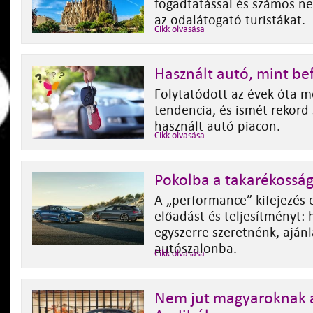
fogadtatással és számos ne
az odalátogató turistákat.
Cikk olvasása
Használt autó, mint be
Folytatódott az évek óta m
tendencia, és ismét rekord 
használt autó piacon.
Cikk olvasása
Pokolba a takarékosság
A „performance” kifejezés e
előadást és teljesítményt: 
egyszerre szeretnénk, aján
autószalonba.
Cikk olvasása
Nem jut magyaroknak a