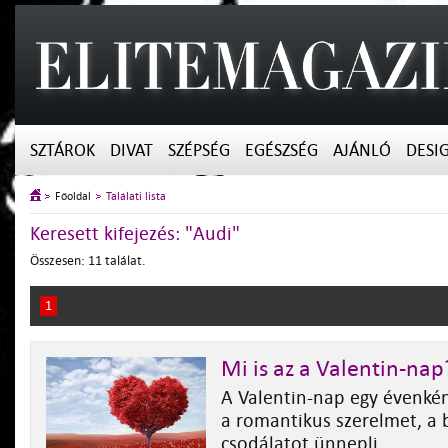
SZTÁROK
DIVAT
SZÉPSÉG
EGÉSZSÉG
AJÁNLÓ
DESI
Főoldal
Találati lista
Keresett kifejezés: "Audi"
Összesen: 11 találat.
1
Mi is az a Valentin-nap
A Valentin-nap egy évenként
a romantikus szerelmet, a 
csodálatot ünnepli.