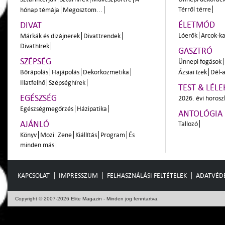
Térről térre
hónap témája
Megosztom...
ÉLETMÓD
DIVAT
Lóerők
Arcok-ka
Márkák és dizájnerek
Divattrendek
Divathírek
GASZTRÓ
SZÉPSÉG
Ünnepi fogások
Bőrápolás
Hajápolás
Dekorkozmetika
Ázsiai ízek
Dél-a
Illatfelhő
Szépséghírek
TEST & LÉLE
EGÉSZSÉG
2026. évi horos
Egészségmegőrzés
Házipatika
ANTOLÓGIA
AJÁNLÓ
Tallozó
Könyv
Mozi
Zene
Kiállítás
Program
És
minden más
KAPCSOLAT
IMPRESSZUM
FELHASZNÁLÁSI FELTÉTELEK
ADATVÉD
Copyright © 2007-2026 Elite Magazin - Minden jog fenntartva.