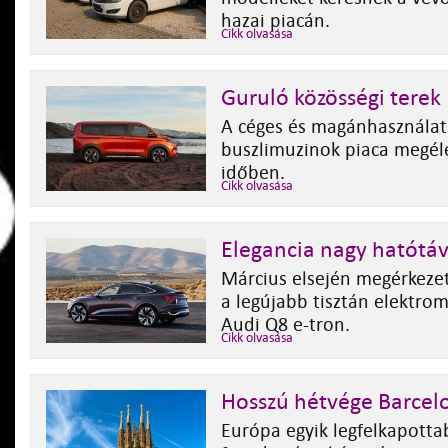
hazai piacán.
Cikk olvasása
Guruló közösségi terek
A céges és magánhasználatr
buszlimuzinok piaca megél
időben.
Cikk olvasása
Elegancia nagy hatótáv
Március elsején megérkeze
a legújabb tisztán elektro
Audi Q8 e-tron.
Cikk olvasása
Hosszú hétvége Barce
Európa egyik legfelkapotta