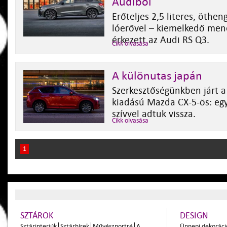
Audiból
Erőteljes 2,5 literes, öthe
lóerővel – kiemelkedő men
érkezett az Audi RS Q3.
Cikk olvasása
A különutas japán
Szerkesztőségünkben járt a
kiadású Mazda CX-5-ös: eg
szívvel adtuk vissza.
Cikk olvasása
1
SZTÁROK
DESIGN
Sztárinterjúk
Sztárhírek
Művészportré
A
Ünnepi dekoráci