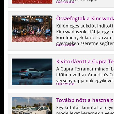
Cikk olvasása
Összefogtak a Kincsvad
Különleges aukciót indított
Kincsvadászok stábja egy t
körülmények között árván 
gyermeken szeretne segíten
Cikk olvasása
Kivitorlázott a Cupra T
A Cupra Terramar minapi 
időben volt az America’s C
versenynapjainak egyikével
Cikk olvasása
Tovább nőtt a használt
Egy kutatás kimutatta: egy
modelleket keresnek a vevő