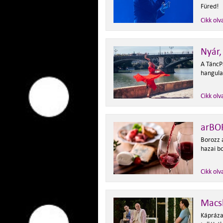
Füred!
Cikk olv
Nyár,
A TáncPa
hangulat
Cikk olv
arBO
Borozz 
hazai b
Cikk olv
Macs
Kápráza