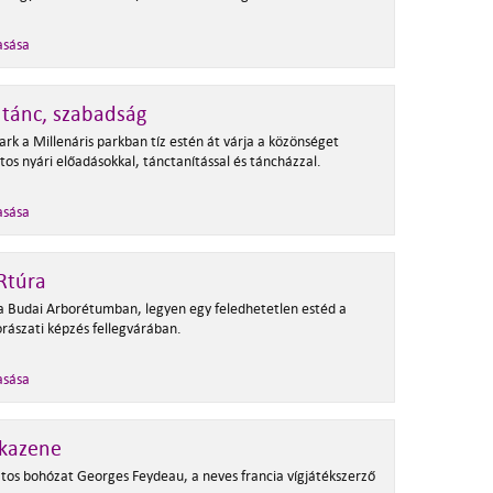
asása
 tánc, szabadság
rk a Millenáris parkban tíz estén át várja a közönséget
os nyári előadásokkal, tánctanítással és táncházzal.
asása
Rtúra
a Budai Arborétumban, legyen egy feledhetetlen estéd a
orászati képzés fellegvárában.
asása
kazene
tos bohózat Georges Feydeau, a neves francia vígjátékszerző