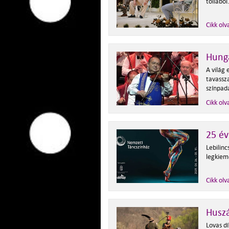
tollából
Cikk olv
Hung
A világ
tavassza
színpad
Cikk olv
25 év
Lebilinc
legkiem
Cikk olv
Husz
Lovas d