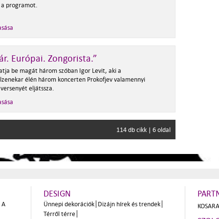
i a programot.
asása
ár. Európai. Zongorista.”
atja be magát három szóban Igor Levit, aki a
álzenekar élén három koncerten Prokofjev valamennyi
versenyét eljátssza.
asása
114 db cikk | 6 oldal
DESIGN
PART
A
Ünnepi dekorációk
Dizájn hírek és trendek
KOSARA
Térről térre