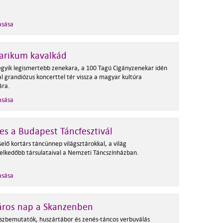
.
asása
arikum kavalkád
 egyik legismertebb zenekara, a 100 Tagú Cigányzenekar idén
l grandiózus koncerttel tér vissza a magyar kultúra
ára.
asása
es a Budapest Táncfesztivál
selő kortárs táncünnep világsztárokkal, a világ
elkedőbb társulataival a Nemzeti Táncszínházban.
asása
áros nap a Skanzenben
íszbemutatók, huszártábor és zenés-táncos verbuválás