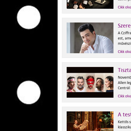
Cikk olv
Szere
A Cziffr
est, ame
művészi
Cikk olv
Tiszt
Novembe
Allen le
Centrál
Cikk olv
A tes
Kettős 
klasszi