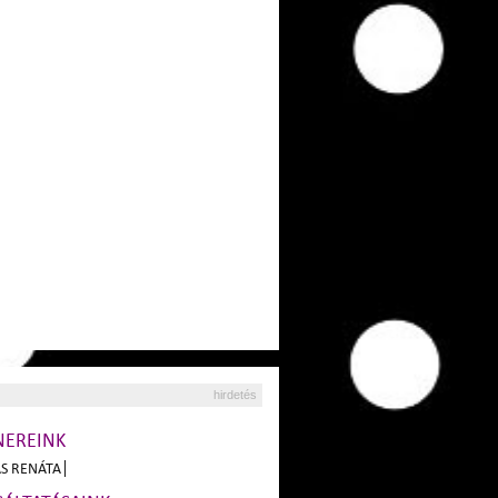
hirdetés
NEREINK
S RENÁTA