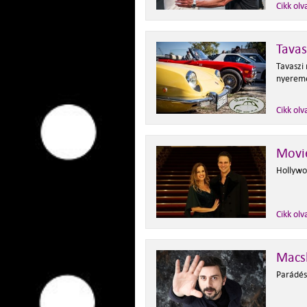
Cikk olv
Tava
Tavaszi
nyeremé
Cikk olv
Movi
Hollywoo
Cikk olv
Macs
Parádés