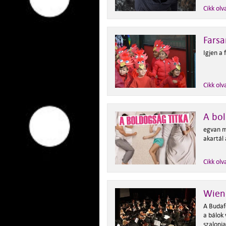
Cikk olv
Fars
Igjen a 
Cikk olv
A bol
egvan m
akartál 
Cikk olv
Wien
A Budaf
a bálok 
szalonja