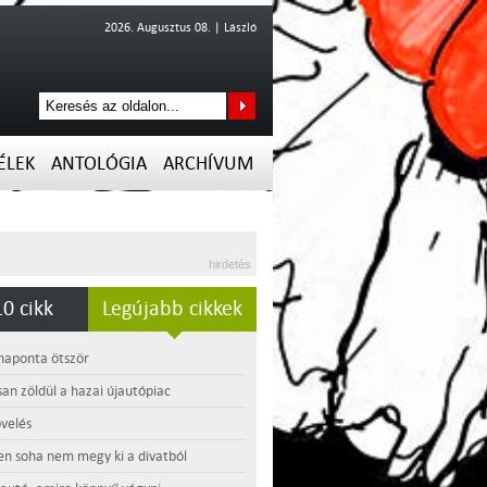
2026. Augusztus 08. | László
ÉLEK
ANTOLÓGIA
ARCHÍVUM
hirdetés
0 cikk
Legújabb cikkek
 naponta ötször
an zöldül a hazai újautópiac
velés
en soha nem megy ki a divatból