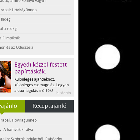
 autó, amire könnyű vágyni
rabal: Hóvirágünnep
t hideg
l a rockig
a Filmpiknik
on és az Odüsszeia
Egyedi kézzel festett
papírtáskák.
Különleges ajándékhoz,
különleges csomagolás. Legyen
a csomagolás is érték!
ajánló
Receptajánló
rabal: Hóvirágünnep
y: A hamvak királya
atalin: Szobrok indulatból. Rabóczky