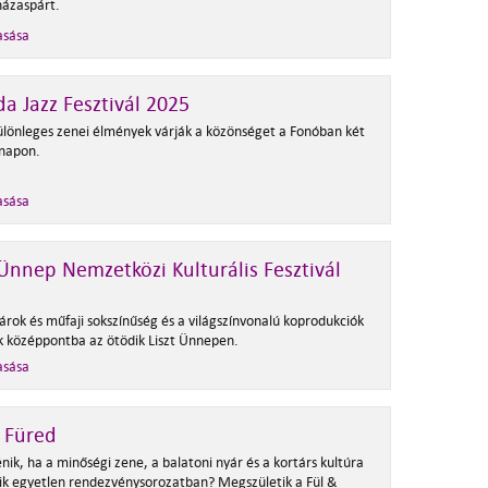
házaspárt.
asása
a Jazz Fesztivál 2025
ülönleges zenei élmények várják a közönséget a Fonóban két
napon.
asása
 Ünnep Nemzetközi Kulturális Fesztivál
árok és műfaji sokszínűség és a világszínvonalú koprodukciók
k középpontba az ötödik Liszt Ünnepen.
asása
 Füred
nik, ha a minőségi zene, a balatoni nyár és a kortárs kultúra
zik egyetlen rendezvénysorozatban? Megszületik a Fül &