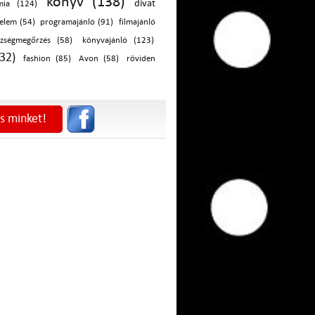
könyv (138)
divat
mia (124)
elem (54)
programajánló (91)
filmajánló
szségmegőrzés (58)
könyvajánló (123)
32)
fashion (85)
Avon (58)
röviden
s minket!