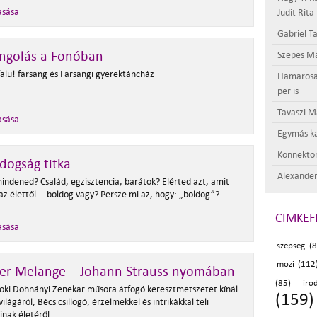
asása
Judit Rita
Gabriel Ta
angolás a Fonóban
Szepes Má
falu! farsang és Farsangi gyerektáncház
Hamarosan 
per is
Tavaszi M
asása
Egymás ka
Konnektor
dogság titka
Alexander
indened? Család, egzisztencia, barátok? Elérted azt, amit
az élettől... boldog vagy? Persze mi az, hogy: „boldog”?
CIMKEF
asása
szépség (8
mozi (112
er Melange – Johann Strauss nyomában
(85)
iro
oki Dohnányi Zenekar műsora átfogó keresztmetszetet kínál
(159)
világáról, Bécs csillogó, érzelmekkel és intrikákkal teli
inak életéről.