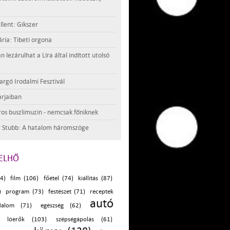
llent: Gikszer
ria: Tibeti orgona
lezárulhat a Líra által indított utolsó
argó Irodalmi Fesztivál
rjaiban
os buszlimuzin - nemcsak főniknek
 Stubb: A hatalom háromszöge
ELHŐ
4)
film (106)
főétel (74)
kiállítás (87)
)
program (73)
festészet (71)
receptek
autó
dalom (71)
egészség (62)
lóerők (103)
szépségápolás (61)