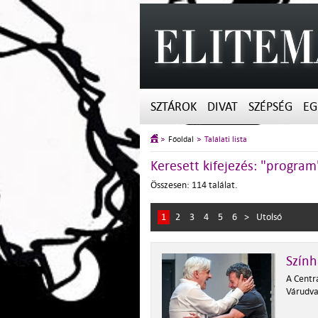
SZTÁROK
DIVAT
SZÉPSÉG
EG
Főoldal
Találati lista
Keresett kifejezés: "program
Összesen: 114 találat.
1
2
3
4
5
6
>
Utolsó
Szính
A Centrá
Várudv