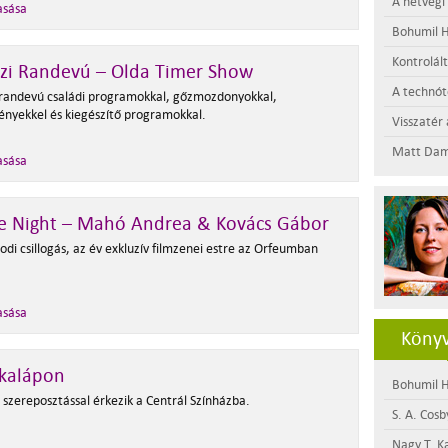
A hétvégi
asása
Bohumil H
Kontrolál
szi Randevú – Olda Timer Show
A technótó
 randevú családi programokkal, gőzmozdonyokkal,
nyekkel és kiegészítő programokkal.
Visszatér 
Matt Dam
asása
e Night – Mahó Andrea & Kovács Gábor
di csillogás, az év exkluzív filmzenei estre az Orfeumban
asása
Könyv
kalápon
Bohumil H
 szereposztással érkezik a Centrál Színházba.
S. A. Cosb
Nagy T. K