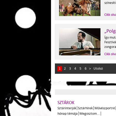
színesít
Cikk olv
„Polg
Így mut
Fesztiv
zongora
Cikk olv
1
2
3
4
5
6
>
Utolsó
SZTÁROK
Sztárinterjúk
Sztárhírek
Művészportré
hónap témája
Megosztom...