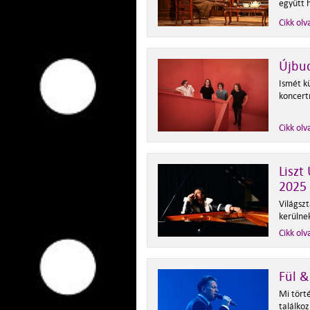
együtt 
Cikk olv
Újbud
Ismét k
koncert
Cikk olv
Liszt
2025
Világszt
kerülne
Cikk olv
Fül &
Mi törté
találko