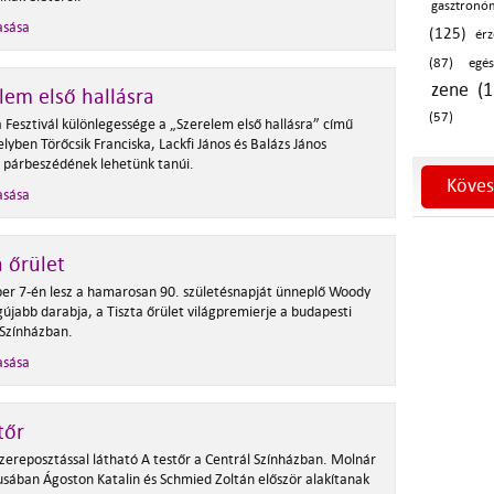
gasztronó
asása
(125)
érz
(87)
egé
zene (1
lem első hallásra
(57)
a Fesztivál különlegessége a „Szerelem első hallásra” című
lyben Törőcsik Franciska, Lackfi János és Balázs János
 párbeszédének lehetünk tanúi.
Köves
asása
a őrület
r 7-én lesz a hamarosan 90. születésnapját ünneplő Woody
gújabb darabja, a Tiszta őrület világpremierje a budapesti
 Színházban.
asása
tőr
szereposztással látható A testőr a Centrál Színházban. Molnár
kusában Ágoston Katalin és Schmied Zoltán először alakítanak