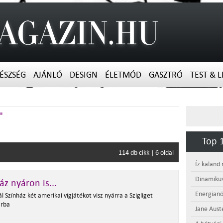
ÉSZSÉG
AJÁNLÓ
DESIGN
ÉLETMÓD
GASZTRÓ
TEST & L
"
Top 1
114 db cikk | 6 oldal
Íz kaland
Dinamikus
áz nyáron is...
Energianö
l Színház két amerikai vígjátékot visz nyárra a Szigliget
arba
Jane Aust