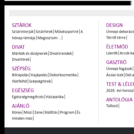
SZTÁROK
DESIGN
Sztárinterjúk
Sztárhírek
Művészportré
A
Ünnepi dekoráci
Térről térre
hónap témája
Megosztom...
ÉLETMÓD
DIVAT
Lóerők
Arcok-ka
Márkák és dizájnerek
Divattrendek
Divathírek
GASZTRÓ
SZÉPSÉG
Ünnepi fogások
Bőrápolás
Hajápolás
Dekorkozmetika
Ázsiai ízek
Dél-a
Illatfelhő
Szépséghírek
TEST & LÉLE
EGÉSZSÉG
2026. évi horos
Egészségmegőrzés
Házipatika
ANTOLÓGIA
AJÁNLÓ
Tallozó
Könyv
Mozi
Zene
Kiállítás
Program
És
minden más