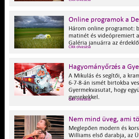
Online programok a De
Három online programot: be
matinét és videópremiert a
Galéria januárra az érdekl
Cikk olvasása
Hagyományőrzés a Gy
A Mikulás és segítői, a k
6-7-8-án ismét birtokba ves
Gyermekvasutat, hogy együ
gyerekekkel.
Cikk olvasása
Nem mind üveg, ami tö
Meglepően modern és kors
Williams első darabja, az Ü