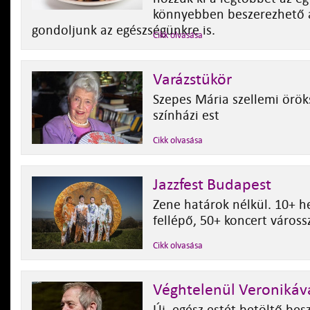
könnyebben beszerezhető 
gondoljunk az egészségünkre is.
Cikk olvasása
Varázstükör
Szepes Mária szellemi örök
színházi est
Cikk olvasása
Jazzfest Budapest
Zene határok nélkül. 10+ h
fellépő, 50+ koncert váross
Cikk olvasása
Véghtelenül Veronikáv