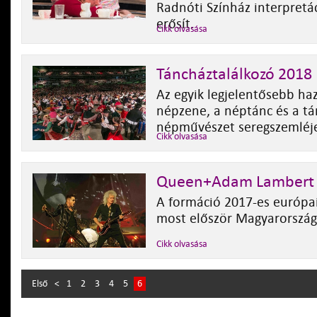
Radnóti Színház interpretác
erősít.
Cikk olvasása
Táncháztalálkozó 2018
Az egyik legjelentősebb haza
népzene, a néptánc és a tá
népművészet seregszemléj
Cikk olvasása
Queen+Adam Lambert
A formáció 2017-es európa
most először Magyarországo
Cikk olvasása
Első
<
1
2
3
4
5
6