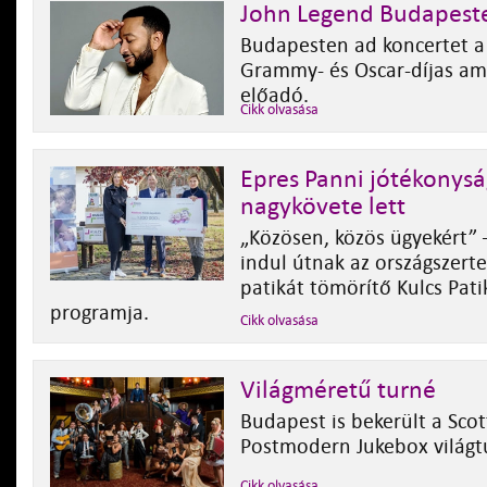
John Legend Budapest
Budapesten ad koncertet a
Grammy- és Oscar-díjas am
előadó.
Cikk olvasása
Epres Panni jótékonys
nagykövete lett
„Közösen, közös ügyekért” 
indul útnak az országszerte
patikát tömörítő Kulcs Pati
programja.
Cikk olvasása
Világméretű turné
Budapest is bekerült a Scot
Postmodern Jukebox világt
Cikk olvasása