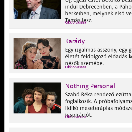
Új, egész estét betöltő bes
indul Debrecenben, a Páho
berkeiben, melynek első v
Tamás lesz.
Cikk olvasása
Karády
Egy izgalmas asszony, egy 
életét feldolgozó előadás 
nézők szemébe.
Cikk olvasása
Nothing Personal
Szabó Réka rendező ezúttal
foglalkozik. A próbafolyam
Ildikó meseterápiás módsz
inspirációt.
Cikk olvasása