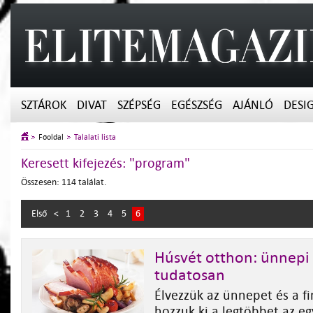
SZTÁROK
DIVAT
SZÉPSÉG
EGÉSZSÉG
AJÁNLÓ
DESI
Főoldal
Találati lista
Keresett kifejezés: "program"
Összesen: 114 találat.
Első
<
1
2
3
4
5
6
Húsvét otthon: ünnepi 
tudatosan
Élvezzük az ünnepet és a fi
hozzuk ki a legtöbbet az e