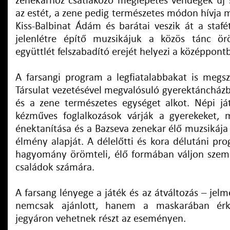
zenekarhoz csatlakozó meglepetés vendégek új s
az estét, a zene pedig természetes módon hívja 
Kiss-Balbinat Ádám és barátai veszik át a stafét
jelenlétre építő muzsikájuk a közös tánc ö
együttlét felszabadító erejét helyezi a középpont
A farsangi program a legfiatalabbakat is megszó
Társulat vezetésével megvalósuló gyerektáncházb
és a zene természetes egységet alkot. Népi já
kézműves foglalkozások várják a gyerekeket, 
énektanítása és a Bazseva zenekar élő muzsikája
élmény alapját. A délelőtti és kora délutáni pr
hagyomány örömteli, élő formában váljon szemé
családok számára.
A farsang lényege a játék és az átváltozás – jelm
nemcsak ajánlott, hanem a maskarában érk
jegyáron vehetnek részt az eseményen.