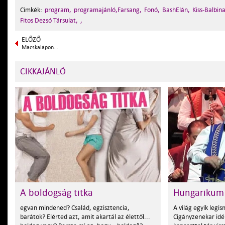
Cimkék:
program,
programajánló,Farsang,
Fonó,
BashElán,
Kiss-Balbin
Fitos Dezsó Társulat,
,
ELŐZŐ
Macskalápon...
CIKKAJÁNLÓ
A boldogság titka
Hungarikum
egvan mindened? Család, egzisztencia,
A világ egyik leg
barátok? Elérted azt, amit akartál az élettől...
Cigányzenekar idé