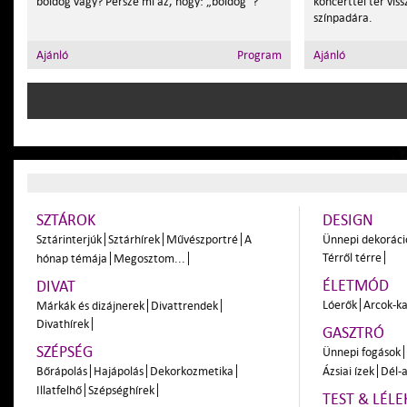
boldog vagy? Persze mi az, hogy: „boldog”?
koncerttel tér vis
színpadára.
Ajánló
Program
Ajánló
SZTÁROK
DESIGN
Sztárinterjúk
Sztárhírek
Művészportré
A
Ünnepi dekoráci
Térről térre
hónap témája
Megosztom...
ÉLETMÓD
DIVAT
Lóerők
Arcok-ka
Márkák és dizájnerek
Divattrendek
Divathírek
GASZTRÓ
SZÉPSÉG
Ünnepi fogások
Bőrápolás
Hajápolás
Dekorkozmetika
Ázsiai ízek
Dél-a
Illatfelhő
Szépséghírek
TEST & LÉLE