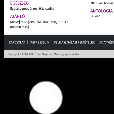
EGÉSZSÉG
2026. évi horos
Egészségmegőrzés
Házipatika
ANTOLÓGIA
AJÁNLÓ
Tallozó
Könyv
Mozi
Zene
Kiállítás
Program
És
minden más
KAPCSOLAT
IMPRESSZUM
FELHASZNÁLÁSI FELTÉTELEK
ADATVÉD
Copyright © 2007-2026 Elite Magazin - Minden jog fenntartva.