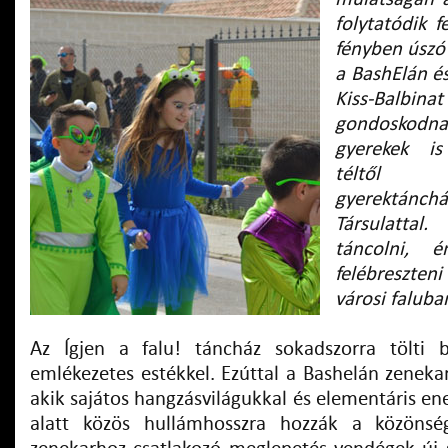
folytatódik 
fényben úszó 
a BashElán é
Kiss-Balbin
gondosko
gyerekek i
téltől
gyerektánch
Társulattal.
táncolni, é
felébreszten
városi faluba
Az Ígjen a falu! táncház sokadszorra tölti
emlékezetes estékkel. Ezúttal a Bashelán zeneka
akik sajátos hangzásvilágukkal és elementáris ene
alatt közös hullámhosszra hozzák a közöns