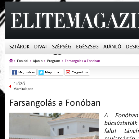
SZTÁROK
DIVAT
SZÉPSÉG
EGÉSZSÉG
AJÁNLÓ
DESI
Főoldal
Ajánló
Program
Farsangolás a Fonóban
ELŐZŐ
Macskalápon...
Farsangolás a Fonóban
A Fonóba
búcsúztatják
falu! tánc
mulatságán 