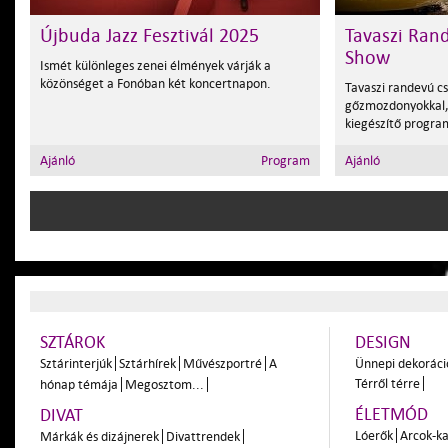
Újbuda Jazz Fesztivál 2025
Tavaszi Ran
Show
Ismét különleges zenei élmények várják a
közönséget a Fonóban két koncertnapon.
Tavaszi randevú c
gőzmozdonyokkal,
kiegészítő progra
Ajánló
Program
Ajánló
SZTÁROK
DESIGN
Sztárinterjúk
Sztárhírek
Művészportré
A
Ünnepi dekoráci
Térről térre
hónap témája
Megosztom...
ÉLETMÓD
DIVAT
Lóerők
Arcok-ka
Márkák és dizájnerek
Divattrendek