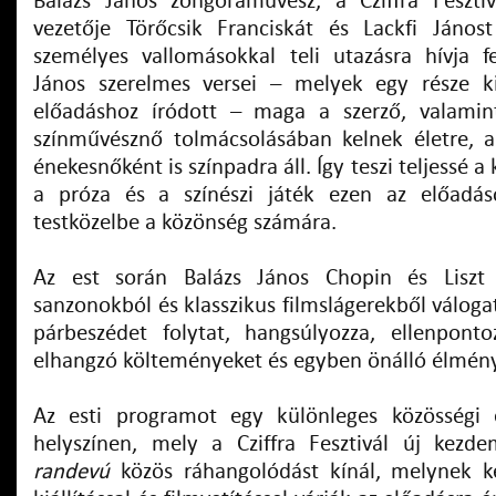
Balázs János zongoraművész, a Cziffra Fesztiv
vezetője Törőcsik Franciskát és Lackfi János
személyes vallomásokkal teli utazásra hívja f
János szerelmes versei – melyek egy része ki
előadáshoz íródott – maga a szerző, valamint
színművésznő tolmácsolásában kelnek életre, 
énekesnőként is színpadra áll. Így teszi teljessé
a próza és a színészi játék ezen az előadá
testközelbe a közönség számára.
Az est során Balázs János Chopin és Liszt 
sanzonokból és klasszikus filmslágerekből válogat
párbeszédet folytat, hangsúlyozza, ellenponto
elhangzó költeményeket és egyben önálló élményt
Az esti programot egy különleges közösségi 
helyszínen, mely a Cziffra Fesztivál új kez
randevú
közös ráhangolódást kínál, melynek k