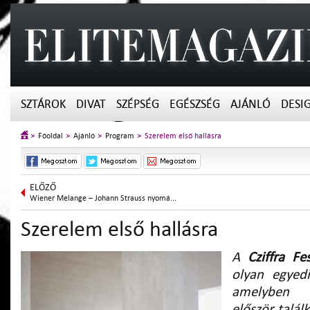
SZTÁROK
DIVAT
SZÉPSÉG
EGÉSZSÉG
AJÁNLÓ
DESI
Főoldal
Ajánló
Program
Szerelem első hallásra
ELŐZŐ
Wiener Melange – Johann Strauss nyomá...
Szerelem első hallásra
A
Cziffra Fes
olyan egyedi
amelyben 
először talál