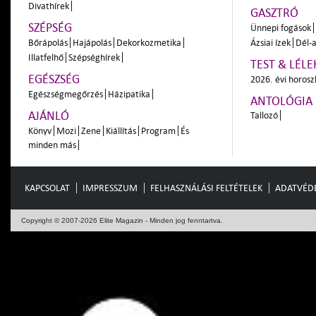
Divathírek
GASZTRÓ
SZÉPSÉG
Ünnepi fogások
Bőrápolás
Hajápolás
Dekorkozmetika
Ázsiai ízek
Dél-a
Illatfelhő
Szépséghírek
TEST & LÉLE
EGÉSZSÉG
2026. évi horos
Egészségmegőrzés
Házipatika
ANTOLÓGIA
AJÁNLÓ
Tallozó
Könyv
Mozi
Zene
Kiállítás
Program
És
minden más
KAPCSOLAT
IMPRESSZUM
FELHASZNÁLÁSI FELTÉTELEK
ADATVÉD
Copyright © 2007-2026 Elite Magazin - Minden jog fenntartva.