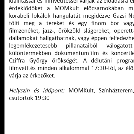
kiállítással és filmvetítéssel várják az előadásra 
érdeklődőket a MOMkult előcsarnokában má
korabeli lokálok hangulatát megidézve Gazsi N
tölti meg a tereket és egy finom bor vag
filmzenéket, jazz-, örökzöld slágereket, operett
dallamokat hallgathatnak, vagy éppen felfedezheti
legemlékezetesebb pillanataiból válogatott
különtermekben dokumentumfilm és koncertfe
Cziffra György örökségét. A délutáni progr
filmvetítés minden alkalommal 17:30-tól, az élő
várja az érkezőket.
Helyszín és időpont:
MOMKult, Színházterem,
csütörtök 19:30