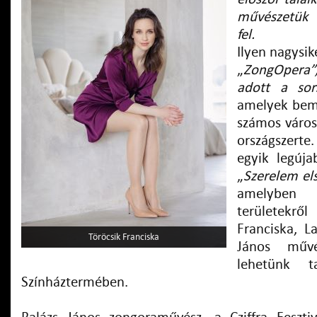
művészetük ú
fel.
Ilyen nagysi
„
ZongOpera”
adott a so
amelyek bem
számos város
országszerte
egyik legúja
„
Szerelem el
amelybe
területekr
Franciska, L
Töröcsik Franciska
János művé
lehetünk 
Színháztermében.