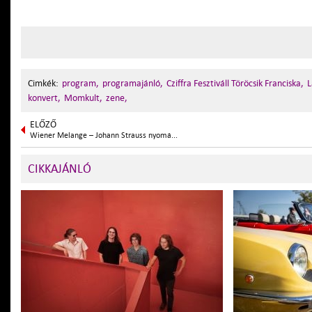
Cimkék:
program,
programajánló,
Cziffra Fesztiváll Töröcsik Franciska,
L
konvert,
Momkult,
zene,
ELŐZŐ
Wiener Melange – Johann Strauss nyomá...
CIKKAJÁNLÓ