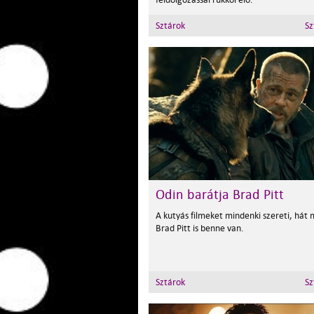
Sztárok
Sz
Odin barátja Brad Pitt
A kutyás filmeket mindenki szereti, hát
Brad Pitt is benne van.
Sztárok
Sz