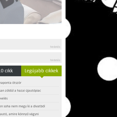
hirdetés
hirdetés
0 cikk
Legújabb cikkek
 naponta ötször
an zöldül a hazai újautópiac
velés
en soha nem megy ki a divatból
 autó, amire könnyű vágyni