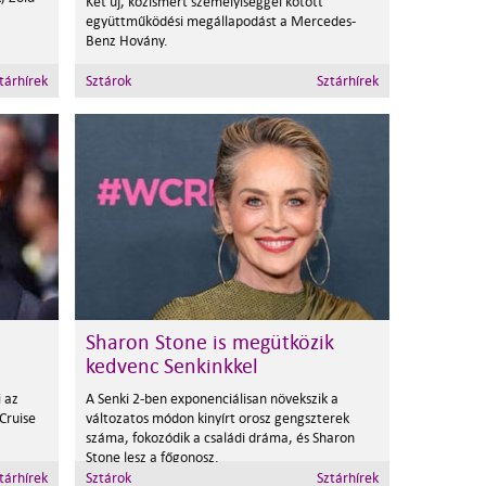
Két új, közismert személyiséggel kötött
együttműködési megállapodást a Mercedes-
Benz Hovány.
tárhírek
Sztárok
Sztárhírek
Sharon Stone is megütközik
kedvenc Senkinkkel
 az
A Senki 2-ben exponenciálisan növekszik a
 Cruise
változatos módon kinyírt orosz gengszterek
száma, fokozódik a családi dráma, és Sharon
Stone lesz a főgonosz.
tárhírek
Sztárok
Sztárhírek