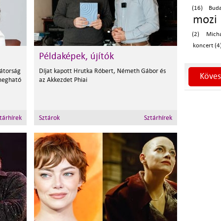
(16)
Buda
mozi 
(2)
Mich
koncert (4
Példaképek, újítók
átorság
Díjat kapott Hrutka Róbert, Németh Gábor és
Köves
 megható
az Akkezdet Phiai
tárhírek
Sztárok
Sztárhírek