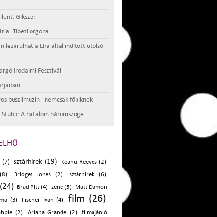
llent: Gikszer
ria: Tibeti orgona
lezárulhat a Líra által indított utolsó
argó Irodalmi Fesztivál
rjaiban
os buszlimuzin - nemcsak főniknek
 Stubb: A hatalom háromszöge
ELHŐ
sztárhírek (19)
 (7)
Keanu Reeves (2)
(8)
Bridget Jones (2)
sztárhirek (6)
(24)
Brad Pitt (4)
zene (5)
Matt Damon
film (26)
oma (3)
Fischer Iván (4)
bbie (2)
Ariana Grande (2)
filmajánló