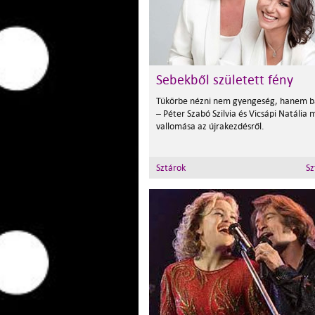
Sebekből született fény
Tükörbe nézni nem gyengeség, hanem b
– Péter Szabó Szilvia és Vicsápi Natália
vallomása az újrakezdésről.
Sztárok
Sz