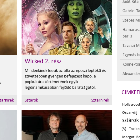
Judit Rita
Gabriel Ta
Szepes Má
Hamarosan 
per is
Tavaszi M
Egymás ka
Wicked 2. rész
Konnektor
Mindenkinek leesik az álla az eposzi léptékű és
Alexander
szívettépően gyengéd befejezést kapó, a
popkultúra történetének egyik
ó
legdinamikusabban fejlődő barátságától.
CIMKEF
tárhírek
Sztárok
Sztárhírek
Hollywood
Oscar-díj 
sztárok 
(3)
Toxik
Margot Ro