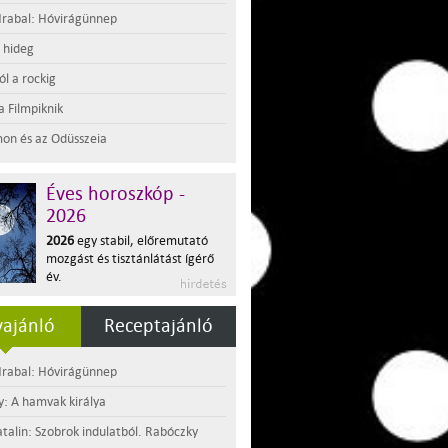
rabal: Hóvirágünnep
t hideg
l a rockig
a Filmpiknik
on és az Odüsszeia
Éves horoszkóp -
2026
2026
egy stabil, előremutató
mozgást és tisztánlátást ígérő
év.
ajánló
Receptajánló
rabal: Hóvirágünnep
y: A hamvak királya
atalin: Szobrok indulatból. Rabóczky