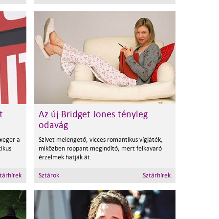
t
Az új Bridget Jones tényleg
odavág
lweger a
Szívet melengető, vicces romantikus vígjáték,
ikus
miközben roppant megindító, mert felkavaró
érzelmek hatják át.
tárhírek
Sztárok
Sztárhírek