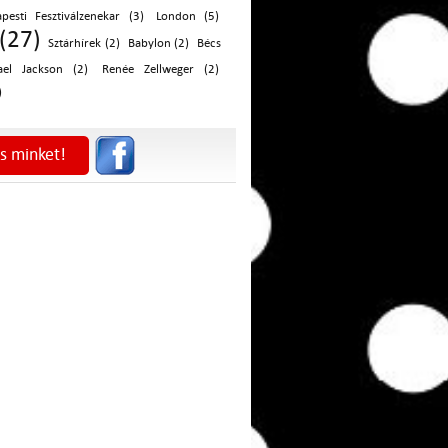
pesti Fesztiválzenekar (3)
London (5)
(27)
Sztárhírek (2)
Babylon (2)
Bécs
ael Jackson (2)
Renée Zellweger (2)
)
s minket!