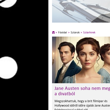
Főoldal
Sztárok
Sztárhírek
Jane Austen soha nem meg
a divatból
Megszokhattuk, hogy a brit filmipar és
Hollywood időről időre újabb Jane Auste
feldolgozással rukkol elő.