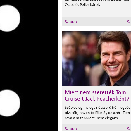
Csaba és Peller Károly.
Sztárok
Sz
Miért nem szerették Tom
Cruise-t Jack Reacherként?
Szép dolog, ha egy népszerű író megvédi
olvasóit, hiszen belőlük él, de azért Tom
rovására tenni ezt: nem elegáns.
Sztárok
Sz