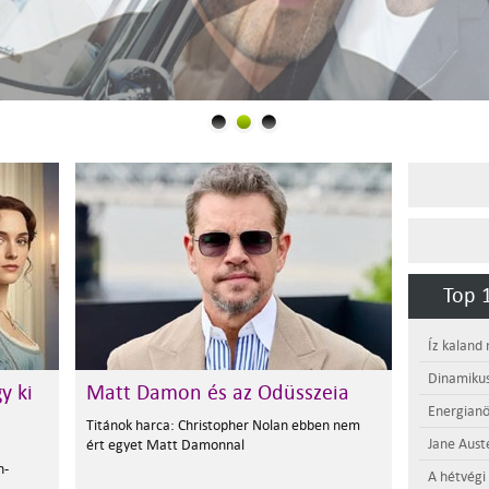
Top 1
Íz kaland
Dinamikus
y ki
Matt Damon és az Odüsszeia
Energianö
Titánok harca: Christopher Nolan ebben nem
Jane Aust
ért egyet Matt Damonnal
n-
A hétvégi