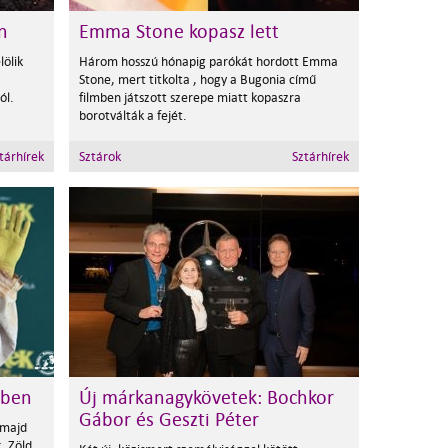
n
Emma Stone kopasz lett
ölik
Három hosszú hónapig parókát hordott Emma
Stone, mert titkolta , hogy a Bugonia című
ól.
filmben játszott szerepe miatt kopaszra
borotválták a fejét.
tárhírek
Sztárok
Sztárhírek
ében
Új márkanagykövetek: Bochkor
Gábor és Geszti Péter
 majd
, Zöld