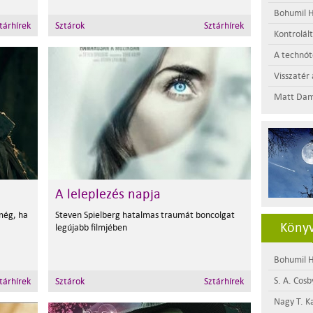
Bohumil H
tárhírek
Sztárok
Sztárhírek
Kontrolál
A technótó
Visszatér 
Matt Dam
A leleplezés napja
 még, ha
Steven Spielberg hatalmas traumát boncolgat
Könyv
legújabb filmjében
Bohumil H
S. A. Cosb
tárhírek
Sztárok
Sztárhírek
Nagy T. K