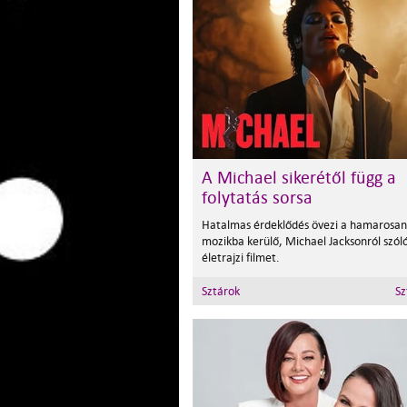
A Michael sikerétől függ a
folytatás sorsa
Hatalmas érdeklődés övezi a hamarosan
mozikba kerülő, Michael Jacksonról szól
életrajzi filmet.
Sztárok
Sz