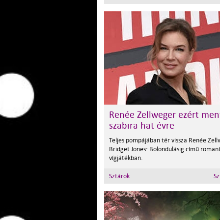
Renée Zellweger ezért men
szabira hat évre
Teljes pompájában tér vissza Renée Zel
Bridget Jones: Bolondulásig című romant
vígjátékban.
Sztárok
Sz