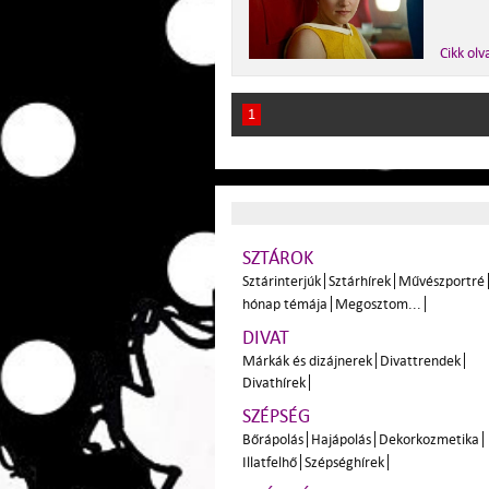
Cikk olv
1
SZTÁROK
Sztárinterjúk
Sztárhírek
Művészportré
hónap témája
Megosztom...
DIVAT
Márkák és dizájnerek
Divattrendek
Divathírek
SZÉPSÉG
Bőrápolás
Hajápolás
Dekorkozmetika
Illatfelhő
Szépséghírek