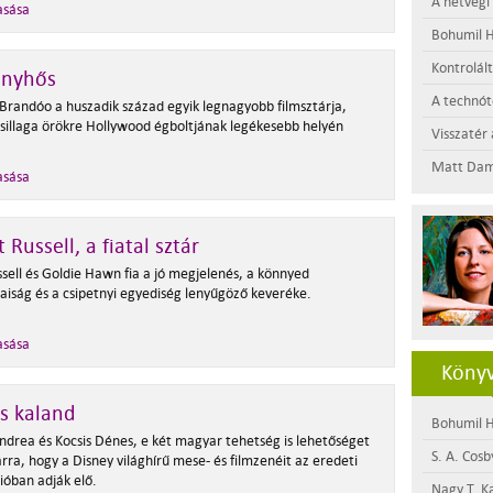
A hétvégi
asása
Bohumil H
Kontrolál
ányhős
A technótó
Brandóo a huszadik század egyik legnagyobb filmsztárja,
csillaga örökre Hollywood égboltjának legékesebb helyén
Visszatér 
Matt Dam
asása
 Russell, a fiatal sztár
sell és Goldie Hawn fia a jó megjelenés, a könnyed
iaiság és a csipetnyi egyediség lenyűgöző keveréke.
asása
Könyv
s kaland
Bohumil H
drea és Kocsis Dénes, e két magyar tehetség is lehetőséget
S. A. Cosb
rra, hogy a Disney világhírű mese- és filmzenéit az eredeti
ióban adják elő.
Nagy T. K