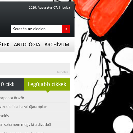
2026. Augusztus 07. | Ibolya
ÉLEK
ANTOLÓGIA
ARCHÍVUM
hirdetés
0 cikk
Legújabb cikkek
 naponta ötször
an zöldül a hazai újautópiac
velés
en soha nem megy ki a divatból