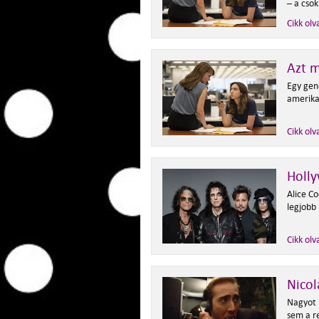
–
a csok
Cikk olv
Azt 
Egy gen
amerika
Cikk olv
Holl
Alice C
legjobb
Cikk olv
Nicol
Nagyot 
sem a r