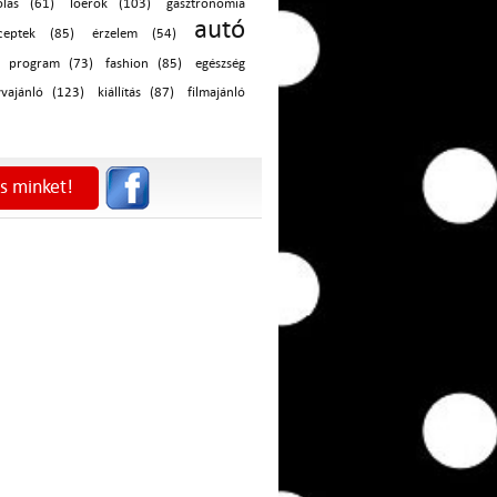
olás (61)
lóerők (103)
gasztronómia
autó
ceptek (85)
érzelem (54)
program (73)
fashion (85)
egészség
vajánló (123)
kiállítás (87)
filmajánló
s minket!