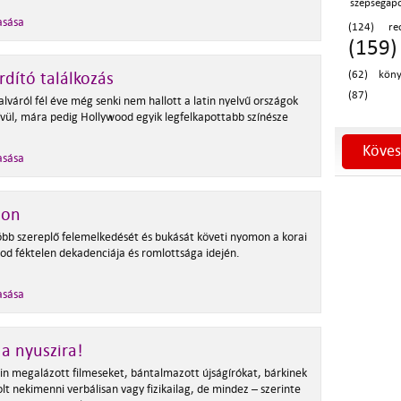
szépségáp
asása
(124)
re
(159)
rdító találkozás
(62)
köny
(87)
lváról fél éve még senki nem hallott a latin nyelvű országok
kívül, mára pedig Hollywood egyik legfelkapottabb színésze
Köves
asása
lon
több szereplő felemelkedését és bukását követi nyomon a korai
od féktelen dekadenciája és romlottsága idején.
asása
a nyuszira!
in megalázott filmeseket, bántalmazott újságírókat, bárkinek
lt nekimenni verbálisan vagy fizikailag, de mindez
–
szerinte