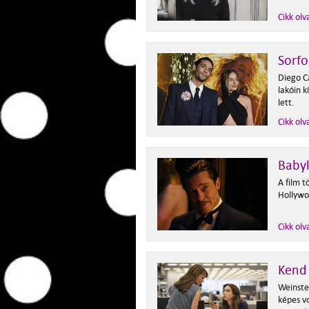
Cikk olv
Sorfo
Diego Ca
lakóin 
lett.
Cikk olv
Baby
A film 
Hollywo
Cikk olv
Kend 
Weinste
képes vo