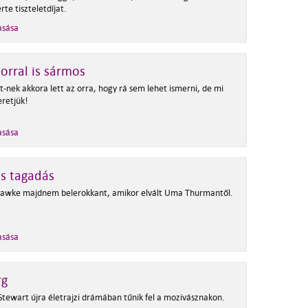
rte tiszteletdíjat.
asása
orral is sármos
t-nek akkora lett az orra, hogy rá sem lehet ismerni, de mi
zeretjük!
asása
s tagadás
awke majdnem belerokkant, amikor elvált Uma Thurmantől.
asása
rg
 Stewart újra életrajzi drámában tűnik fel a mozivásznakon.