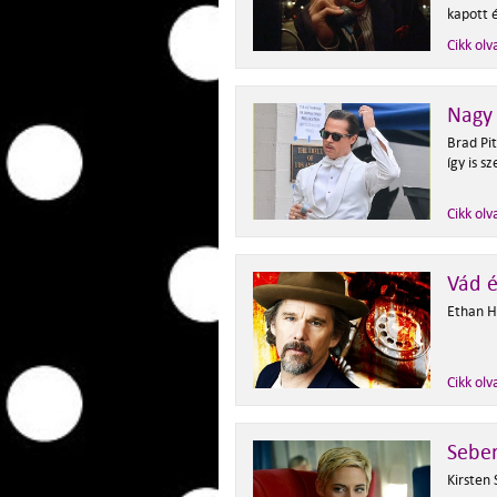
kapott é
Cikk olv
Nagy 
Brad Pit
így is s
Cikk olv
Vád é
Ethan H
Cikk olv
Sebe
Kirsten