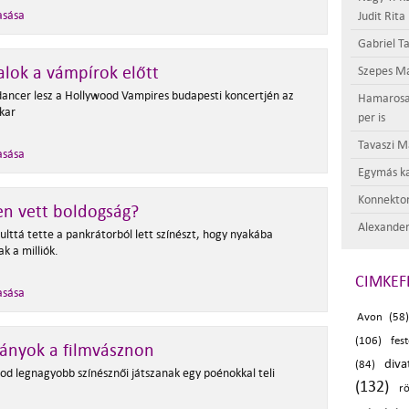
asása
Judit Rita
Gabriel Ta
lok a vámpírok előtt
Szepes Má
ancer lesz a Hollywood Vampires budapesti koncertjén az
Hamarosan 
kar
per is
Tavaszi M
asása
Egymás ka
Konnektor
n vett boldogság?
Alexander
lttá tette a pankrátorból lett színészt, hogy nyakába
k a milliók.
CIMKEF
asása
Avon (58)
(106)
fes
ányok a filmvásznon
diva
(84)
od legnagyobb színésznői játszanak egy poénokkal teli
(132)
.
r