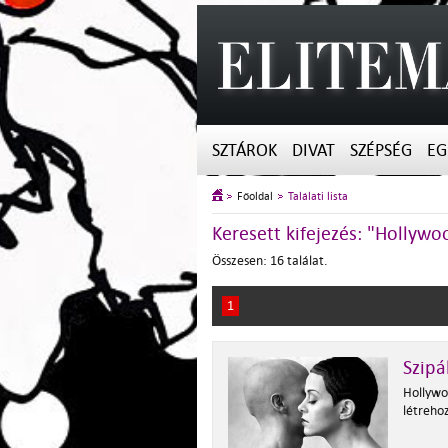
SZTÁROK
DIVAT
SZÉPSÉG
EG
Főoldal
Találati lista
Keresett kifejezés: "Hollywo
Összesen: 16 találat.
1
Szipá
Hollywo
létrehoz