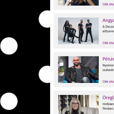
Cikk olv
Angya
A Decad
előzene
Cikk olv
Pénze
Nyomoru
szakadta
Cikk olv
Öregl
Hollywo
filmben