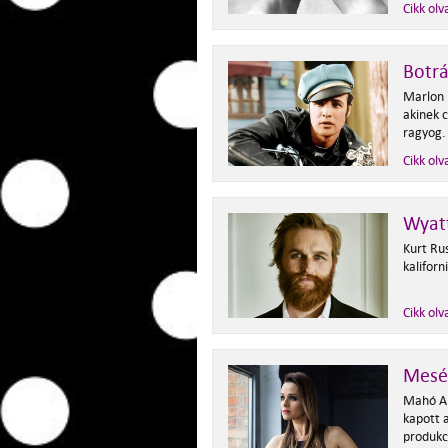
Cikk olv
Botr
Marlon 
akinek 
ragyog.
Cikk olv
Wyatt
Kurt Rus
kaliforn
Cikk olv
Mesé
Mahó An
kapott a
produkc