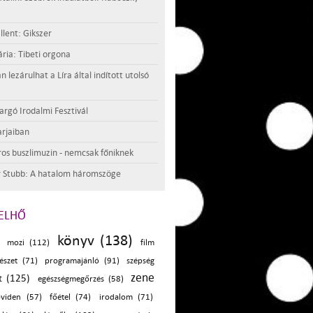
llent: Gikszer
ria: Tibeti orgona
lezárulhat a Líra által indított utolsó
argó Irodalmi Fesztivál
rjaiban
os buszlimuzin - nemcsak főniknek
 Stubb: A hatalom háromszöge
ELHŐ
könyv (138)
mozi (112)
film
tészet (71)
programajánló (91)
szépség
zene
t (125)
egészségmegőrzés (58)
öviden (57)
főétel (74)
irodalom (71)