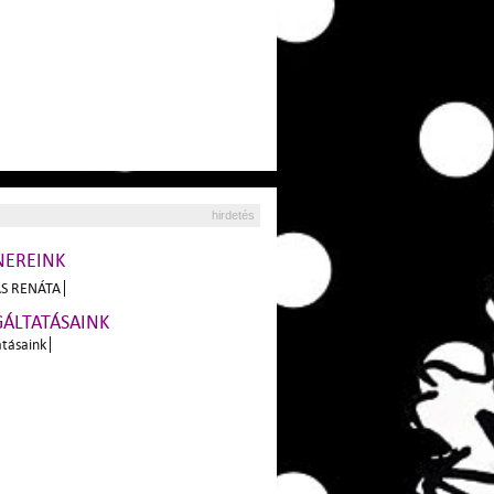
hirdetés
NEREINK
S RENÁTA
GÁLTATÁSAINK
atásaink