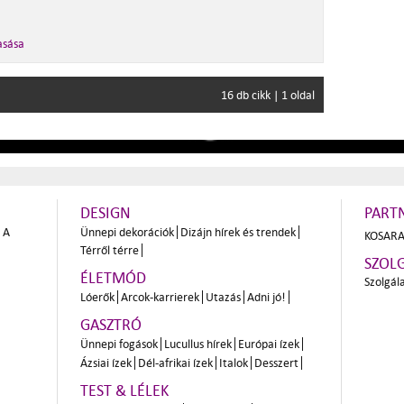
asása
16 db cikk | 1 oldal
DESIGN
PART
A
Ünnepi dekorációk
Dizájn hírek és trendek
KOSARA
Térről térre
SZOL
ÉLETMÓD
Szolgál
Lóerők
Arcok-karrierek
Utazás
Adni jó!
GASZTRÓ
Ünnepi fogások
Lucullus hírek
Európai ízek
Ázsiai ízek
Dél-afrikai ízek
Italok
Desszert
TEST & LÉLEK