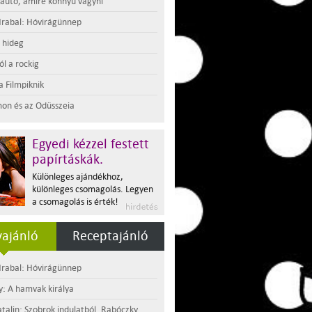
 autó, amire könnyű vágyni
rabal: Hóvirágünnep
t hideg
l a rockig
a Filmpiknik
on és az Odüsszeia
Egyedi kézzel festett
papírtáskák.
Különleges ajándékhoz,
különleges csomagolás. Legyen
a csomagolás is érték!
ajánló
Receptajánló
rabal: Hóvirágünnep
y: A hamvak királya
atalin: Szobrok indulatból. Rabóczky