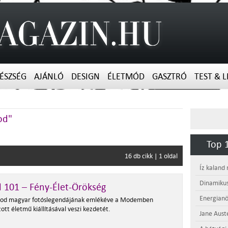
ÉSZSÉG
AJÁNLÓ
DESIGN
ÉLETMÓD
GASZTRÓ
TEST & L
od"
Top 1
16 db cikk | 1 oldal
Íz kaland
Dinamikus
l 101 – Fény-Élet-Örökség
Energianö
od magyar fotóslegendájának emlékéve a Modemben
ott életmű kiállításával veszi kezdetét.
Jane Aust