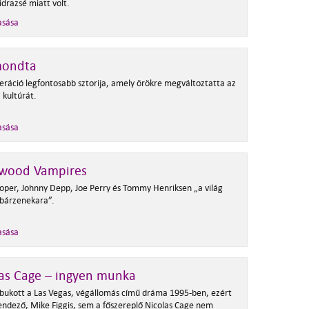
idrazsé miatt volt.
asása
mondta
eráció legfontosabb sztorija, amely örökre megváltoztatta az
 kultúrát.
asása
ywood Vampires
ooper, Johnny Depp, Joe Perry és Tommy Henriksen „a világ
 bárzenekara”.
asása
as Cage – ingyen munka
bukott a Las Vegas, végállomás című dráma 1995-ben, ezért
endező, Mike Figgis, sem a főszereplő Nicolas Cage nem