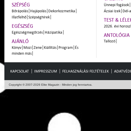
SZÉPSÉG
Ünnepi fogások
Bőrápolás
Hajápolás
Dekorkozmetika
Ázsiai ízek
Dél-a
Illatfelhő
Szépséghírek
TEST & LÉLE
EGÉSZSÉG
2026. évi horos
Egészségmegőrzés
Házipatika
ANTOLÓGIA
AJÁNLÓ
Tallozó
Könyv
Mozi
Zene
Kiállítás
Program
És
minden más
KAPCSOLAT
IMPRESSZUM
FELHASZNÁLÁSI FELTÉTELEK
ADATVÉD
Copyright © 2007-2026 Elite Magazin - Minden jog fenntartva.