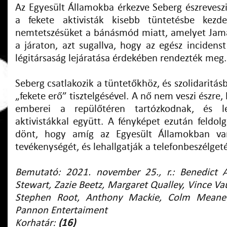
Az Egyesült Államokba érkezve Seberg észreveszi
a fekete aktivisták kisebb tüntetésbe kezd
nemtetszésüket a bánásmód miatt, amelyet Jamal
a járaton, azt sugallva, hogy az egész incidens
légitársaság lejáratása érdekében rendezték meg.
Seberg csatlakozik a tüntetőkhöz, és szolidaritásb
„fekete erő” tisztelgésével. A nő nem veszi észre,
emberei a repülőtéren tartózkodnak, és l
aktivistákkal együtt. A fényképet ezután feldol
dönt, hogy amíg az Egyesült Államokban van
tevékenységét, és lehallgatják a telefonbeszélgeté
Bemutató: 2021. november 25., r.:
Benedict 
Stewart
,
Zazie Beetz, Margaret Qualley, Vince Va
Stephen Root, Anthony Mackie, Colm Mean
Pannon Entertaiment
Korhatár:
(16)