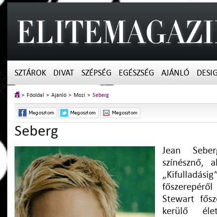
SZTÁROK
DIVAT
SZÉPSÉG
EGÉSZSÉG
AJÁNLÓ
DESI
Főoldal
Ajánló
Mozi
Seberg
Seberg
Jean Seber
színésznő, 
„Kifulladási
főszerepérő
Stewart fősz
kerülő élet