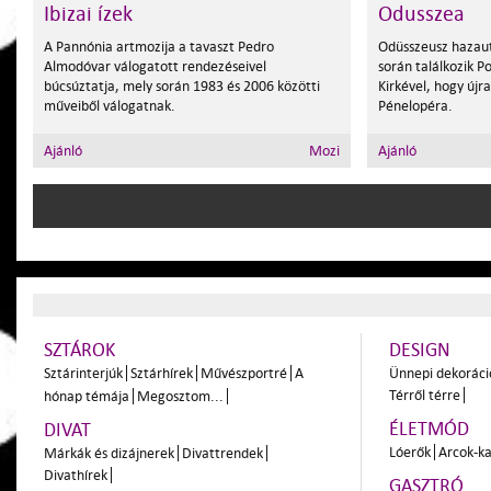
Ibizai ízek
Odusszea
A Pannónia artmozija a tavaszt Pedro
Odüsszeusz hazau
Almodóvar válogatott rendezéseivel
során találkozik P
búcsúztatja, mely során 1983 és 2006 közötti
Kirkével, hogy újra
műveiből válogatnak.
Pénelopéra.
Ajánló
Mozi
Ajánló
SZTÁROK
DESIGN
Sztárinterjúk
Sztárhírek
Művészportré
A
Ünnepi dekoráci
Térről térre
hónap témája
Megosztom...
ÉLETMÓD
DIVAT
Lóerők
Arcok-ka
Márkák és dizájnerek
Divattrendek
Divathírek
GASZTRÓ