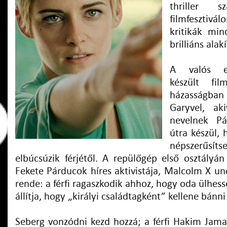
thriller s
filmfesztiválo
kritikák min
brilliáns alak
A valós e
készült fi
házasságban 
Garyvel, ak
nevelnek Pá
útra készül, 
népszerűsít
elbúcsúzik férjétől. A repülőgép első osztályá
Fekete Párducok híres aktivistája, Malcolm X un
rende: a férfi ragaszkodik ahhoz, hogy oda ülhess
állítja, hogy „királyi családtagként” kellene bánni
Seberg vonzódni kezd hozzá; a férfi Hakim Jama