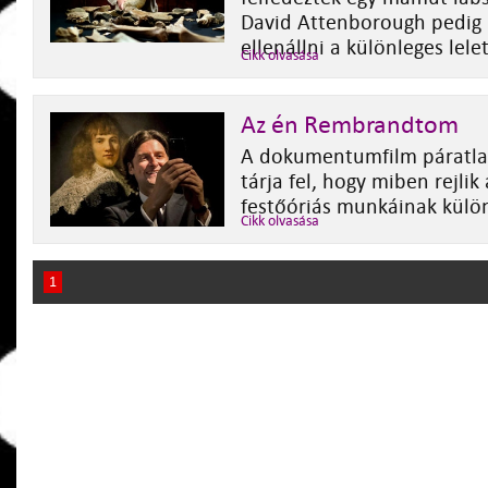
David Attenborough pedig
ellenállni a különleges lele
Cikk olvasása
Az én Rembrandtom
A dokumentumfilm páratla
tárja fel, hogy miben rejlik
festőóriás munkáinak külö
Cikk olvasása
1