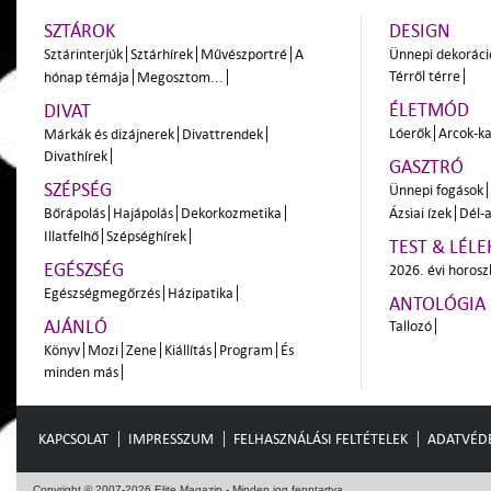
SZTÁROK
DESIGN
Sztárinterjúk
Sztárhírek
Művészportré
A
Ünnepi dekoráci
Térről térre
hónap témája
Megosztom...
ÉLETMÓD
DIVAT
Lóerők
Arcok-ka
Márkák és dizájnerek
Divattrendek
Divathírek
GASZTRÓ
SZÉPSÉG
Ünnepi fogások
Bőrápolás
Hajápolás
Dekorkozmetika
Ázsiai ízek
Dél-a
Illatfelhő
Szépséghírek
TEST & LÉLE
EGÉSZSÉG
2026. évi horos
Egészségmegőrzés
Házipatika
ANTOLÓGIA
AJÁNLÓ
Tallozó
Könyv
Mozi
Zene
Kiállítás
Program
És
minden más
KAPCSOLAT
IMPRESSZUM
FELHASZNÁLÁSI FELTÉTELEK
ADATVÉD
Copyright © 2007-2026 Elite Magazin - Minden jog fenntartva.