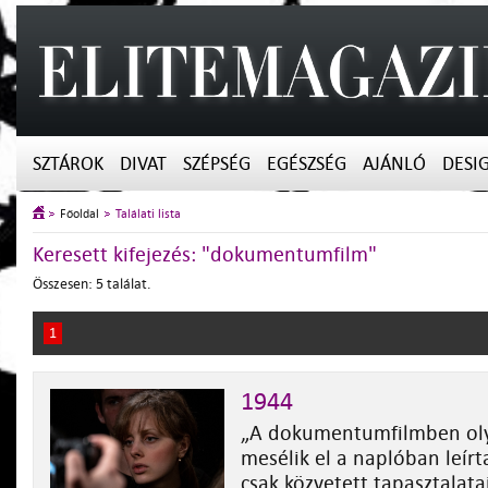
SZTÁROK
DIVAT
SZÉPSÉG
EGÉSZSÉG
AJÁNLÓ
DESI
Főoldal
Találati lista
Keresett kifejezés: "dokumentumfilm"
Összesen: 5 találat.
1
1944
„A dokumentumfilmben oly
mesélik el a naplóban leír
csak közvetett tapasztalata