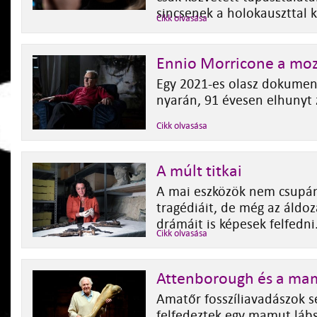
sincsenek a holokauszttal 
Cikk olvasása
Ennio Morricone a mo
Egy 2021-es olasz dokumen
nyarán, 91 évesen elhunyt 
Cikk olvasása
A múlt titkai
A mai eszközök nem csupán
tragédiáit, de még az áldo
drámáit is képesek felfedni
Cikk olvasása
Attenborough és a ma
Amatőr fosszíliavadászok s
felfedeztek egy mamut lábs