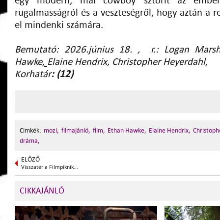
egy modern, mai cowboy sztorit az emberi
rugalmasságról és a veszteségről, hogy aztán a 
el mindenki számára.
Bemutató: 2026.június 18. , r.:
Logan Marsh
Hawke
,
Elaine Hendrix
,
Christopher Heyerdahl,
Korhatár
: (12)
Cimkék:
mozi,
filmajánló,
film,
Ethan Hawke,
Elaine Hendrix,
Christoph
dráma,
ELŐZŐ
Visszatér a Filmpiknik...
CIKKAJÁNLÓ