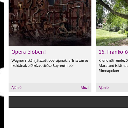
Opera élőben!
16. Frankof
Wagner ritkán játszott operájának, a Trisztán és
Kilenc női rendező
Izoldának élő közvetítése Bayreuth-ból.
Maratont is látha
Filmnapokon.
Ajánló
Mozi
Ajánló