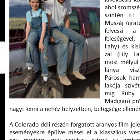
ahol szomszé
szintén itt 
Muszáj újrate
felveszi a
feleségével
Fahy) és kis
zal (Lily La
most mélyül 
lánya visz
Párosuk ham
lakója szívé
míg Ruby 
Madigan) pró
nagyi lenni a nehéz helyzetben, betegsége ellenér
A Colorado déli részén forgatott aranyos film j
eseményekre épülve mesél el a klasszikus wes