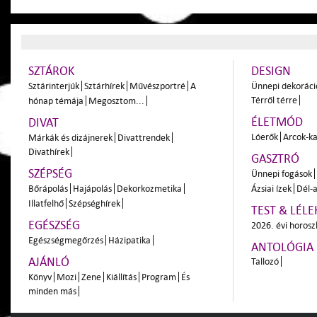
SZTÁROK
DESIGN
Sztárinterjúk
Sztárhírek
Művészportré
A
Ünnepi dekoráci
Térről térre
hónap témája
Megosztom...
ÉLETMÓD
DIVAT
Lóerők
Arcok-ka
Márkák és dizájnerek
Divattrendek
Divathírek
GASZTRÓ
SZÉPSÉG
Ünnepi fogások
Bőrápolás
Hajápolás
Dekorkozmetika
Ázsiai ízek
Dél-a
Illatfelhő
Szépséghírek
TEST & LÉLE
EGÉSZSÉG
2026. évi horos
Egészségmegőrzés
Házipatika
ANTOLÓGIA
AJÁNLÓ
Tallozó
Könyv
Mozi
Zene
Kiállítás
Program
És
minden más