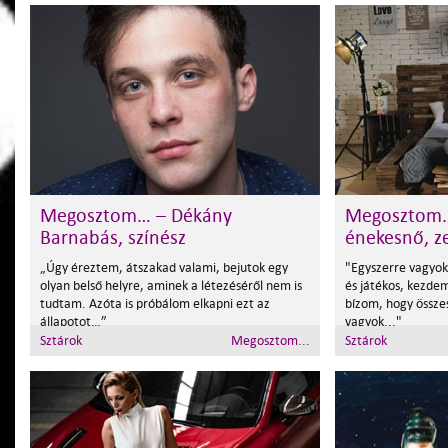
Megosztom… – Dékány
Megosztom… 
Barnabás, színész
énekesnő, z
„Úgy éreztem, átszakad valami, bejutok egy
"Egyszerre vagyok 
olyan belső helyre, aminek a létezéséről nem is
és játékos, kezde
tudtam. Azóta is próbálom elkapni ezt az
bízom, hogy össze
állapotot…”
vagyok..."
Sztárok
Megosztom...
Sztárok