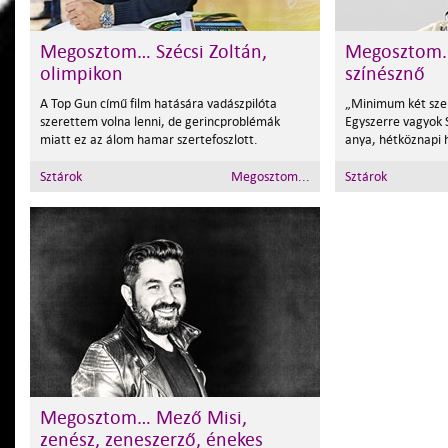
Megosztom… Szécsi Zoltán,
Megosztom..
olimpikon
színésznő
A Top Gun című film hatására vadászpilóta
„Minimum két szem
szerettem volna lenni, de gerincproblémák
Egyszerre vagyok S
miatt ez az álom hamar szertefoszlott.
anya, hétköznapi h
Sztárok
Megosztom...
Sztárok
Megosztom… Mező Misi,
zenész, zeneszerző, énekes