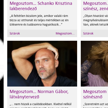
Megosztom… Schanko Krisztina
Megosztom…
lakberendező
színész, zen
„A feltétlen bizalom jele, amikor valaki rám
„Olyan hivatást v
bízza az otthonát és teljes mértékben az én
megnyilvánulásaim 
ízlésemre és tudásomra hagyatkozik…”
Van, akinek tetszi
Sztárok
Megosztom...
Sztárok
Megosztom… Norman Gábor,
Megosztom …
látványtervező
színésznő
„… nem hiszek a csalódásokban. Kivétel nélkül
„Szeretném azt az