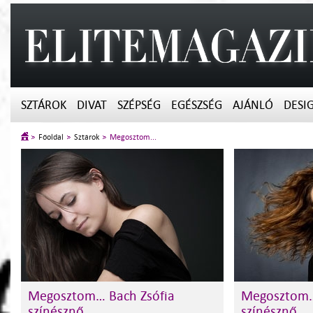
SZTÁROK
DIVAT
SZÉPSÉG
EGÉSZSÉG
AJÁNLÓ
DESI
Főoldal
Sztárok
Megosztom...
Megosztom… Bach Zsófia
Megosztom… 
színésznő
színésznő