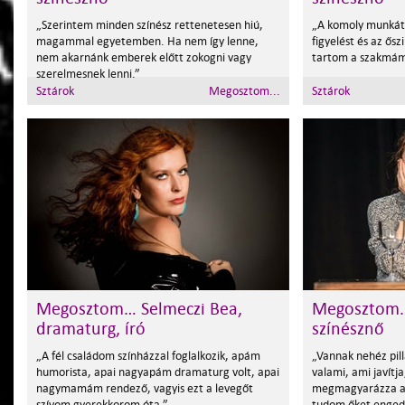
„Szerintem minden színész rettenetesen hiú,
„A komoly munkát,
magammal egyetemben. Ha nem így lenne,
figyelést és az ős
nem akarnánk emberek előtt zokogni vagy
tartom a szakmá
szerelmesnek lenni.”
Sztárok
Megosztom...
Sztárok
Megosztom… Selmeczi Bea,
Megosztom…
dramaturg, író
színésznő
„A fél családom színházzal foglalkozik, apám
„Vannak nehéz pill
humorista, apai nagyapám dramaturg volt, apai
valami, ami javítja,
nagymamám rendező, vagyis ezt a levegőt
megmagyarázza a 
szívom gyerekkorom óta.”
tudom őket enged