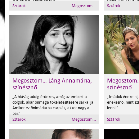
Sztárok
Megosztom...
Sztárok
Megosztom… Láng Annamária,
Megosztom…
színésznő
színésznő
„A hiúság addig érdekes, amíg az embert a
„Imádok énekelni
dolgok, akár önmaga tökéletesítésére sarkallja.
énekesnő, mint sz
Amikor ez önimádatba csap át, akkor nagy a
lenni.”
baj.”
Sztárok
Megosztom...
Sztárok