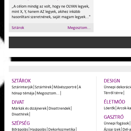
„A célom mindig az volt, hogy ne OLYAN legyek,
mint X, Y, hanem AZ legyek, akihez inkább
hasonlítani szeretnének, saját magam legyek..."
Sztárok
Megosztom...
SZTÁROK
DESIGN
Sztárinterjúk
Sztárhírek
Művészportré
A
Ünnepi dekoráci
Térről térre
hónap témája
Megosztom...
ÉLETMÓD
DIVAT
Lóerők
Arcok-ka
Márkák és dizájnerek
Divattrendek
Divathírek
GASZTRÓ
SZÉPSÉG
Ünnepi fogások
Bőrápolás
Hajápolás
Dekorkozmetika
Ázsiai ízek
Dél-a