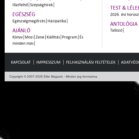
Illatfelhő
Szépséghírek
TEST & LÉLE
EGÉSZSÉG
2026. évi horos
Egészségmegőrzés
Házipatika
ANTOLÓGIA
AJÁNLÓ
Tallozó
Könyv
Mozi
Zene
Kiállítás
Program
És
minden más
KAPCSOLAT
IMPRESSZUM
FELHASZNÁLÁSI FELTÉTELEK
ADATVÉD
Copyright © 2007-2026 Elite Magazin - Minden jog fenntartva.