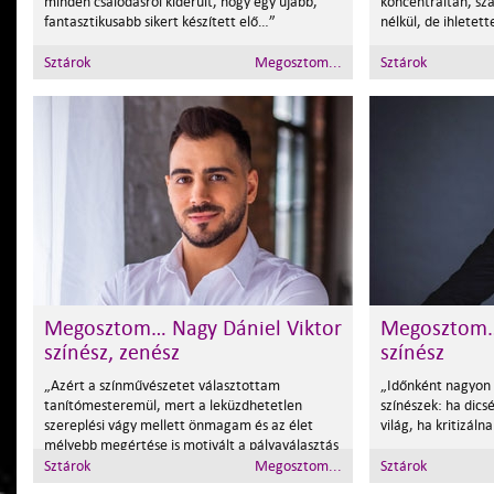
minden csalódásról kiderült, hogy egy újabb,
koncentráltan, sz
fantasztikusabb sikert készített elő…”
nélkül, de ihletet
Sztárok
Megosztom...
Sztárok
Megosztom… Nagy Dániel Viktor
Megosztom… 
színész, zenész
színész
„Azért a színművészetet választottam
„Időnként nagyon
tanítómesteremül, mert a leküzdhetetlen
színészek: ha dics
szereplési vágy mellett önmagam és az élet
világ, ha kritizáln
mélyebb megértése is motivált a pályaválasztás
idején.”
Sztárok
Megosztom...
Sztárok