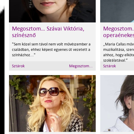
Megosztom… Szávai Viktória,
Megosztom..
színésznő
operaéneke
"Sem közel sem távol nem volt művészember a
„Maria Callas műv
családban, ehhez képest egyenes út vezetett a
muzikalitása, sze
színházhoz..."
ahhoz, hogy elkö
szolgálatával.”
Sztárok
Megosztom...
Sztárok