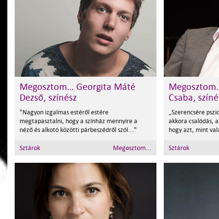
Megosztom… Georgita Máté
Megosztom…
Dezső, színész
Csaba, színé
"Nagyon izgalmas estéről estére
„Szerencsére pszi
megtapasztalni, hogy a színház mennyire a
akkora csalódás, a
néző és alkotó közötti párbeszédről szól..."
hogy azt, mint val
Sztárok
Megosztom...
Sztárok