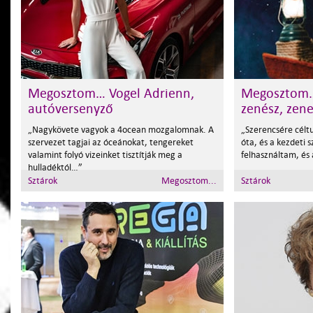
Megosztom… Vogel Adrienn,
Megosztom… 
autóversenyző
zenész, zene
„Nagykövete vagyok a 4ocean mozgalomnak. A
„Szerencsére cél
szervezet tagjai az óceánokat, tengereket
óta, és a kezdeti s
valamint folyó vizeinket tisztítják meg a
felhasználtam, és
hulladéktól…”
Sztárok
Megosztom...
Sztárok