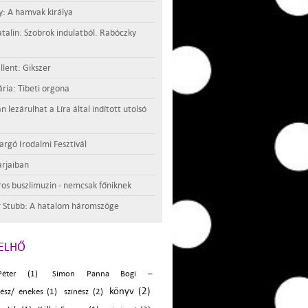
y: A hamvak királya
atalin: Szobrok indulatból. Rabóczky
llent: Gikszer
ria: Tibeti orgona
lezárulhat a Líra által indított utolsó
argó Irodalmi Fesztivál
rjaiban
os buszlimuzin - nemcsak főniknek
 Stubb: A hatalom háromszöge
ELHŐ
éter (1)
Simon Panna Bogi –
könyv (2)
ész/ énekes (1)
színész (2)