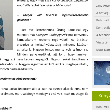
ellenére, hogy még csak körvonalazódik pályájának
íve, ő ötletekkel tele várja a kihívásokat.
Jane Aust
A hétvégi
– Melyik volt hivatása legemlékezetesebb
pillanata?
Bohumil H
Kontrolál
– Két éve létrehoztunk Ördög Tamással egy
monodrámát
Salinger
:
Zabhegyező
című könyvéből,
A technótó
kamaszkorom kedvenc regényéből. Az átírástól
Visszatér 
elkezdve a helyszínválasztásig mindent közösen
csináltunk. Nagyon fontos munka volt számomra.
Matt Dam
Minden pályakezdőnek ajánlom, hogy amilyen
át egy számára kedves anyagból. Nagyon sokat tanultam a
őadásokból is. Nagyon izgalmas estéről estére megtapasztalni,
özötti párbeszédről szól.
csolatát az első szerelem?
ozta. Sokat fejlődtem általa. Bár, ha őszinte akarok lenni, nem
erelmem, mert valahogy mindegyik első volt, csak máshogy. És
Könyv
Bohumil H
vesebben?