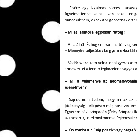
– Elsőre egy izgalmas, vicces, társas
figyelmetlenné válni. Ezen sokat do
önbecsülésem, és sokszor gonosznak érz
– Mi az, amitől a legjobban retteg?
– A haláltól. És hogy mi van, ha tényleg s
– Mennyire teljes
ültek be gyermekkori á
– Vadőr szerettem volna lenni gyerekkor
színészettel a lehető legközelebb vagyok
– Mi a v
éleménye az adományvonalak
eseményen?
– Sajnos nem tudom, hogy mi az az a
jótékonysági fellépésen még sose vettem 
Egyetem házi színpadán (Ódry Színpad) fia
azt vesszük, jótékonykodom a fejlődésüké
–
Ön szerint a hiúság pozitív vagy negat