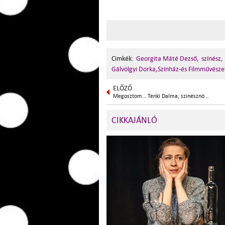
Cimkék:
Georgita Máté Dezső,
színész,
Gálvölgyi Dorka,Színház-és Filmművésze
ELŐZŐ
Megosztom… Tenki Dalma, színésznő...
CIKKAJÁNLÓ