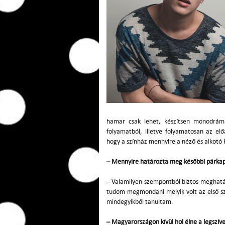
hamar csak lehet, készítsen monodrám
folyamatból, illetve folyamatosan az el
hogy a színház mennyire a néző és alkotó k
– Mennyire határozta meg későbbi párkap
– Valamilyen szempontból biztos meghatár
tudom megmondani melyik volt az első sz
mindegyikből tanultam.
– Magyarországon kívül hol élne a legszí