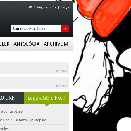
2026. Augusztus 07. | Ibolya
ÉLEK
ANTOLÓGIA
ARCHÍVUM
hirdetés
hirdetés
0 cikk
Legújabb cikkek
 naponta ötször
an zöldül a hazai újautópiac
velés