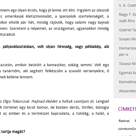
S. A. Cosb
nem egy olyan érzés, hogy jó lenne ott élni. Irigylem az olaszok
Nagy T. K
 az amerikaiak életszínvonalát, a spanyolok szertelenségét, a
Judit Rita
kor eltelik pár hét, mindig rájövök, hogy valami nagy bajnak
 innen. Szeretem a népemet, az országomat, ugyanakkor mindig
Gabriel Ta
ltúráktól.
Szepes Má
 pályaválasztásban, volt olyan híresség, vagy példakép, aki
Hamarosan 
per is
Tavaszi M
 azután, amikor beütött a kamaszkor, sokáig semmi. Volt egy
tanárnőm, aki segített felkészülni a szavaló versenyekre, ő
Egymás ka
znek kellene lennem.
Konnektor
Alexander
pp
Olga Tokarczuk
:
Hajtsad ékédet a holtak csontjain át.
Lengyel
A történet egy kicsit komor, de közben derűs, thriller, bűnügyi
CIMKEF
nt az ember és a természet kapcsolata, a túlvilág, a halál, a
Radnai P
színészműv
k tartja magát?