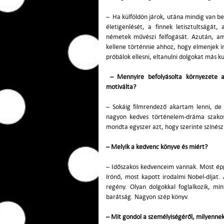
– Ha külföldön járok, utána mindig van ben
életigenlését, a finnek letisztultságát,
németek művészi felfogását. Azután, ami
kellene történnie ahhoz, hogy elmenjek
próbálok ellesni, eltanulni dolgokat más ku
– Mennyire befolyásolta környezete a
motiválta?
– Sokáig filmrendező akartam lenni, de
nagyon kedves történelem-dráma szakos 
mondta egyszer azt, hogy szerinte színés
– Melyik a kedvenc könyve és miért?
– Időszakos kedvenceim vannak. Most é
írónő, most kapott irodalmi Nobel-díjat. 
regény. Olyan dolgokkal foglalkozik, mi
barátság. Nagyon szép könyv.
– Mit gondol a személyiségéről, milyenne