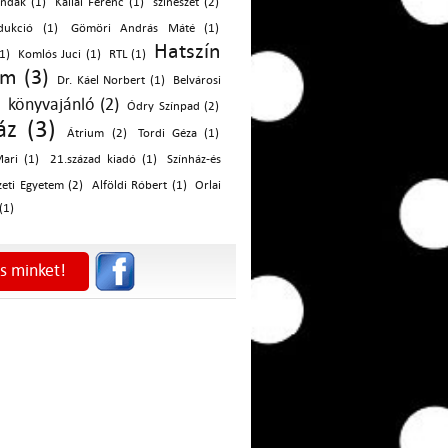
endák (1)
Kállai Ferenc (1)
színészet (2)
dukció (1)
Gömöri András Máté (1)
Hatszín
1)
Komlós Juci (1)
RTL (1)
m (3)
Dr. Káel Norbert (1)
Belvárosi
könyvajánló (2)
Ódry Színpad (2)
áz (3)
Átrium (2)
Tordi Géza (1)
ari (1)
21.század kiadó (1)
Színház-és
eti Egyetem (2)
Alföldi Róbert (1)
Orlai
(1)
s minket!