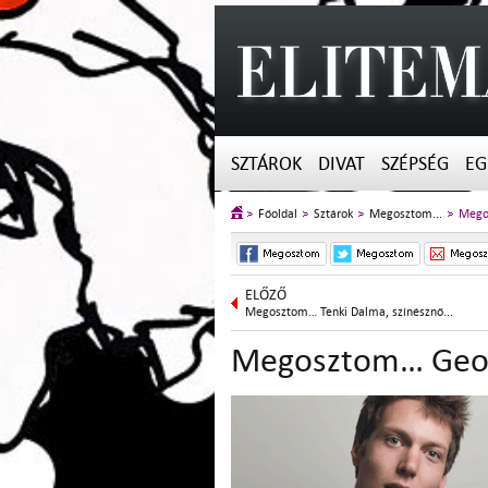
SZTÁROK
DIVAT
SZÉPSÉG
EG
Főoldal
Sztárok
Megosztom...
Mego
ELŐZŐ
Megosztom… Tenki Dalma, színésznő...
Megosztom… Georg