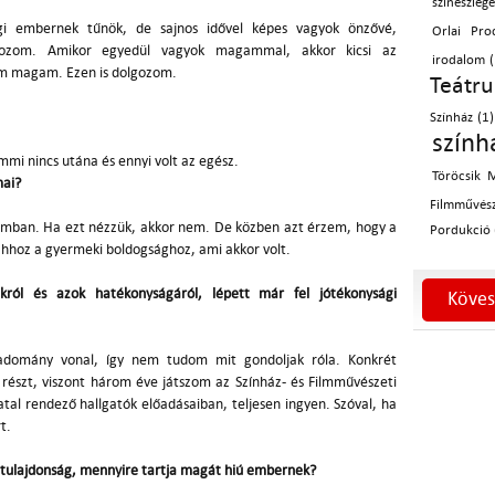
színészleg
ági embernek tűnök, de sajnos idővel képes vagyok önzővé,
Orlai Pro
lgozom. Amikor egyedül vagyok magammal, akkor kicsi az
irodalom (
em magam. Ezen is dolgozom.
Teátru
Színház (1)
szính
emmi nincs utána és ennyi volt az egész.
Töröcsik M
lmai?
Filmművész
omban. Ha ezt nézzük, akkor nem. De közben azt érzem, hogy a
Pordukció 
 ahhoz a gyermeki boldogsághoz, ami akkor volt.
ról és azok hatékonyságáról, lépett már fel jótékonysági
Köves
domány vonal, így nem tudom mit gondoljak róla. Konkrét
részt, viszont három éve játszom az Színház- és Filmművészeti
tal rendező hallgatók előadásaiban, teljesen ingyen. Szóval, ha
rt.
ív tulajdonság, mennyire tartja magát hiú embernek?