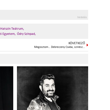
hirdetés
Hatszín Teátrum,
ti Egyetem,
Ódry Színpad,
KÖVETKEZŐ
Megosztom… Debreczeny Csaba, színész...