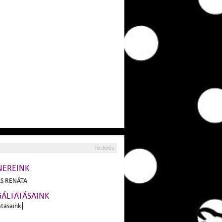
hirdetés
NEREINK
S RENÁTA
GÁLTATÁSAINK
atásaink