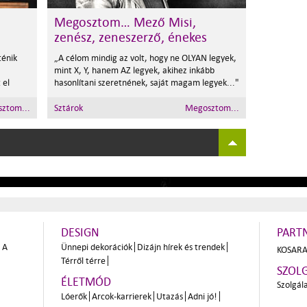
Megosztom… Mező Misi,
zenész, zeneszerző, énekes
ténik
„A célom mindig az volt, hogy ne OLYAN legyek,
mint X, Y, hanem AZ legyek, akihez inkább
 el
hasonlítani szeretnének, saját magam legyek..."
ztom...
Sztárok
Megosztom...
DESIGN
PART
A
Ünnepi dekorációk
Dizájn hírek és trendek
KOSARA
Térről térre
SZOL
ÉLETMÓD
Szolgál
Lóerők
Arcok-karrierek
Utazás
Adni jó!