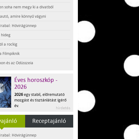
en soha nem megy ki a divatból
 autó, amire könnyű vágyni
rabal: Hóvirágünnep
t hideg
l a rockig
a Filmpiknik
on és az Odüsszeia
Éves horoszkóp -
2026
2026
egy stabil, előremutató
mozgást és tisztánlátást ígérő
év.
ajánló
Receptajánló
rabal: Hóvirágünnep