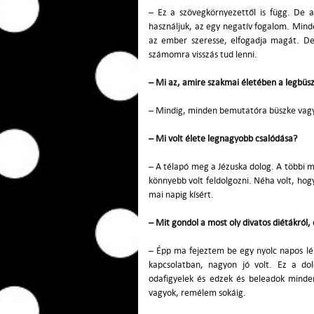
– Ez a szövegkörnyezettől is függ. De
használjuk, az egy negatív fogalom. Mind
az ember szeresse, elfogadja magát. De
számomra visszás tud lenni.
– Mi az, amire szakmai
életében a legbüs
– Mindig, minden bemutatóra büszke vagy
– Mi volt
élete legnagyobb csalódása?
– A télapó meg a Jézuska dolog. A többi m
könnyebb volt feldolgozni. Néha volt, hog
mai napig kísért.
– Mit gondol a most oly divatos diétákról,
– Épp ma fejeztem be egy nyolc napos l
kapcsolatban, nagyon jó volt. Ez a d
odafigyelek és edzek és beleadok minde
vagyok, remélem sokáig.