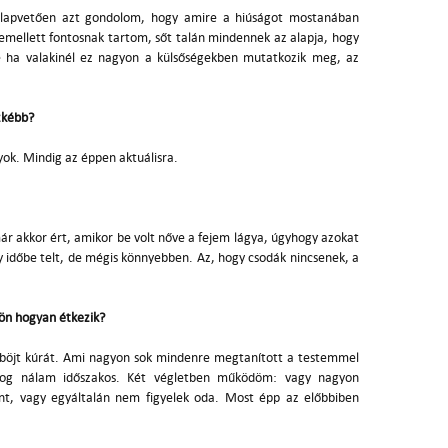
 alapvetően azt gondolom, hogy amire a hiúságot mostanában
emellett fontosnak tartom, sőt talán mindennek az alapja, hogy
 ha valakinél ez nagyon a külsőségekben mutatkozik meg, az
zkébb?
ok. Mindig az éppen aktuálisra.
ár akkor ért, amikor be volt nőve a fejem lágya, úgyhogy azokat
y időbe telt, de mégis könnyebben. Az, hogy csodák nincsenek, a
 ön hogyan étkezik?
éböjt kúrát. Ami nagyon sok mindenre megtanított a testemmel
olog nálam időszakos. Két végletben működöm: vagy nagyon
nt, vagy egyáltalán nem figyelek oda. Most épp az előbbiben