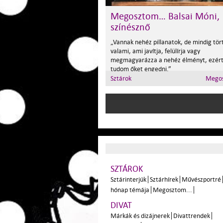
Megosztom… Balsai Móni,
színésznő
„Vannak nehéz pillanatok, de mindig tör
valami, ami javítja, felülírja vagy
megmagyarázza a nehéz élményt, ezért
tudom őket engedni.”
Sztárok
Megos
SZTÁROK
Sztárinterjúk
Sztárhírek
Művészportré
hónap témája
Megosztom...
DIVAT
Márkák és dizájnerek
Divattrendek