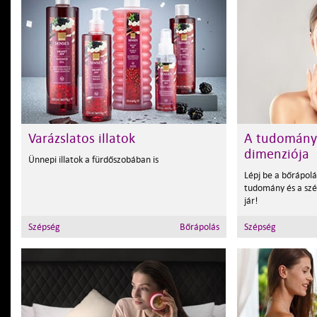
Varázslatos illatok
A tudományo
dimenziója
Ünnepi illatok a fürdőszobában is
Lépj be a bőrápolá
tudomány és a szé
jár!
Szépség
Bőrápolás
Szépség