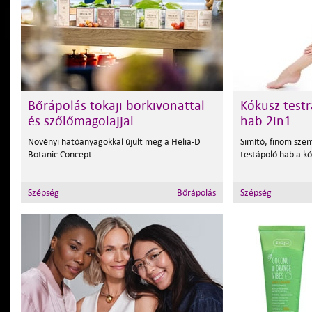
Bőrápolás tokaji borkivonattal
Kókusz testr
és szőlőmagolajjal
hab 2in1
Növényi hatóanyagokkal újult meg a Helia-D
Simító, finom szem
Botanic Concept.
testápoló hab a kók
Szépség
Bőrápolás
Szépség