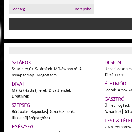
Szépség
Bőrápolás
SZTÁROK
DESIGN
Sztárinterjúk
Sztárhírek
Művészportré
A
Ünnepi dekoráci
Térről térre
hónap témája
Megosztom...
ÉLETMÓD
DIVAT
Lóerők
Arcok-ka
Márkák és dizájnerek
Divattrendek
Divathírek
GASZTRÓ
SZÉPSÉG
Ünnepi fogások
Bőrápolás
Hajápolás
Dekorkozmetika
Ázsiai ízek
Dél-a
Illatfelhő
Szépséghírek
TEST & LÉLE
EGÉSZSÉG
2026. évi horos