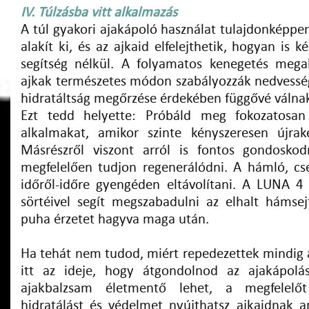
IV. Túlzásba vitt alkalmazás
A túl gyakori ajakápoló használat tulajdonképpe
alakít ki, és az ajkaid elfelejthetik, hogyan is
segítség nélkül. A folyamatos kenegetés mega
ajkak természetes módon szabályozzák nedvesség
hidratáltság megőrzése érdekében függővé válnak
Ezt tedd helyette: Próbáld meg fokozatosan 
alkalmakat, amikor szinte kényszeresen újrak
Másrészről viszont arról is fontos gondosk
megfelelően tudjon regenerálódni. A hámló, c
időről-időre gyengéden eltávolítani. A LUNA 4 a
sörtéivel segít megszabadulni az elhalt hámsej
puha érzetet hagyva maga után.
Ha tehát nem tudod, miért repedezettek mindig a
itt az ideje, hogy átgondolnod az ajakápolás
ajakbalzsam életmentő lehet, a megfelelőt 
hidratálást és védelmet nyújthatsz ajkaidnak a