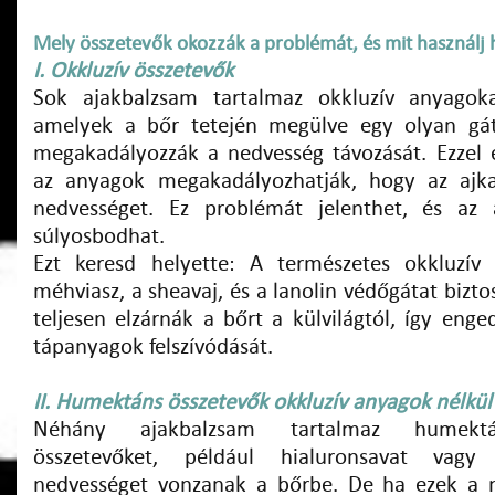
Mely összetevők okozzák a problémát, és mit használj 
I. Okkluzív összetevők
Sok ajakbalzsam tartalmaz okkluzív anyagokat
amelyek a bőr tetején megülve egy olyan gá
megakadályozzák a nedvesség távozását. Ezzel
az anyagok megakadályozhatják, hogy az ajkak
nedvességet. Ez problémát jelenthet, és az a
súlyosbodhat.
Ezt keresd helyette: A természetes okkluzív
méhviasz, a sheavaj, és a lanolin védőgátat bizto
teljesen elzárnák a bőrt a külvilágtól, így eng
tápanyagok felszívódását.
II. Humektáns összetevők okkluzív anyagok nélkül
Néhány ajakbalzsam tartalmaz humektá
összetevőket, például hialuronsavat vagy 
nedvességet vonzanak a bőrbe. De ha ezek a n