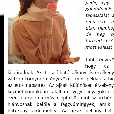
pedig egy t
gondolná
tapasztalat 
rendszeres a
után nemhogy
de még ron
történik ez?
most választ 
Több tényező
hogy az a
kiszáradnak. Az itt található vékony és érzéken
változó környezeti tényezőkre, mint például a hid
az erős napsütés. Az ajkak különösen érzéken
kozmetikumokban található vegyi anyagokra is
ezen a területen más felépítésű, mint az arcbőr 
hiányoznak belőle a faggyúmirigyek, amik
hatékony védelméhez. Az ajkak néhány bels