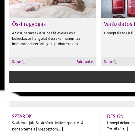
Őszi ragyogás
Varázslatos 
Az ősz nemcsak a színes falevelek és a
Ünnepi illatok a f
bekuckózós hangulat évszaka, hanem az
immunrendszerünk igazi próbatétele is.
Szépség
Bőrápolás
Szépség
SZTÁROK
DESIGN
Sztárinterjúk
Sztárhírek
Művészportré
A
Ünnepi dekoráci
Térről térre
hónap témája
Megosztom...