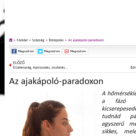
Főoldal
Szépség
Bőrápolás
Az ajakápoló-paradoxon
ELŐZŐ
Érzékenység, kipirosodás, viszketés...
Bőr
Az ajakápoló-paradoxon
A hőmérsékle
a fázó f
kicserepese
tudnád pár
egyszerű me
sikkes, mel