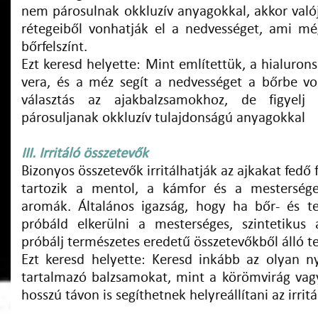
nem párosulnak okkluzív anyagokkal, akkor val
rétegeiből vonhatják el a nedvességet, ami mé
bőrfelszínt.
Ezt keresd helyette: Mint említettük, a hialuronsa
vera, és a méz segít a nedvességet a bőrbe vo
választás az ajakbalzsamokhoz, de figyel
párosuljanak okkluzív tulajdonságú anyagokkal
I
II. Irritáló összetevők
Bizonyos összetevők irritálhatják az ajkakat fedő
tartozik a mentol, a kámfor és a mestersége
aromák. Általános igazság, hogy ha bőr- és te
próbáld elkerülni a mesterséges, szintetikus
próbálj természetes eredetű összetevőkből álló t
Ezt keresd helyette: Keresd inkább az olyan n
tartalmazó balzsamokat, mint a körömvirág vag
hosszú távon is segíthetnek helyreállítani az irritá