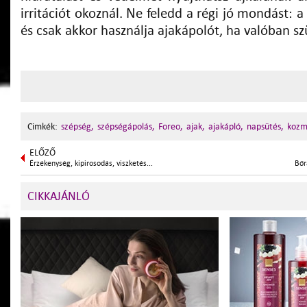
irritációt okoznál. Ne feledd a régi jó mondást: 
és csak akkor használja ajakápolót, ha valóban sz
Cimkék:
szépség,
szépségápolás,
Foreo,
ajak,
ajakápló,
napsütés,
kozm
ELŐZŐ
Érzékenység, kipirosodás, viszketés...
Bőr
CIKKAJÁNLÓ