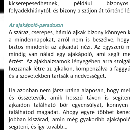
kicserepesedhetnek, például bizonyos
folyadékhiánytól, és bizony a szájon át történő lé
Az ajakápoló-paradoxon
A száraz, cserepes, hámló ajkak bizony könnyen 
a mindennapokat, arról nem is beszélve, hogy
biztos mindenki az ajkaidat nézi. Az egyszerű m
mindig van nálad egy ajakápoló, ami segít me
érzést. Az ajakbalzsamok lényegében arra szolgá
hozzanak létre az ajkakon, kompenzálva a faggyú
és a szövetekben tartsák a nedvességet.
Ha azonban nem jársz utána alaposan, hogy me
és összetevők, amik hosszú távon is segítene
ajkaidon található bőr egyensúlyát, könnye
találhatod magadat. Ahogy egyre többet kened
jobban kiszárad, amin még gyakoribb ajakápol
segíteni, és így tovább…